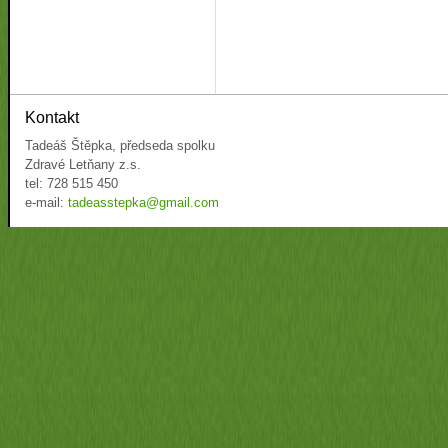
Kontakt
Tadeáš Štěpka, předseda spolku
Zdravé Letňany z.s.
tel: 728 515 450
e-mail:
tadeasstepka@gmail.com