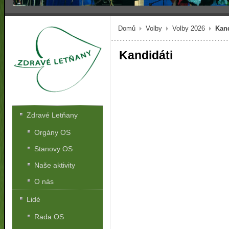
Domů
Volby
Volby 2026
Kand
Kandidáti
Zdravé Letňany
Orgány OS
Stanovy OS
Naše aktivity
O nás
Lidé
Rada OS