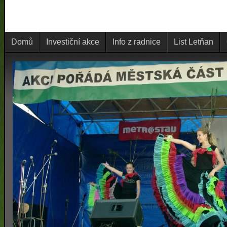
Domů
Investiční akce
Info z radnice
List Letňan