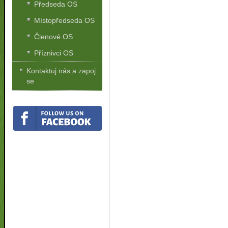
Předseda OS
Místopředseda OS
Členové OS
Příznivci OS
Kontaktuj nás a zapoj
se