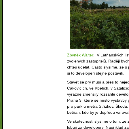
Zbyněk Walter:
V Letňanských list
zvolených zastupitelů. Raději bych
chtějí udělat. Často slyšíme, že 
si to developeři stejně postavili.
Stavět se prý musí a přes to neje
Čakovicích, ve Kbelích, v Satalicíc
výrazně zmenšily rozsáhlé develo
Praha 9, které se místo výstavby
pro park u metra Střížkov. Škoda,
Letňan, kdo by je dopředu varova
Ve skutečnosti slyšíme o tom, že 
lobují za developery. Například z