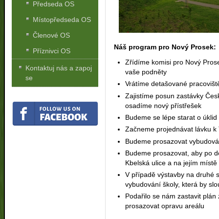
Předseda OS
Místopředseda OS
Členové OS
Náš program pro Nový Prosek:
Příznivci OS
Zřídíme komisi pro Nový Prose
Kontaktuj nás a zapoj
vaše podněty
se
Vrátíme detašované pracovišt
Zajistíme posun zastávky Česko
osadíme nový přístřešek
Budeme se lépe starat o úklid
Začneme projednávat lávku k
Budeme prosazovat vybudová
Budeme prosazovat, aby po d
Kbelská ulice a na jejím místě 
V případě výstavby na druhé 
vybudování školy, která by slo
Podařilo se nám zastavit plán
prosazovat opravu areálu