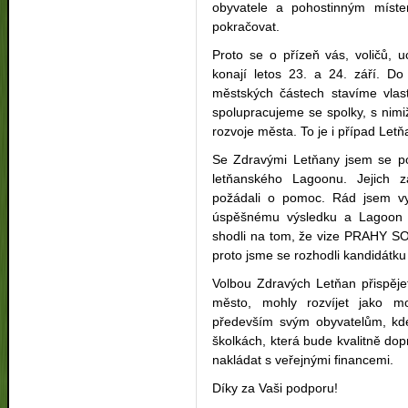
obyvatele a pohostinným míst
pokračovat.
Proto se o přízeň vás, voličů, 
konají letos 23. a 24. září. Do
městských částech stavíme vlast
spolupracujeme se spolky, s nimi
rozvoje města. To je i případ Letň
Se Zdravými Letňany jsem se pop
letňanského Lagoonu. Jejich z
požádali o pomoc. Rád jsem vy
úspěšnému výsledku a Lagoon b
shodli na tom, že vize PRAHY SO
proto jsme se rozhodli kandidátku
Volbou Zdravých Letňan přispěje
město, mohly rozvíjet jako mo
především svým obyvatelům, kde
školkách, která bude kvalitně d
nakládat s veřejnými financemi.
Díky za Vaši podporu!