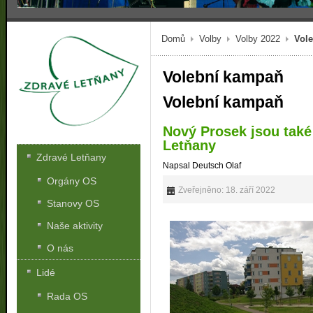
Domů
Volby
Volby 2022
Vol
Volební kampaň
Volební kampaň
Nový Prosek jsou také
Letňany
Zdravé Letňany
Napsal Deutsch Olaf
Orgány OS
Zveřejněno: 18. září 2022
Stanovy OS
Naše aktivity
O nás
Lidé
Rada OS