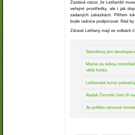
Zastává názor, že Letňanští musej
veřejné prostředky, ale i jak d
zadaných zakázkách. Pilířem loká
bude radnice podporovat. Rád by 
Zdravé Letňany mají ve volbách čí
Stamiliony pro developera
Máme za sebou mimořádně
větší horko.
Letňanské korzo pokraču
Radek Čermák číslo tři n
Je politika výnosné řeme