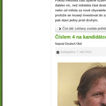
Pokud městská část špatně uzavře
daleko víc, než městská část dos
nebo od města za nové obyvatele.
protože se musejí investovat do 
pak staví jedny proti druhým.
Číst dál: Letňany zoufale potřebu
Číslem 4 na kandidátce
Napsal Deutsch Olaf
Zveřejněno: 7. září 2022