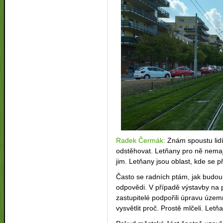
Radek Čermák:
Znám spoustu lidí,
odstěhovat. Letňany pro ně nemají 
jim. Letňany jsou oblast, kde se 
Často se radních ptám, jak budou
odpovědi. V případě výstavby na 
zastupitelé podpořili úpravu úze
vysvětlit proč. Prostě mlčeli. Letň