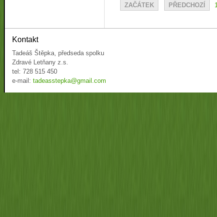
ZAČÁTEK
PŘEDCHOZÍ
Kontakt
Tadeáš Štěpka, předseda spolku
Zdravé Letňany z.s.
tel: 728 515 450
e-mail:
tadeasstepka@gmail.com