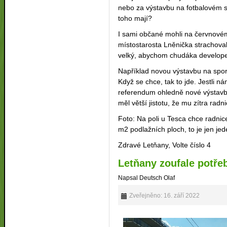
nebo za výstavbu na fotbalovém s
toho mají?
I sami občané mohli na červnovém 
místostarosta Lněnička strachoval
velký, abychom chudáka develope
Například novou výstavbu na sport
Když se chce, tak to jde. Jestli 
referendum ohledně nové výstavby
měl větší jistotu, že mu zítra rad
Foto: Na poli u Tesca chce radnic
m2 podlažních ploch, to je jen j
Zdravé Letňany, Volte číslo 4
Letňany zoufale potřeb
Napsal Deutsch Olaf
Zveřejněno: 16. září 2022