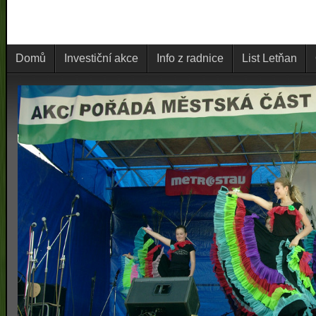
Domů
Investiční akce
Info z radnice
List Letňan