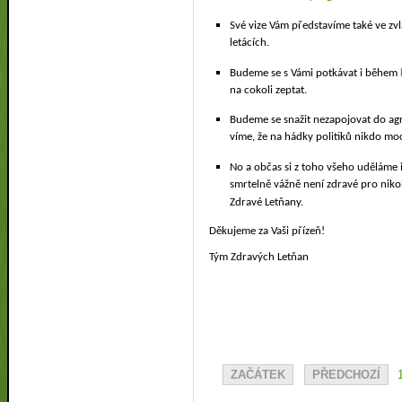
Své vize Vám představíme také ve zv
letácích.
Budeme se s Vámi potkávat i během
na cokoli zeptat.
Budeme se snažit nezapojovat do agr
víme, že na hádky politiků nikdo mo
No a občas si z toho všeho uděláme 
smrtelně vážně není zdravé pro niko
Zdravé Letňany.
Děkujeme za Vaši přízeň!
Tým Zdravých Letňan
ZAČÁTEK
PŘEDCHOZÍ