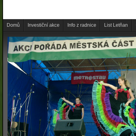
Domů
Investiční akce
Info z radnice
List Letňan