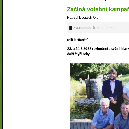
Začíná volební kampa
Napsal Deutsch Olaf
Zveřejněno: 5. srpen 2022
Milí letňanští,
23. a 24.9.2022 rozhodnete svými hlas
další čtyři roky.