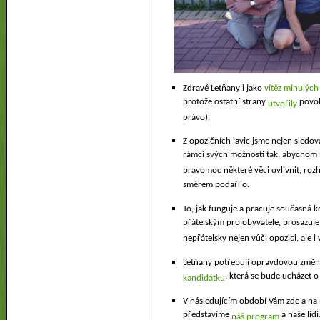
Zdravě Letňany i jako
vítěz minulých
protože ostatní strany
povol
utvořily
právo).
Z opozičních lavic jsme nejen sledova
rámci svých možností tak, abychom
pravomoc některé věci ovlivnit, r
směrem podařilo.
To, jak funguje a pracuje současná 
přátelským pro obyvatele, prosazuje 
nepřátelsky nejen vůči opozici, ale i 
Letňany potřebují opravdovou změnu 
, která se bude ucházet o 
kandidátku
V následujícím období Vám zde a na
představíme
a naše lidi
náš program