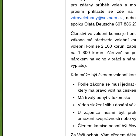
pro zdárný průběh voleb a moh
prosím přihlašte se zde na 
zdraveletnany@seznam.cz
,
nebo
spolku Olafa Deutsche 607 886 2
Členství ve volební komisi je h
zákona má předseda volební ko
volební komise 2 100 korun, zapi
na 1 800 korun. Zároveň se poj
nárokem na volno v práci a náhr
výplatě).
Kdo může být členem volební ko
Podle zákona se musí jednat 
který má právo volit na české
Má trvalý pobyt v tuzemsku.
V den složení slibu dosáhl věk
U zájemce nesmí být překá
omezení svéprávnosti nebo vý
Členem komise nesmí být člově
Za Vaší ochotu Vám předem děk