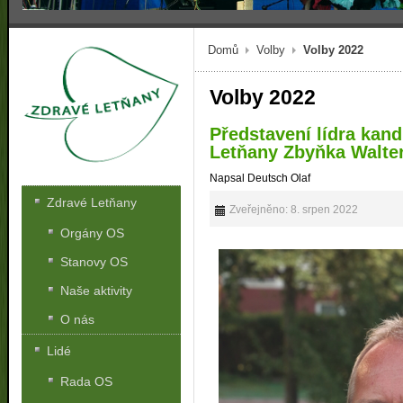
Domů
Volby
Volby 2022
Volby 2022
Představení lídra kand
Letňany Zbyňka Walte
Napsal Deutsch Olaf
Zdravé Letňany
Zveřejněno: 8. srpen 2022
Orgány OS
Stanovy OS
Naše aktivity
O nás
Lidé
Rada OS