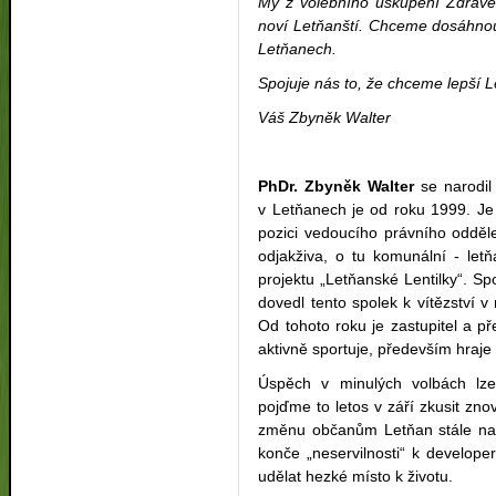
My z volebního uskupení Zdravé 
noví Letňanští. Chceme dosáhnout
Letňanech.
Spojuje nás to, že chceme lepší 
Váš Zbyněk Walter
PhDr. Zbyněk Walter
se narodil
v Letňanech je od roku 1999. Je 
pozici vedoucího právního odděle
odjakživa, o tu komunální - let
projektu „Letňanské Lentilky“. S
dovedl tento spolek k vítězství 
Od tohoto roku je zastupitel a 
aktivně sportuje, především hraje 
Úspěch v minulých volbách lze 
pojďme to letos v září zkusit znov
změnu občanům Letňan stále na
konče „neservilnosti“ k develope
udělat hezké místo k životu.