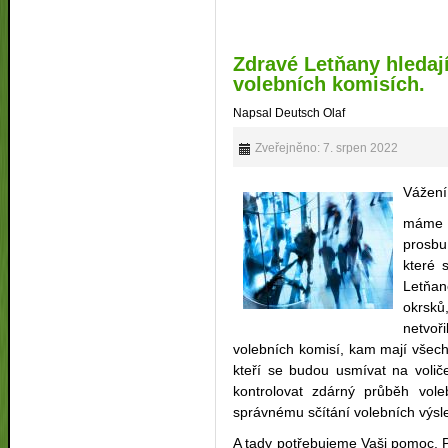
Zdravé Letňany hledaj
volebních komisích.
Napsal Deutsch Olaf
Zveřejněno: 7. srpen 2022
Vážení
máme k
prosbu
které 
Letňa
okrsků
netvo
volebních komisí, kam mají všech
kteří se budou usmívat na voliče
kontrolovat zdárný průběh vol
správnému sčítání volebních výsl
A tady potřebujeme Vaši pomoc. P