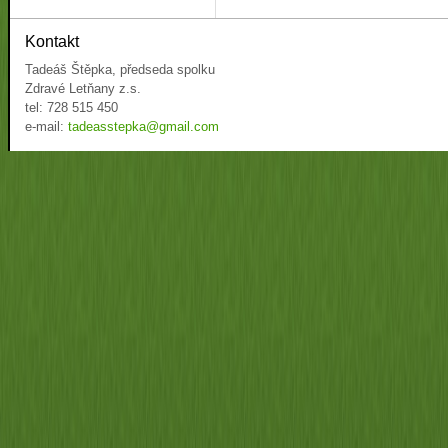
Kontakt
Tadeáš Štěpka, předseda spolku
Zdravé Letňany z.s.
tel: 728 515 450
e-mail:
tadeasstepka@gmail.com