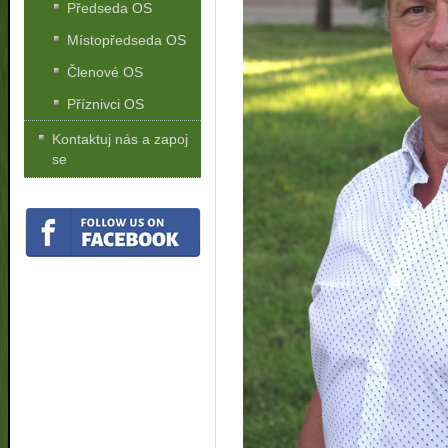
Předseda OS
Místopředseda OS
Členové OS
Příznivci OS
Kontaktuj nás a zapoj
se