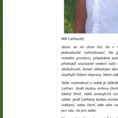
Milí Letňanští,
skoro se mi chce říci, že v 
jednoduché rozhodování. Na j
volného prostoru, přeplněné aut
předvádí současné vedení naší r
obslužnosti, konec obludným dev
chytřejší řešení dopravy, které n
Vaše rozhodnutí u voleb je důle
Letňan. Jestli budou mrtvou čtv
žádný život, nebo pulzujícím n
výběr, jestli Letňany budou míst
volbami, nebo čtvrtí, kde vám za
pro vás, ne pro sebe.