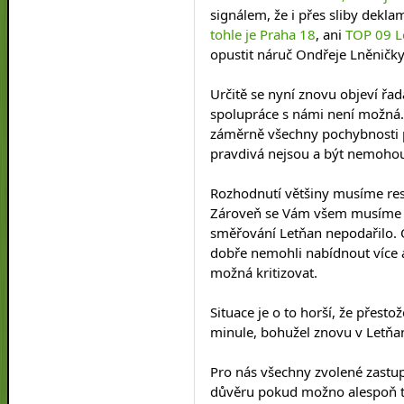
signálem, že i přes sliby dekl
tohle je Praha 18
, ani 
TOP 09 L
opustit náruč Ondřeje Lněničk
Určitě se nyní znovu objeví řa
spolupráce s námi není možná. J
záměrně všechny pochybnosti při
pravdivá nejsou a být nemoho
Rozhodnutí většiny musíme res
Zároveň se Vám všem musíme o
směřování Letňan nepodařilo. O
dobře nemohli nabídnout více a
možná kritizovat.
Situace je o to horší, že přestož
minule, bohužel znovu v Letňane
Pro nás všechny zvolené zastup
důvěru pokud možno alespoň tr