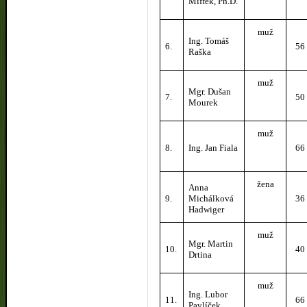
Miffek, Ph.D.
muž
Ing. Tomáš
6.
56
Raška
muž
Mgr. Dušan
7.
50
Mourek
muž
8.
Ing. Jan Fiala
66
žena
Anna
9.
Michálková
36
Hadwiger
muž
Mgr. Martin
10.
40
Drtina
muž
Ing. Lubor
11.
66
Pavlíček