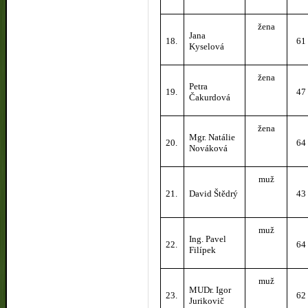
žena
Jana
18.
61
Kyselová
žena
Petra
19.
47
Čakurdová
žena
Mgr. Natálie
20.
64
Nováková
muž
21.
David Štědrý
43
muž
Ing. Pavel
22.
64
Filípek
muž
MUDr. Igor
23.
62
Jurikovič