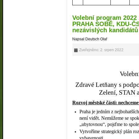
Volební program 2022
PRAHA SOBĚ, KDU-ČSL
nezávislých kandidátů
Napsal Deutsch Olaf
Zveřejněno: 2. srpen 2022
Volebn
Zdravé Letňany s po
Zelení, STAN a
Rozvoj městské části: nechceme
Praha je jedním z nejbohatšíc
není vidět. Nemůžeme se spok
„ubytovnou“, pojďme to spole
Vytvoříme strategický plán r
vybavenosti.