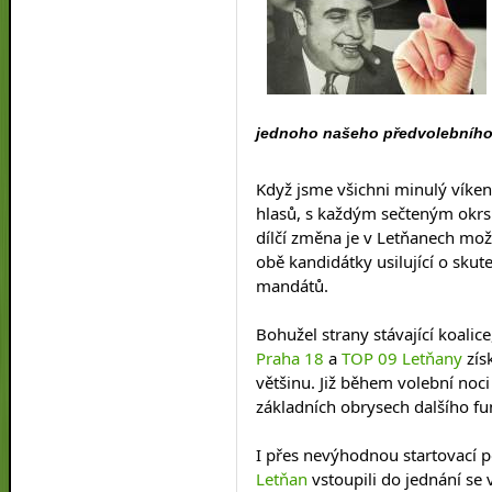
jednoho našeho předvolebního 
Když jsme všichni minulý víkend
hlasů, s každým sečteným okrs
dílčí změna je v Letňanech mož
obě kandidátky usilující o sku
mandátů.
Bohužel strany stávající koalice
Praha 18
 a 
TOP 09 Letňany
 zí
většinu. Již během volební noci
základních obrysech dalšího fu
I přes nevýhodnou startovací p
Letňan
 vstoupili do jednání se