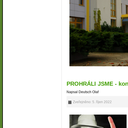
PROHRÁLI JSME - kone
Napsal Deutsch Olaf
Zveřejněno: 5. říjen 2022