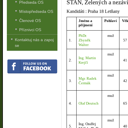
STAN, Zelených a nezávi
Předseda OS
Kandidáti : Praha 18 Letňany
Místopředseda OS
Členové OS
Jméno a
Pohlaví
Vě
příjmení
Příznivci OS
PhDr.
muž
Kontaktuj nás a zapoj
1.
Zbyněk
57
Walter
se
muž
Ing. Martin
2.
41
Krejčí
muž
Mgr. Radek
3.
42
Čermák
muž
4.
Olaf Deutsch
65
muž
Ing. Ondřej
5.
40