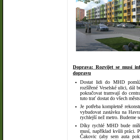
Doprava: Rozvíjet se musí inf
dopravu
Dostat lidi do MHD pomůže
rozšířené Veselské ulici, dál 
pokračovat tramvají do centr
tuto trať dostat do všech měst
Je potřeba kompletně rekonstr
vybudovat zastávku na Havra
rychlejší než metro. Budeme se
Díky rychlé MHD bude míň au
musí, například kvůli práci. 
Čakovic (aby sem auta poku