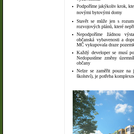
Podpoříme jakýkoliv krok, kte
novými bytovými domy
Stavět se může jen s rozume
rozvojových plánů, které nepř
Nepodpoříme žádnou výstav
občanská vybavenosti a doprav
MČ vykupovala draze pozemk
Každý developer se musí pod
Nedopustíme změny územního
občany
Nelze se zaměřit pouze na j
školství), je potřeba komplex