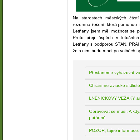
Na starostech městských částí
rozumná řešení, která pomohou lid
Letňany jsem měl možnost se po
Proto přeji úspěch v letošníc
Letňany s podporou STAN, PRAH
že s nimi budu moct po volbách s
Přestaneme vyhazovat vaš
Chráníme áviácké sídliště
LNĚNIČKOVY VĚŽÁKY a
Opravovat se musí. A když
pořádně
POZOR, tajné informace. 