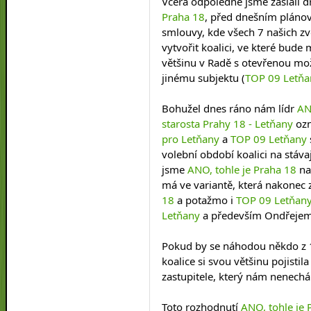
Včera odpoledne jsme zaslali d
Praha 18
, před dnešním pláno
smlouvy, kde všech 7 našich zv
vytvořit koalici, ve které bude m
většinu v Radě s otevřenou mož
jinému subjektu (
TOP 09 Letňa
Bohužel dnes ráno nám lídr 
AN
starosta Prahy 18 - Letňany
 oz
pro Letňany
 a 
TOP 09 Letňany
volební období koalici na stáva
jsme 
ANO, tohle je Praha 18
 n
má ve variantě, která nakonec z
18
 a potažmo i 
TOP 09 Letňan
Letňany
 a především Ondřejem
Pokud by se náhodou někdo z 12
koalice si svou většinu pojisti
zastupitele, který nám nenechá
Toto rozhodnutí 
ANO, tohle je 