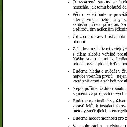
O vysazené stromy se budem
neuschla, jak tomu bohužel ča
Péči o zeleň budeme provádě
alternativních metod, aby z
skutečnou živou přírodou. Na 
a přírodu tím nejlepším řešení
Údržba a opravy hřišť, mobil
období.
Zahájíme revitalizaci veřejný
s cílem zlepšit veřejné prost
Naším snem je mít z Letňa
oddechových ploch, hřišť apo
Budeme hledat a uvádět v živo
nejvíce vodních prvků – nejen j
které zpříjemní a zchladí prost
Nepodpoříme žádnou snahu o
zejména ve prospěch nových s
Budeme maximálně využívat v
správě MČ, k instalaci fotovo
metody směřujících k energeti
Budeme hledat možnosti pro z
Ve spolupráci s magistrátem