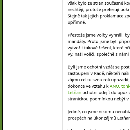
však bylo ze stran současné koal
nechtějí, protože preferují pok
Stejně tak jejich proklamace z
upřímné.
Přestože jsme volby vyhráli, byli
mandáty. Proto jsme byli připr
vytvořit takové řešení, které př
Vy, naši voliči, společně s námi 
Byli jsme ochotní vzdát se postu
zastoupení v Radě, někteří naši 
zájmu celku svou roli upozadit,
dokonce ve vztahu k 
ANO, tohl
Letňan
 ochotni odejít do opozic
stranickou podmínkou nebýt v
Jediné, co jsme nikomu nenabíze
prospěch na úkor zájmů Letňan