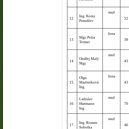
muž
Ing. Kosta
12.
52
Prandžev
žena
Mgr. Petra
13.
39
Termer
muž
Ondřej Malý
14.
43
Mgr.
žena
Olga
15.
Martiníková
43
Ing.
muž
Ladislav
16.
Hartmann
70
Ing.
muž
Ing. Roman
17.
46
Sobotka