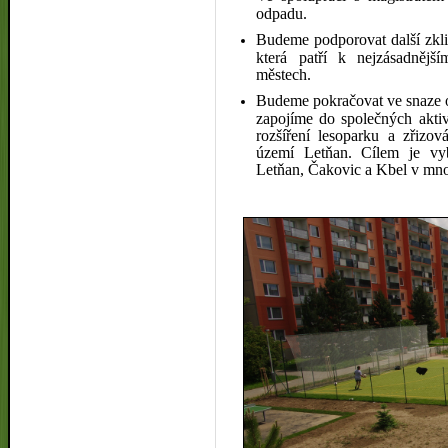
odpadu.
Budeme podporovat další zkli
která patří k nejzásadnější
městech.
Budeme pokračovat ve snaze o 
zapojíme do společných aktiv
rozšíření lesoparku a zřizov
území Letňan. Cílem je vy
Letňan, Čakovic a Kbel v mno