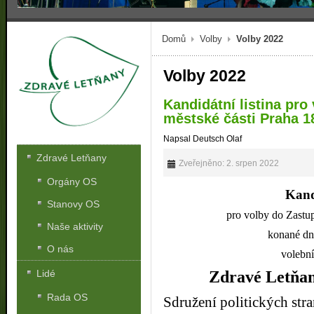
Domů
Volby
Volby 2022
Volby 2022
Kandidátní listina pro
městské části Praha 1
Napsal Deutsch Olaf
Zdravé Letňany
Zveřejněno: 2. srpen 2022
Orgány OS
Kand
Stanovy OS
pro volby do Zastup
Naše aktivity
konané dne
O nás
volebn
Lidé
Zdravé Letňa
Rada OS
Sdružení politických str