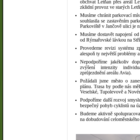
obchvat Letňan přes areál L
zklidní provoz ve starých Let
Musíme chránit parkovací míst
souhlasila se zastavěním parko
Parkoviště v Jančově ulici je 
Musíme dostavět napojení od
od Rýmařovské lávkou na Stř
Provedeme revizi systému zp
alespoň ty největší problémy a
Nepodpoříme jakékoliv dop
zvýšení intenzity indivi
zprůjezdnění areálu Avia).
Požádali jsme město o zane
plánu. Trasa by podle nás mě
Veselské, Tupolevově a Nové
Podpoříme další rozvoj smyslu
bezpečný pohyb cyklistů na ú
Budeme aktivně spolupracovat
na dobudování celoměstského