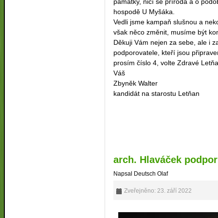
památky, ničí se příroda a o podo
hospodě U Myšáka.
Vedli jsme kampaň slušnou a nekon
však něco změnit, musíme být kon
Děkuji Vám nejen za sebe, ale i z
podporovatele, kteří jsou připrav
prosím číslo 4, volte Zdravé Letň
Váš
Zbyněk Walter
kandidát na starostu Letňan
arch. Hlaváček podpor
Napsal Deutsch Olaf
Zveřejněno: 23. září 2022