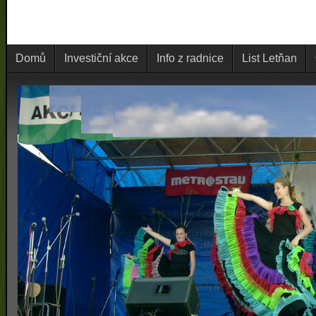
Domů
Investiční akce
Info z radnice
List Letňan