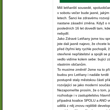
Milí letňanští sousedé, spoluobča
v sobotu večer bude jasné, jakým
letech. Šanci ke zdravému rozvoji
nastane zásadní změna. Když o nic
posledních 16 let dovedli tam, kd
nebydlí.
Jako Zdravé Letňany jsme tou spr
jste dali jasně najevo, že chcete 
před čtyřmi lety rychle pochopili, 
otevřené nepřátelství a spojili se 
vedlo vidíme kolem sebe: bující zá
vlastním občanům.
To musíme změnit! Jsme na to při
budou pro Letňany i nadále tvrdě 
postupně staly městskou částí p
rozvíjející se jako moderní souč
Nezapomeňte prosím, že o tom, ja
rozhoduje i v zastupitelstvu hlavn
případná koalice SPOLU a ANO vrá
udělá z něj znovu rejdiště develop