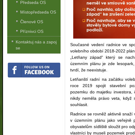
Předseda OS
Místopředseda OS
Členové OS
Příznivci OS
Kontaktuj nás a zapoj
Současné vedení radnice ve spo
se
volebního období 2018-2022 plánu
„Letňany západ“ který se nac
územním plánu je zde lesopark,
tvrdí, že neexistuje.
Letňanští radní na začátku voleb
roce 2019 spojit stavební p
pozemku do majetku investora, čí
nikdy neměla právo veta, když 
souhlasit.
Radnice se rovněž aktivně snaží v
v územním plánu jako veřejně 
obyvatelům sídliště sloužit pro o
vlastníci by museli pozemek prod