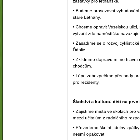
zastávky pro letňanské.
• Budeme prosazovat vybudování 
staré Letňany.
• Chceme opravit Veselskou ulici,
vytvořit zde náměstíčko navazujíc
• Zasadíme se o rozvoj cyklistick
Ďáblic.
• Zklidníme dopravu mimo hlavní si
chodcům.
• Lépe zabezpečíme přechody pr
pro rezidenty.
Školství a kultura:
děti na prvn
• Zajistíme místa ve školách pro 
mezd učitelům z radničního rozpoč
• Převedeme školní jídelny zpátky
nesmí opakovat.