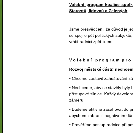
Volební program koalice spo
Starostů, lidovců a Zelených
Jsme přesvědčeni, že důvod je je
se spojilo pět politických subjekt
vrátit radnici zpět lidem.
V o l e b n í p r o g r a m p r o
Rozvoj městské části: nechcem
• Chceme zastavit zahušťování zást
• Nechceme, aby se stavěly byty 
přístupové silnice. Každý develope
záměru.
• Budeme aktivně zasahovat do pr
abychom zabránili negativním důs
• Prověříme postup radnice při po