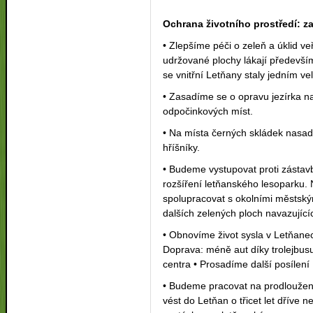
Ochrana životního prostředí: z
• Zlepšíme péči o zeleň a úklid v
udržované plochy lákají předevš
se vnitřní Letňany staly jedním v
• Zasadíme se o opravu jezírka n
odpočinkových míst.
• Na místa černých skládek nasad
hříšníky.
• Budeme vystupovat proti zástavb
rozšíření letňanského lesoparku. 
spolupracovat s okolními městským
dalších zelených ploch navazujíc
• Obnovíme život sysla v Letňane
Doprava: méně aut díky trolejbusu
centra • Prosadíme další posílen
• Budeme pracovat na prodloužení
vést do Letňan o třicet let dříve