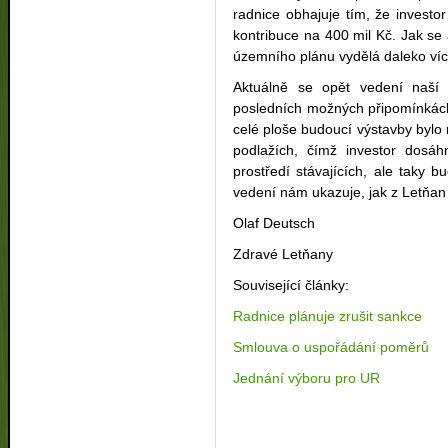
radnice obhajuje tím, že invest
kontribuce na 400 mil Kč. Jak se
územního plánu vydělá daleko víc
Aktuálně se opět vedení naší p
posledních možných připomínkách
celé ploše budoucí výstavby byl
podlažích, čímž investor dosáh
prostředí stávajících, ale taky
vedení nám ukazuje, jak z Letňan
Olaf Deutsch
Zdravé Letňany
Související články:
Radnice plánuje zrušit sankce
Smlouva o uspořádání poměrů
Jednání výboru pro UR