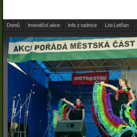
Domů
Investiční akce
Info z radnice
List Letňan