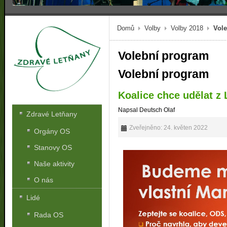
Domů
Volby
Volby 2018
Vol
Volební program
Volební program
Koalice chce udělat z 
Napsal Deutsch Olaf
Zdravé Letňany
Zveřejněno: 24. květen 2022
Orgány OS
Stanovy OS
Naše aktivity
O nás
Lidé
Rada OS