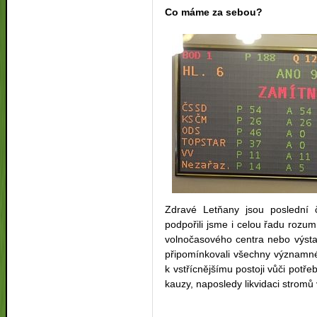
Co máme za sebou?
Zdravé Letňany jsou poslední čt
podpořili jsme i celou řadu roz
volnočasového centra nebo výsta
připomínkovali všechny významné 
k vstřícnějšímu postoji vůči pot
kauzy, naposledy likvidaci stromů 