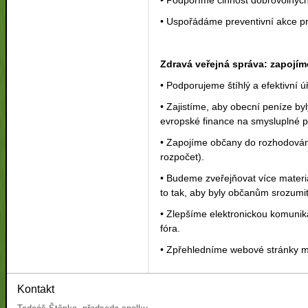
• Podpoříme činnost dobrovolných
• Uspořádáme preventivní akce pr
Zdravá veřejná správa: zapojí
• Podporujeme štíhlý a efektivní ú
• Zajistíme, aby obecní peníze by
evropské finance na smysluplné pr
• Zapojíme občany do rozhodování 
rozpočet).
• Budeme zveřejňovat více materiá
to tak, aby byly občanům srozumit
• Zlepšíme elektronickou komunik
fóra.
• Zpřehledníme webové stránky mě
Kontakt