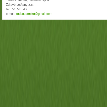
Tadeáš Štěpka, předseda spolku
Zdravé Letňany z.s.
tel: 728 515 450
e-mail:
tadeasstepka@gmail.com