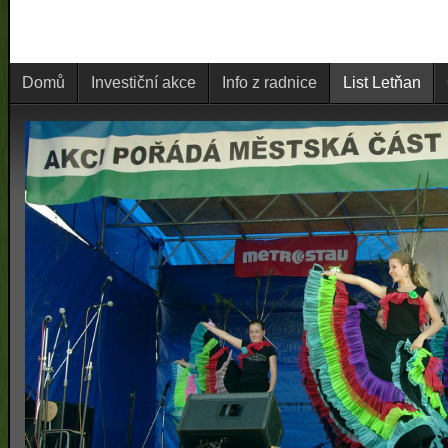
Domů
Investiční akce
Info z radnice
List Letňan