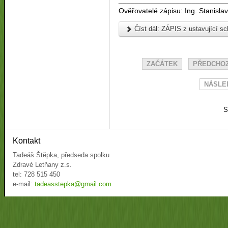
__________________________
Ověřovatelé zápisu: Ing. Stanisl
Číst dál: ZÁPIS z ustavující 
ZAČÁTEK
PŘEDCHOZ
NÁSLED
S
Kontakt
Tadeáš Štěpka, předseda spolku
Zdravé Letňany z.s.
tel: 728 515 450
e-mail:
tadeasstepka@gmail.com