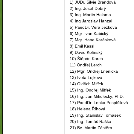
1) JUDr. Silvie Brandová
2) Ing. Josef Dobrý
3) Ing. Martin Halama
4) Ing Jaroslav Hanzal
5) PaedDr. Věra Ježková
6) Mgr. Ivan Kabický
7) Mgr. Hana Karásková
8) Emil Kassl
9) David Kolínský
10) Štěpán Korch
11) Ondřej Lerch
12) Mgr. Ondřej Lněnička
13) Iveta Lojková
14) Oldřich Miffek
15) Ing. Ondřej Miffek
16) Ing. Jan Mikulecký, PhD.
17) PaedDr. Lenka Pospíšilová
18) Helena Říhová
19) Ing. Stanislav Tomášek
20) Ing. Tomáš Raška
21) Bc. Martin Zástěra