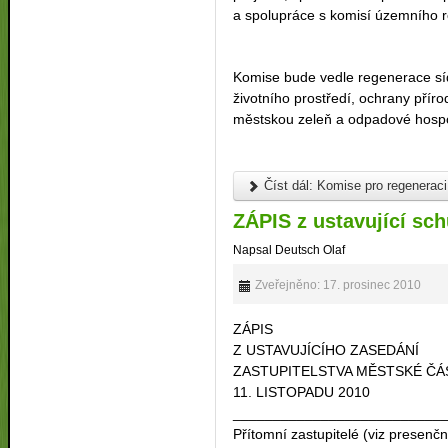
a spolupráce s komisí územního r
Komise bude vedle regenerace sídl
životního prostředí, ochrany příro
městskou zeleň a odpadové hospo
Číst dál: Komise pro regeneraci 
ZÁPIS z ustavující sc
Napsal Deutsch Olaf
Zveřejněno: 17. prosinec 2010
ZÁPIS
Z USTAVUJÍCÍHO ZASEDÁNÍ
ZASTUPITELSTVA MĚSTSKÉ ČÁS
11. LISTOPADU 2010
__________________________
Přítomní zastupitelé (viz presenční 