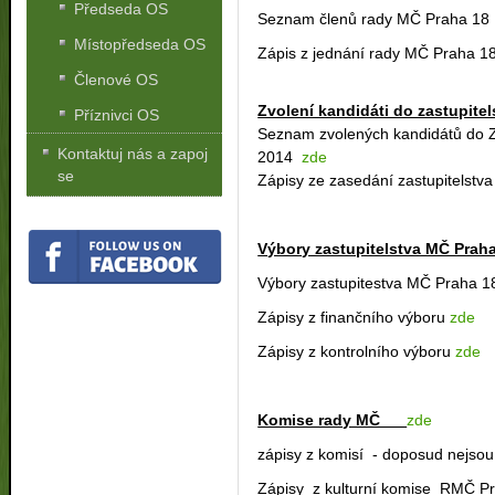
Předseda OS
Seznam členů rady MČ Praha 1
Místopředseda OS
Zápis z jednání rady MČ Praha 1
Členové OS
Zvolení kandidáti do zastupite
Příznivci OS
Seznam zvolených kandidátů do 
Kontaktuj nás a zapoj
2014
zde
se
Zápisy ze zasedání zastupitelstv
Výbory zastupitelstva MČ Prah
Výbory zastupitestva MČ Praha 
Zápisy z finančního výboru
zde
Zápisy z kontrolního výboru
zde
Komise rady MČ
zde
zápisy z komisí - doposud nejso
Zápisy z kulturní komise RMČ P