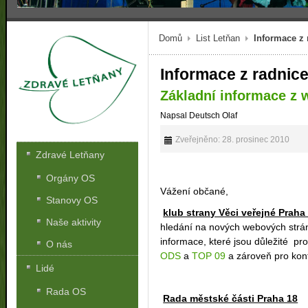
Domů
List Letňan
Informace z
Informace z radnic
Základní informace z
Napsal Deutsch Olaf
Zveřejněno: 28. prosinec 2010
Zdravé Letňany
Orgány OS
Vážení občané,
Stanovy OS
klub strany Věci veřejné Prah
Naše aktivity
hledání na nových webových str
informace, které jsou důležité pro
O nás
ODS
a
TOP 09
a zároveň pro ko
Lidé
Rada OS
Rada městské části Praha 18