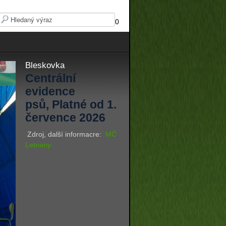
0
Bleskovka
Centrální
evidence
psů, Platné od 1.
července 2026
Zdroj, další informacre:
MČ
Letnany