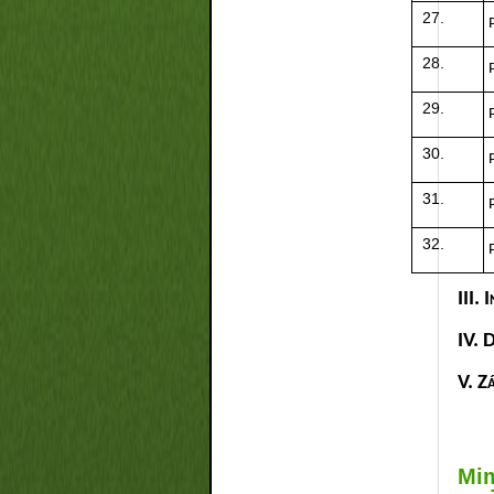
III.
IV. 
V. 
Mim