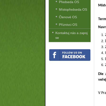
Předseda OS
Míst
Místopředseda OS
Členové OS
Term
Příznivci OS
Navr
Kontaktuj nás a zapoj
se
Dle 
veře
V Pr