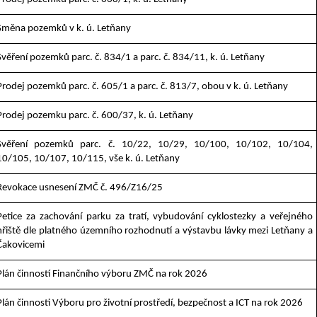
Směna pozemků v k. ú. Letňany
Svěření pozemků parc. č. 834/1 a parc. č. 834/11, k. ú. Letňany
Prodej pozemků parc. č. 605/1 a parc. č. 813/7, obou v k. ú. Letňany
Prodej pozemku parc. č. 600/37, k. ú. Letňany
Svěření pozemků parc. č. 10/22, 10/29, 10/100, 10/102, 10/104,
10/105, 10/107, 10/115, vše k. ú. Letňany
Revokace usnesení ZMČ č. 496/Z16/25
Petice za zachování parku za tratí, vybudování cyklostezky a veřejného
hřiště dle platného územního rozhodnutí a výstavbu lávky mezi Letňany a
Čakovicemi
Plán činností Finančního výboru ZMČ na rok 2026
Plán činnosti Výboru pro životní prostředí, bezpečnost a ICT na rok 2026