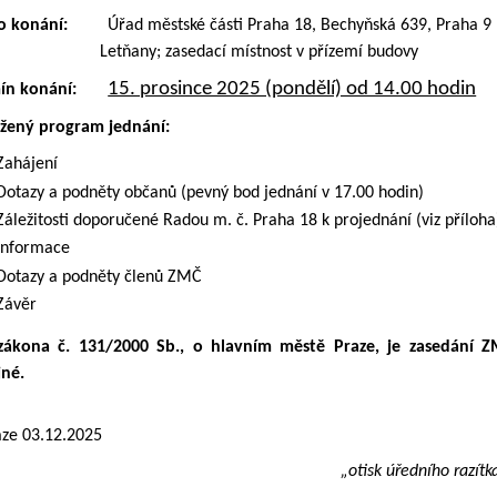
o konání:
Úřad městské části Praha 18, Bechyňská 639, Praha 9 
Letňany; zasedací místnost v přízemí budovy
15. prosince 2025 (pondělí) od 14.00 hodin
ín konání:
žený program jednání:
Zahájení
Dotazy a podněty občanů (pevný bod jednání v 17.00 hodin)
Záležitosti doporučené Radou m. č. Praha 18 k projednání (viz příloha
Informace
Dotazy a podněty členů ZMČ
Závěr
zákona č. 131/2000 Sb., o hlavním městě Praze, je zasedání 
jné.
aze 03.12.2025
„otisk úředního razítk