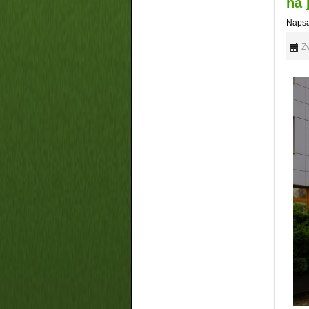
na 
Napsa
Zv