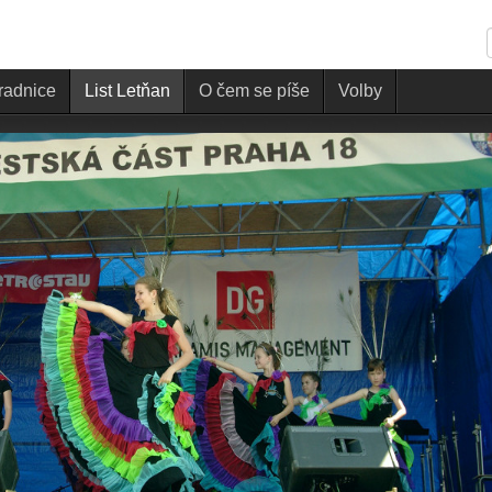
 radnice
List Letňan
O čem se píše
Volby