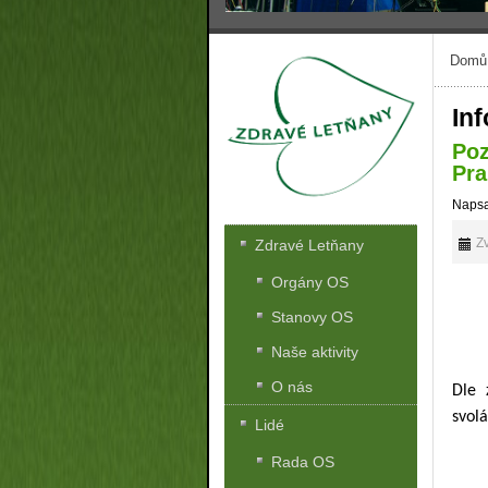
Domů
In
Poz
Pra
Napsa
Zv
Zdravé Letňany
Orgány OS
Stanovy OS
Naše aktivity
O nás
Dle 
svol
Lidé
Rada OS