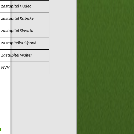
zastupitel Hudec
zastupitel Kabický
zastupitel Slavata
zastupitelka Šípová
Zastupitel Walter
NVV
a