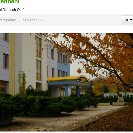
jednání
l Deutsch Olaf
eřejněno: 11. červenec 2025