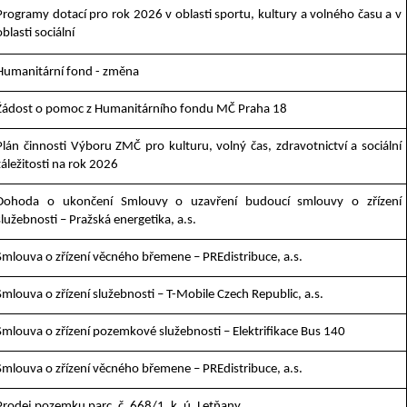
Programy dotací pro rok 2026 v oblasti sportu, kultury a volného času a v
oblasti sociální
Humanitární fond - změna
Žádost o pomoc z Humanitárního fondu MČ Praha 18
Plán činnosti Výboru ZMČ pro kulturu, volný čas, zdravotnictví a sociální
záležitosti na rok 2026
Dohoda o ukončení Smlouvy o uzavření budoucí smlouvy o zřízení
služebnosti – Pražská energetika, a.s.
Smlouva o zřízení věcného břemene – PREdistribuce, a.s.
Smlouva o zřízení služebnosti – T-Mobile Czech Republic, a.s.
Smlouva o zřízení pozemkové služebnosti – Elektrifikace Bus 140
Smlouva o zřízení věcného břemene – PREdistribuce, a.s.
Prodej pozemku parc. č. 668/1, k. ú. Letňany