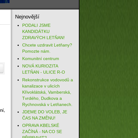
Nejnovější
PODALI JSME
KANDIDÁTKU
ZDRAVÝCH LETŇAN!
Chcete uzdravit Letňany?
Pomozte nám.
Komunitní centrum
NOVÁ KURIOZITA
LETŇAN - ULICE R-O
Rekonstrukce vodovodů a
kanalizace v ulicích
Křivoklátská, Vamberská,
Tvrdého, Dudkova a
Rychnovská v Letňanech.
ní,
JDEME DO VOLEB, JE
ČAS NA ZMĚNU!
OPRAVA KBELSKÉ
ZAČÍNÁ - NA CO SE
PŘIPRAVIT?