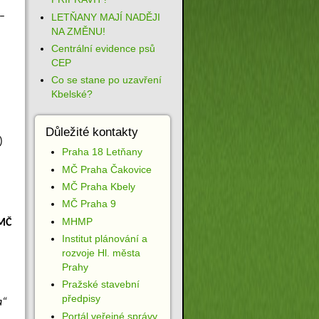
–
LETŇANY MAJÍ NADĚJI
NA ZMĚNU!
Centrální evidence psů
CEP
Co se stane po uzavření
Kbelské?
Důležité kontakty
)
Praha 18 Letňany
MČ Praha Čakovice
MČ Praha Kbely
MČ Praha 9
MHMP
ZMČ
Institut plánování a
rozvoje Hl. města
Prahy
Pražské stavební
předpisy
a“
Portál veřejné správy