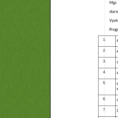
Mgr.
star
Vyvě
Prog