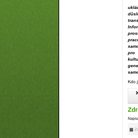
uklá
důs
tran
Info
pros
prac
samo
pro 
kult
gene
samo
Kdo 
Zdr
Napsa
Zv