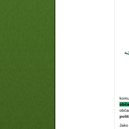
kom
obč
obča
poli
Jako 