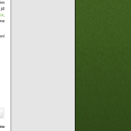
ném
již
cz
,
sme
bní
ou