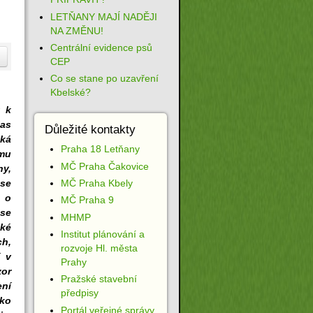
LETŇANY MAJÍ NADĚJI
NA ZMĚNU!
Centrální evidence psů
CEP
Co se stane po uzavření
Kbelské?
t k
as
Důležité kontakty
ká
Praha 18 Letňany
mu
MČ Praha Čakovice
ny,
MČ Praha Kbely
se
 o
MČ Praha 9
 se
MHMP
aké
Institut plánování a
h,
rozvoje Hl. města
í v
Prahy
zor
Pražské stavební
ení
předpisy
ako
Portál veřejné správy