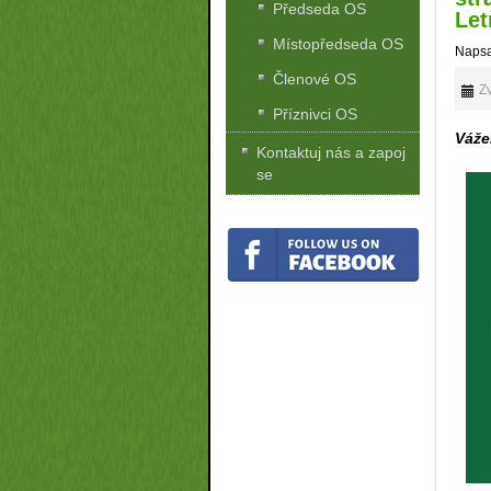
Předseda OS
Let
Místopředseda OS
Napsa
Členové OS
Zv
Příznivci OS
Váže
Kontaktuj nás a zapoj
se