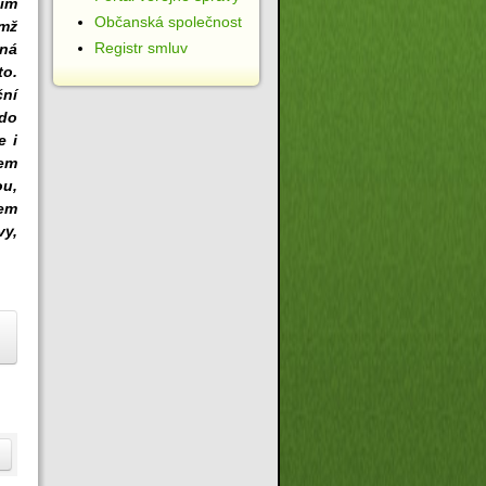
jim
Občanská společnost
ímž
Registr smluv
ná
to.
ční
kdo
e i
dem
ou,
šem
vy,