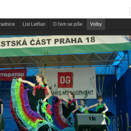
 radnice
List Letňan
O čem se píše
Volby