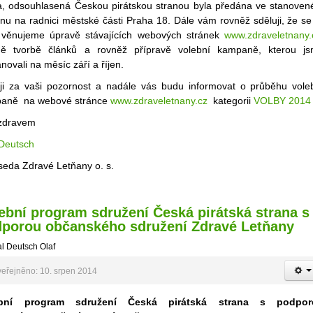
ina, odsouhlasená Českou pirátskou stranou byla předána ve stanove
nu na radnici městské části Praha 18. Dále vám rovněž sděluji, že se 
 věnujeme úpravě stávajících webových stránek
www.zdraveletnany.
ně tvorbě článků a rovněž přípravě volební kampaně, kterou j
novali na měsíc září a říjen.
ji za vaši pozornost a nadále vás budu informovat o průběhu vole
aně na webové stránce
www.zdraveletnany.cz
kategorii
VOLBY 2014
zdravem
 Deutsch
seda Zdravé Letňany o. s.
ební program sdružení Česká pirátská strana s
porou občanského sdružení Zdravé Letňany
l Deutsch Olaf
eřejněno: 10. srpen 2014
ební program sdružení Česká pirátská strana s podpor