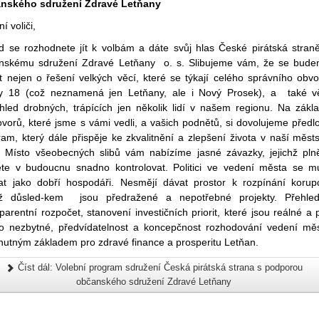
nského sdružení Zdravé Letňany
í voliči,
d se rozhodnete jít k volbám a dáte svůj hlas České pirátská stran
nskému sdružení Zdravé Letňany o. s. Slibujeme vám, že se bud
at nejen o řešení velkých věcí, které se týkají celého správního obv
y 18 (což neznamená jen Letňany, ale i Nový Prosek), a také v
hled drobných, trápících jen několik lidí v našem regionu. Na zákl
vorů, které jsme s vámi vedli, a vašich podnětů, si dovolujeme předlo
am, který dále přispěje ke zkvalitnění a zlepšení života v naší měst
i. Místo všeobecných slibů vám nabízíme jasné závazky, jejichž pln
te v budoucnu snadno kontrolovat. Politici ve vedení města se m
at jako dobří hospodáři. Nesmějí dávat prostor k rozpínání korup
mž důsled-kem jsou předražené a nepotřebné projekty. Přehle
parentní rozpočet, stanovení investičních priorit, které jsou reálné a 
o nezbytné, předvídatelnost a koncepčnost rozhodování vedení mě
 nutným základem pro zdravé finance a prosperitu Letňan.
Číst dál: Volební program sdružení Česká pirátská strana s podporou
občanského sdružení Zdravé Letňany