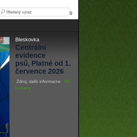
0
Bleskovka
Centrální
evidence
psů, Platné od 1.
července 2026
Zdroj, další informacre:
MČ
Letnany