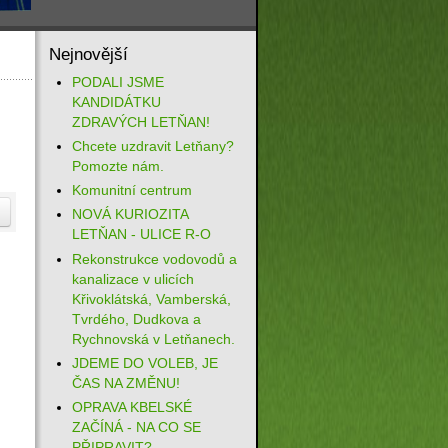
Nejnovější
PODALI JSME
KANDIDÁTKU
ZDRAVÝCH LETŇAN!
Chcete uzdravit Letňany?
Pomozte nám.
Komunitní centrum
NOVÁ KURIOZITA
LETŇAN - ULICE R-O
Rekonstrukce vodovodů a
kanalizace v ulicích
Křivoklátská, Vamberská,
Tvrdého, Dudkova a
Rychnovská v Letňanech.
JDEME DO VOLEB, JE
ČAS NA ZMĚNU!
OPRAVA KBELSKÉ
ZAČÍNÁ - NA CO SE
PŘIPRAVIT?