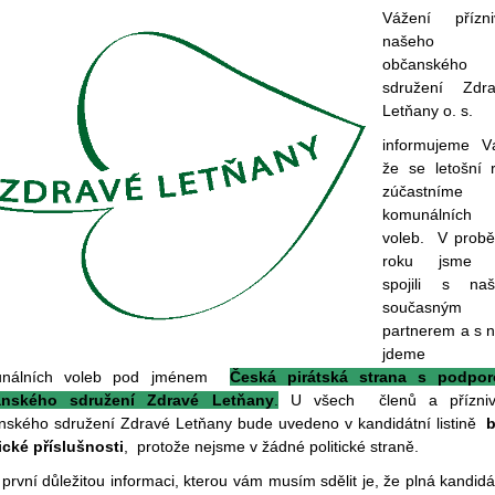
Vážení přízni
našeho
občanského
sdružení Zdr
Letňany o. s.
informujeme V
že se letošní 
zúčastníme
komunálních
voleb. V prob
roku jsme 
spojili s na
současným
partnerem a s 
jdeme 
unálních voleb pod jménem
Česká pirátská strana s podpo
anského sdružení Zdravé Letňany
.
U všech členů a přízniv
nského sdružení Zdravé Letňany bude uvedeno v kandidátní listině
tické příslušnosti
, protože nejsme v žádné politické straně.
první důležitou informaci, kterou vám musím sdělit je, že plná kandidá