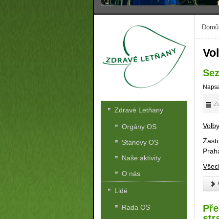
Domů
Vo
Sez
Napsa
Zv
Zdravé Letňany
Volby
Orgány OS
Zast
Stanovy OS
Prah
Naše aktivity
Všec
O nás
Lidé
Pře
Rada OS
str