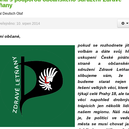
ňany
l Deutsch Olaf
eřejněno: 10. srpen 2014
ní občané,
pokud se rozhodnete jí
volbám a dáte svůj hl
uskupení České piráts
straně a občanské
sdružení Zdravé Letňa
slibujeme vám, že 
budeme starat nejen
řešení velkých věcí, které
týkají celé Prahy 18, ale t
věcí napohled drobnýc
trápících jen několik lid
našem regionu. Náš ná
je, že politici ve ved
města se musí chovat j