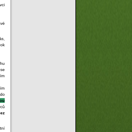
vci
avé
ás,
rok
ěhu
se
ším
ním
do
rou
ců
bez
tní