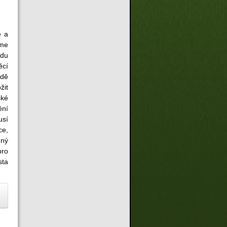
ě a
eme
odu
ěcí
adě
žit
ské
ění
usí
ce,
dný
pro
sta