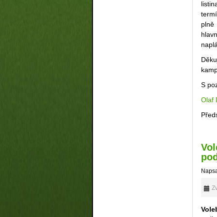
list
termí
plně
hlav
naplá
Děku
kamp
S po
Olaf
Před
Vol
pod
Napsa
Zv
Vol