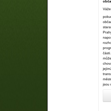
obča
Vážen
poku
obča
star
Prah
napo
rozho
progr
část
může
chov
její
trans
měst
jsou