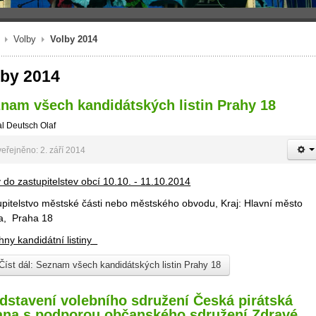
Volby
Volby 2014
lby 2014
nam všech kandidátských listin Prahy 18
l Deutsch Olaf
eřejněno: 2. září 2014
 do zastupitelstev obcí 10.10. - 11.10.2014
upitelstvo městské části nebo městského obvodu, Kraj: Hlavní město
a, Praha 18
hny kandidátní listiny
Číst dál: Seznam všech kandidátských listin Prahy 18
dstavení volebního sdružení Česká pirátská
ana s podporou občanského sdružení Zdravé