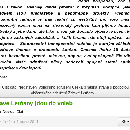
dobří hospodáři, což 
dá i zákon. Nesmějí dávat prostor k rozpínání korupce, jej
ledkem jsou předražené a nepotřebné projekty. Přehled
sparentní radnice je náš reálný cíl nezbytný pro toto měs
rmovaný občan musí mít dokonalý přehled kam plynou finan
tředky z jeho daní, ale také o tom jak dopadlo výběrové řízení, 
uje na zadaných zakázkách a kolik financí nás stojí správa, al
správa. Stoprocentní transparentní radnice je nutným zákla
zdravé finance a prosperitu Letňan. Chceme Prahu 18 čist
urní, bezpečnou prostě takovou, aby se v ní spokojeně žilo v
racím. Naše sdružení nikdy nedovolí spojení státní sprá
správy a developerů.
jsme:
Číst dál: Představení volebního sdružení Česká pirátská strana s podporou
občanského sdružení Zdravé Letňany
avé Letňany jdou do voleb
l Deutsch Olaf
eřejněno: 7. srpen 2014