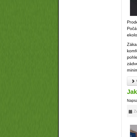
Prode
Počát
ekolo
Záka
komfo
pohl
zádv
minim
Jak
Napsa
Zv