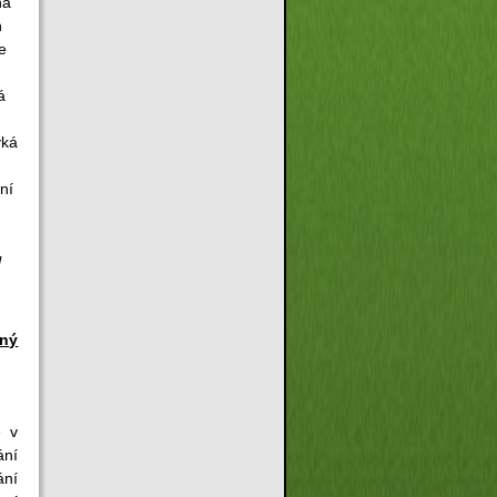
na
n
e
á
ýká
ní
u
ný
ě v
ání
ání