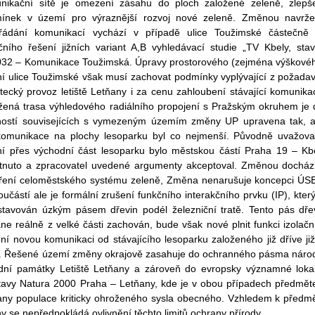
nikační sítě je omezení zásahu do ploch založené zeleně, zlepš
ínek v území pro výraznější rozvoj nové zeleně. Změnou navrž
řádání komunikací vychází v případě ulice Toužimské částečně
ačního řešení jižních variant A,B vyhledávací studie „TV Kbely, sta
032 – Komunikace Toužimská. Úpravy prostorového (zejména výškové
ní ulice Toužimské však musí zachovat podmínky vyplývající z požada
tecký provoz letiště Letňany i za cenu zahloubení stávající komunika
žená trasa výhledového radiálního propojení s Pražským okruhem je 
ostí souvisejících s vymezeným územím změny UP upravena tak, 
 komunikace na plochy lesoparku byl co nejmenší. Původně uvažov
ní přes východní část lesoparku bylo městskou částí Praha 19 – Kb
tnuto a zpracovatel uvedené argumenty akceptoval. Změnou docház
íření celoměstského systému zeleně, Změna nenarušuje koncepci ÚS
součástí ale je formální zrušení funkčního interakčního prvku (IP), který
stavován úzkým pásem dřevin podél železniční tratě. Tento pás dře
ne reálně z velké části zachován, bude však nové plnit funkci izolačn
ní novou komunikaci od stávajícího lesoparku založeného již dříve ji
P. Řešené území změny okrajově zasahuje do ochranného pásma náro
odní památky Letiště Letňany a zároveň do evropsky významné lokal
tavy Natura 2000 Praha – Letňany, kde je v obou případech předmě
any populace kriticky ohroženého sysla obecného. Vzhledem k předm
 se nepředpokládá ovlivnění těchto limitů ochrany přírody.