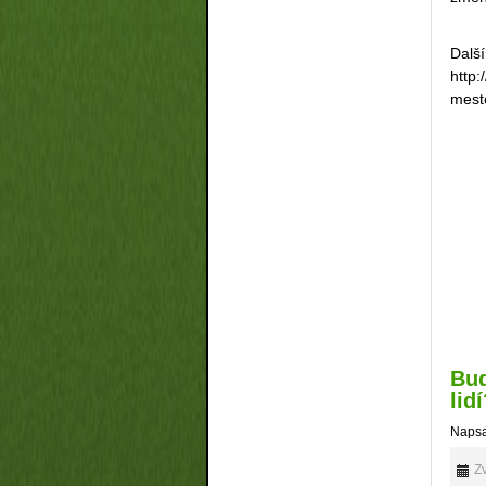
Dalš
http:
mest
Bud
lid
Napsa
Zv