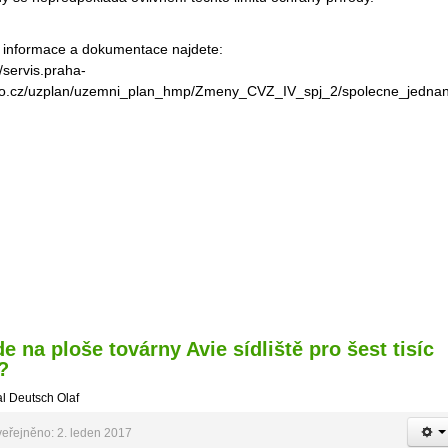
í informace a dokumentace najdete:
//servis.praha-
o.cz/uzplan/uzemni_plan_hmp/Zmeny_CVZ_IV_spj_2/spolecne_jednan
e na ploše továrny Avie sídliště pro šest tisíc
í?
l Deutsch Olaf
eřejněno: 2. leden 2017