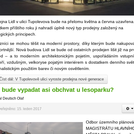
jna Lidl v ulici Tupolevova bude na přelomu května a června uzavřena
kem příštího roku ji nahradí úplně nový typ prodejny založený na
gických principech.
zníci se mohou těšit na moderní prostory, díky kterým bude nakupov
rtnější. Nová budova Lidl se bude od ostatních prodejen lišit již na pr
ed – a to moderním architektonickým pojetím, uspořádáním vstupn
eří, vzdušným, velkoryse pojatým interiérem s dostatkem denního svět
alistickým použitím barev či novým osvětlením.
Číst dál: V Tupolevově ulici vyroste prodejna nové generace
 bude vypadat asi obchvat u lesoparku?
l Deutsch Olaf
eřejněno: 15. leden 2017
Odbor územního plánová
MAGISTRÁTU HLAVNÍH