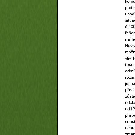
komu
podm
uspo
situ
č.40
řeše
na le
Navr
možn
vliv
řeše
odmí
rozš
její 
před
zůsta
odclo
od I
přír
sous
ochr
změny