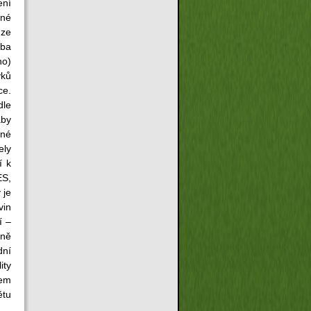
ení
ené
 ze
vba
ho)
vků
ce.
dle
aby
ané
ely
í k
ES,
 je
vin
í –
žně
dní
ity
tem
ětu