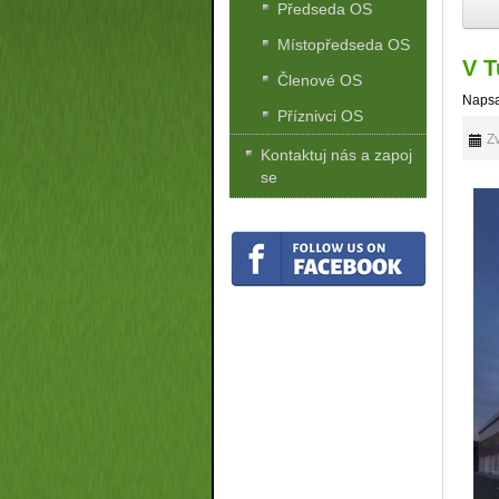
Předseda OS
Místopředseda OS
V T
Členové OS
Napsa
Příznivci OS
Zv
Kontaktuj nás a zapoj
se