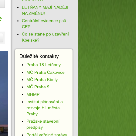
LETŇANY MAJÍ NADĚJI
NA ZMĚNU!
e
Centrální evidence psů
CEP
Co se stane po uzavření
Kbelské?
Důležité kontakty
Praha 18 Letňany
MČ Praha Čakovice
MČ Praha Kbely
MČ Praha 9
MHMP
Institut plánování a
rozvoje Hl. města
Prahy
Pražské stavební
předpisy
Portál veřejné správy