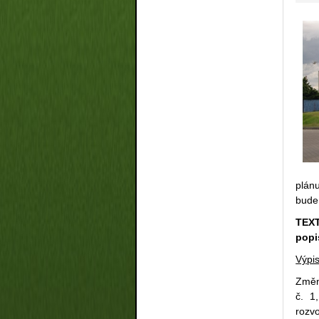
plán
bude
TEX
popi
Výpi
Změn
č. 1
rozv