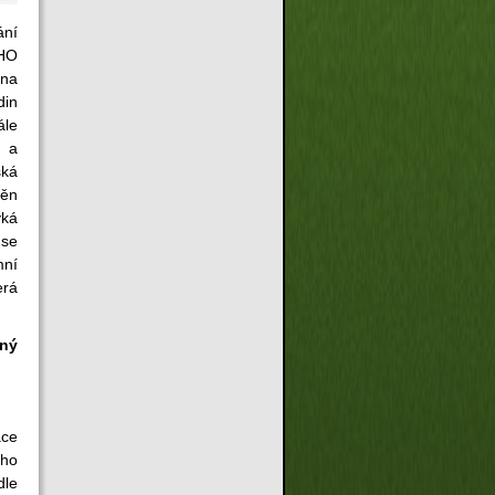
ání
HO
 na
din
ále
 a
ská
měn
ýká
se
mní
erá
ný
ace
ího
dle