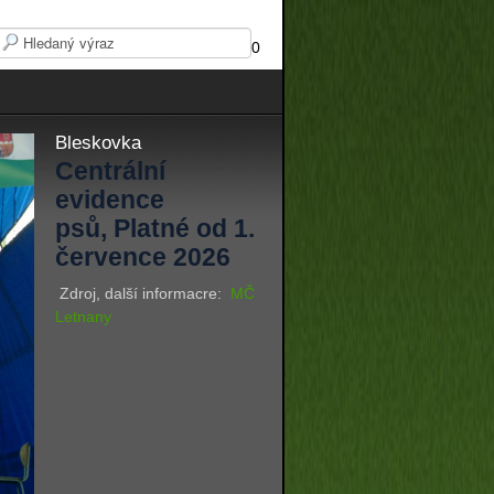
0
Bleskovka
Centrální
evidence
psů, Platné od 1.
července 2026
Zdroj, další informacre:
MČ
Letnany