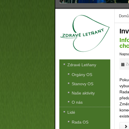
Domů
In
Inf
chc
Napsa
Zv
Zdravé Letňany
Orgány OS
Pokud
Stanovy OS
vybud
Rada
Naše aktivity
před
O nás
Změnu
kone
Lidé
exist
Rada OS