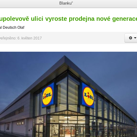
Blanku“
upolevově ulici vyroste prodejna nové generac
l Deutsch Olaf
eřejněno: 6. květen 2017