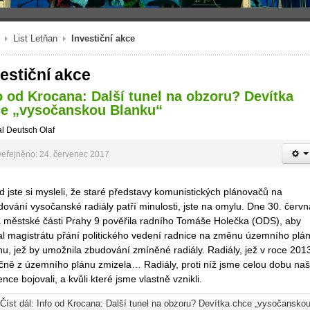
List Letňan
Investiční akce
vestiční akce
o od Krocana: Další tunel na obzoru? Devítka
e „vysočanskou Blanku“
l Deutsch Olaf
eřejněno: 24. červenec 2017
 jste si mysleli, že staré představy komunistických plánovačů na
ování vysočanské radiály patří minulosti, jste na omylu. Dne 30. červn
 městské části Prahy 9 pověřila radního Tomáše Holečka (ODS), aby
al magistrátu přání politického vedení radnice na změnu územního plá
, jež by umožnila zbudování zmíněné radiály. Radiály, jež v roce 201
čně z územního plánu zmizela… Radiály, proti níž jsme celou dobu naš
ence bojovali, a kvůli které jsme vlastně vznikli.
Číst dál: Info od Krocana: Další tunel na obzoru? Devítka chce „vysočansko