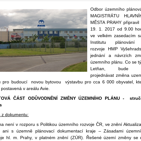
Odbor územního plánov
MAGISTRÁTU HLAVNÍ
MĚSTA PRAHY připravil
19. 1. 2017 od 9.00 ho
ve velkém zasedacím s
Institutu plánování
rozvoje HMP Vyšehrad
jednání a návrzích z
územního plánu. Co se t
Letňan, bude 
projednávat změna uze
u pro budoucí novou bytovou výstavbu pro cca 6 000 obyvatel, kt
 postavená v areálu Avie.
TOVÁ ČÁST ODŮVODNĚNÍ ZMĚNY ÚZEMNÍHO PLÁNU - struč
s
s z dokumentu:
a není v rozporu s Politikou územního rozvoje ČR, ve znění Aktualiz
, ani s územně plánovací dokumentací kraje – Zásadami územn
oje hl. m. Prahy, v platném znění (ZÚR). Řešené území změny se 