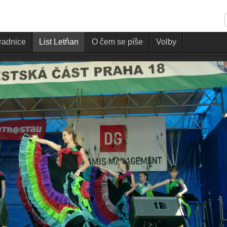
 radnice
List Letňan
O čem se píše
Volby