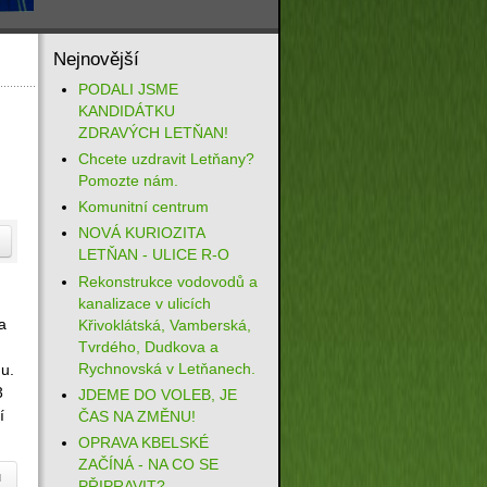
Nejnovější
PODALI JSME
KANDIDÁTKU
ZDRAVÝCH LETŇAN!
Chcete uzdravit Letňany?
Pomozte nám.
Komunitní centrum
NOVÁ KURIOZITA
LETŇAN - ULICE R-O
Rekonstrukce vodovodů a
kanalizace v ulicích
a
Křivoklátská, Vamberská,
Tvrdého, Dudkova a
Rychnovská v Letňanech.
nu.
3
JDEME DO VOLEB, JE
í
ČAS NA ZMĚNU!
OPRAVA KBELSKÉ
ZAČÍNÁ - NA CO SE
u
PŘIPRAVIT?