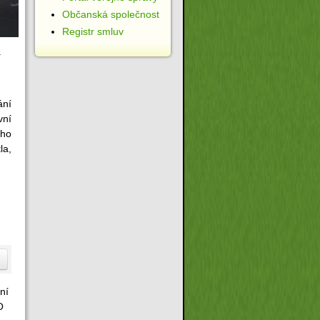
Občanská společnost
Registr smluv
.
ání
vní
ího
la,
ní
O