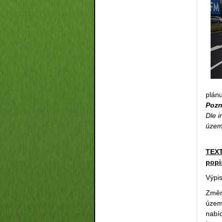
plánu
Pozn
Dle 
územ
TEX
popi
Výpi
Změn
územ
nabí