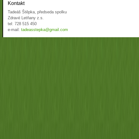
Kontakt
Tadeáš Štěpka, předseda spolku
Zdravé Letňany z.s.
tel: 728 515 450
e-mail:
tadeasstepka@gmail.com