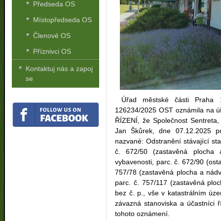
Předseda OS
Místopředseda OS
Členové OS
Příznivci OS
Kontaktuj nás a zapoj
se
Úřad městské části Praha 1
126234/2025 OST oznámila na 
ŘÍZENÍ, že Společnost Sentreta,
Jan Škůrek, dne 07.12.2025 po
nazvané: Odstranění stávající s
č. 672/50 (zastavěná plocha 
vybavenosti, parc. č. 672/90 (osta
757/78 (zastavěná plocha a nádvo
parc. č. 757/117 (zastavěná plo
bez č. p., vše v katastrálním ú
závazná stanoviska a účastníci
tohoto oznámení.