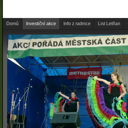
Domů
Investiční akce
Info z radnice
List Letňan