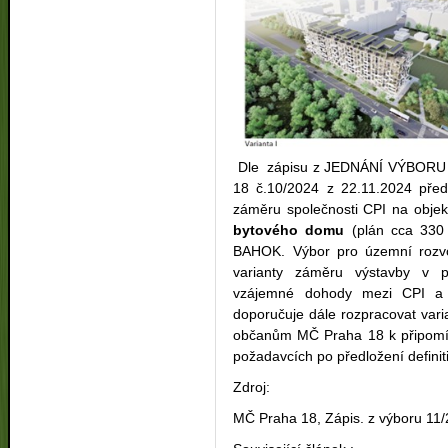
Dle zápisu z JEDNÁNÍ VÝBORU 
18 č.10/2024 z 22.11.2024 před
záměru společnosti CPI na obj
bytového domu
(plán cca 330 b
BAHOK. Výbor pro územní rozvo
varianty záměru výstavby v p
vzájemné dohody mezi CPI a
doporučuje dále rozpracovat varian
občanům MČ Praha 18 k připomínk
požadavcích po předložení definit
Zdroj:
MČ Praha 18, Zápis. z výboru 1