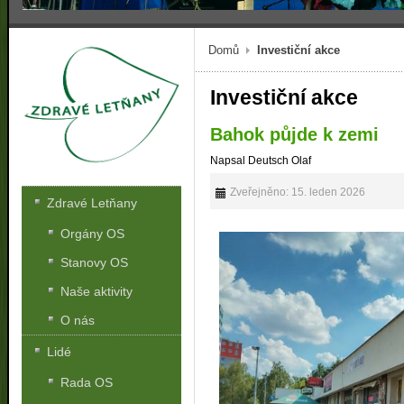
Domů
Investiční akce
Investiční akce
Bahok půjde k zemi
Napsal Deutsch Olaf
Zveřejněno: 15. leden 2026
Zdravé Letňany
Orgány OS
Stanovy OS
Naše aktivity
O nás
Lidé
Rada OS