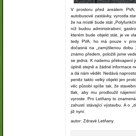
V prostoru před areálem PVA,
autobusové zastávky, vyrostla st
že na místě bude stát „Polyfunkčn
níž budou administrativní, gast
kterém bude objekt stát, je ve vla
tedy PVA, ho má pouze v pron
dočasná na „zamýšlenou dobu 1
známo předem, položili jsme vede
se jedná. K našemu překvapení j
úplně stejně a žádné informace nem
a dá nám vědět.
Nedává naprosto 
peněz takto velký objekt jen prot
věc působí spíše tak, že stavebn
tlak, aby mu prodloužil nájem
vyroste.
Pro Letňany to znamená 
zahustí stávající výstavbu. A o 
již nyní.
autor: Zdravé Letňany