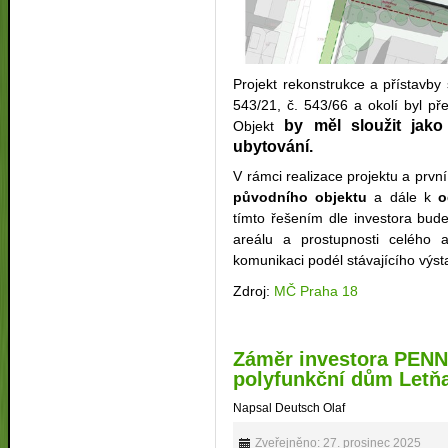
Projekt rekonstrukce a přístavby 
543/21, č. 543/66 a okolí byl p
by měl sloužit jak
Obje
kt
ubytování.
V rámci realizace projektu a prvn
původního objektu
a dále k
o
tímto řešením dle investora bud
areálu a prostupnosti celého 
komunikaci podél stávajícího výsta
Zdroj:
MČ Praha 18
Záměr investora PENN
polyfunkční dům Letň
Napsal Deutsch Olaf
Zveřejněno: 27. prosinec 2025