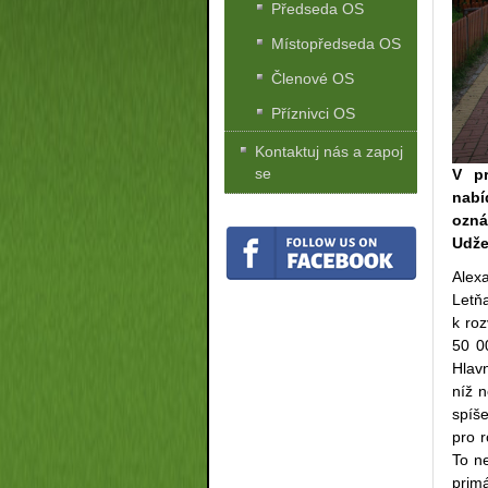
Předseda OS
Místopředseda OS
Členové OS
Příznivci OS
Kontaktuj nás a zapoj
se
V pr
nabí
ozn
Udže
Alex
Letňa
k roz
50 0
Hlav
níž n
spíš
pro r
To ne
prim