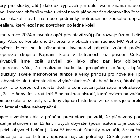
tory pro služby, atd.) dále už vyprávěli jen další všem známá nauč
tiva. Investor občanům také ukázal návrh plánovaného dopravního řeše
nce ukázal návrh na naše podmínky netradičního způsobu dopr
ailem, který jezdí nad povrchem po jedné koleji.
sme v roce 2024 a investor opět představil svůj plán rozvoje území Leti
any. Akce se konala dne 27. března v obřadní síni radnice MČ Praha 
tyřech letech se k původnímu investorovi připojila známá praž
loperská skupina Kaprain, která v Letňanech už působí. Cel
ekvapivě jsme opět uslyšeli tak jako před pár lety oblíbe
loperskou větu, že realizace bude ku prospěchu Letňan, zlepš
struktury, skvělé městotvorné funkce a velký přínosu pro nové ale i 
 obyvatele ale i představili nezbytné sluchově oblíbené korzo, široké j
vák, a to uprostřed sídliště. Jediné co investoři jaksi zapomněli zkuš
je, že Letňany tím ztratí letiště se stoletou historií, které ovšem na začá
ntace cíleně označily s rádoby vtipnou historkou, že už dnes jsou přel
ch letadel velice nebezpečné.
upce investora dále v průběhu presentace potvrdil, že plánovaný po
tel je stanoven na 15 tisíc nových obyvatel (pozn. autora to je cca 
jících obyvatel Letňan). Rovněž investoři šibalsky naznačili, že součá
ribuce je to, co Letňany opravdu nejvíce potřebují. Čekali jsme, že