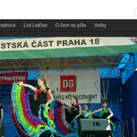
 radnice
List Letňan
O čem se píše
Volby