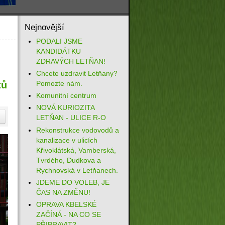
Nejnovější
PODALI JSME
KANDIDÁTKU
ZDRAVÝCH LETŇAN!
Chcete uzdravit Letňany?
Pomozte nám.
tů
Komunitní centrum
NOVÁ KURIOZITA
LETŇAN - ULICE R-O
Rekonstrukce vodovodů a
kanalizace v ulicích
Křivoklátská, Vamberská,
Tvrdého, Dudkova a
Rychnovská v Letňanech.
JDEME DO VOLEB, JE
ČAS NA ZMĚNU!
OPRAVA KBELSKÉ
ZAČÍNÁ - NA CO SE
PŘIPRAVIT?