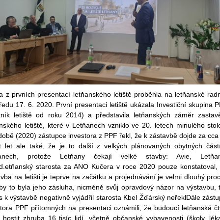
 z prvních presentací letňanského letiště proběhla na letňanské radn
ředu 17. 6. 2020. První presentaci letiště ukázala Investiční skupina 
stník letiště od roku 2014) a představila letňanských záměr zastav
nského letiště, které v Letňanech vzniklo ve 20. letech minulého stole
době (2020) zástupce investora z PPF řekl, že k zástavbě dojde za cca
t let ale také, že je to další z velkých plánovaných obytných část
anech, protože Letňany čekají velké stavby: Avie, Letňa
d.
etňanský starosta za ANO Kučera v roce 2020 pouze konstatoval,
vba na letišti je teprve na začátku a projednávání je velmi dlouhý pro
 by to byla jeho zásluha, nicméně svůj opravdový názor na výstavbu, 
s k výstavbě negativně vyjádřil starosta Kbel Žďárský neřekl
Dále zástu
stora PPF přítomných na presentaci oznámili, že budoucí letňanská čt
hostit zhruba 16 tisíc lidí, včetně občanské vybavenosti (školy, léka