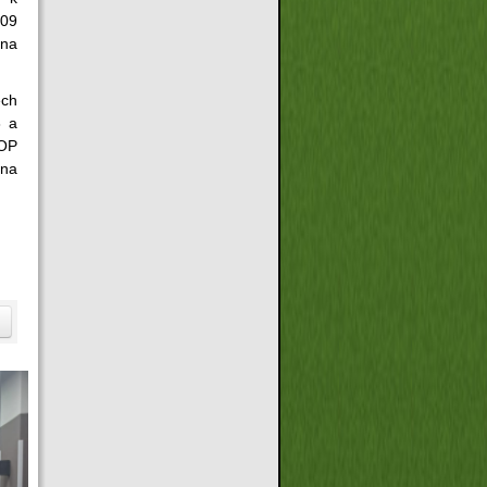
 09
 na
ech
8 a
TOP
 na