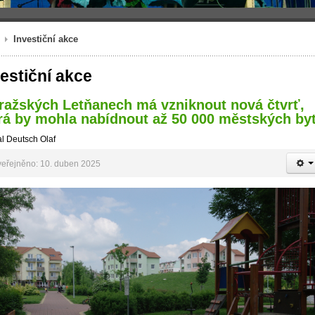
Investiční akce
vestiční akce
ražských Letňanech má vzniknout nová čtvrť,
rá by mohla nabídnout až 50 000 městských by
l Deutsch Olaf
eřejněno: 10. duben 2025