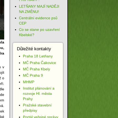
LETŇANY MAJÍ NADĚJI
NA ZMĚNU!
Centrální evidence psů
CEP
Co se stane po uzavření
Kbelské?
hla
ou,
Důležité kontakty
ra
Praha 18 Letňany
MČ Praha Čakovice
h v
MČ Praha Kbely
jít
MČ Praha 9
ž o
MHMP
ři.
Institut plánování a
dle
rozvoje Hl. města
ude
Prahy
dem
Pražské stavební
vá.
předpisy
tek
ské
Portál veřejné správy