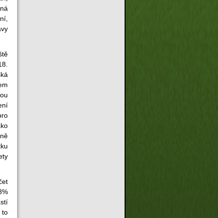
ená
ní,
avy
ště
18.
ská
kem
nou
ení
pro
ako
eně
tku
ety
čet
68%
stí
 to