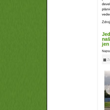
deve
plání
vede
Zdro
Jed
naš
jen
Napsa
Zv