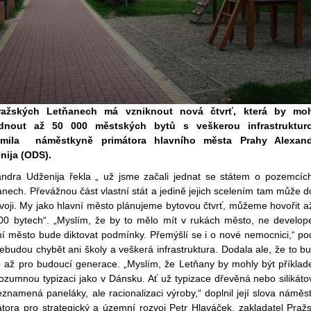
ažských Letňanech má vzniknout nová čtvrť, která by mo
dnout až 50 000 městských bytů s veškerou infrastruktur
ámila náměstkyně primátora hlavního města Prahy Alexand
nija (ODS).
andra Udženija řekla „ už jsme začali jednat se státem o pozemcíc
nech. Převážnou část vlastní stát a jedině jejich scelením tam může do
voji. My jako hlavní město plánujeme bytovou čtvrť, můžeme hovořit a
00 bytech“. „Myslím, že by to mělo mít v rukách město, ne develope
ní město bude diktovat podmínky. Přemýšlí se i o nové nemocnici,“ po
ebudou chybět ani školy a veškerá infrastruktura. Dodala ale, že to b
e až pro budoucí generace. „Myslím, že Letňany by mohly být příkla
ozumnou typizaci jako v Dánsku. Ať už typizace dřevěná nebo silikáto
znamená paneláky, ale racionalizaci výroby,“ doplnil její slova náměs
átora pro strategický a územní rozvoj Petr Hlaváček, zakladatel Praž