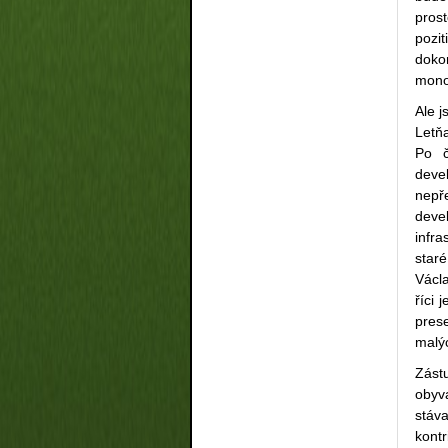
pros
pozi
doko
monor
Ale j
Letň
Po č
deve
nepř
deve
infra
staré
Václa
říci 
prese
malý
Zást
obyva
stáva
kont