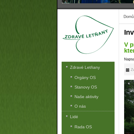
Domů
In
V p
kte
Napsa
Zdravé Letňany
Zv
Orgány OS
Stanovy OS
Naše aktivity
O nás
Lidé
Rada OS