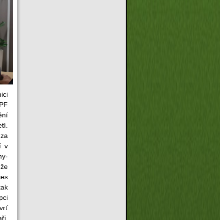
ici
PPF
ění
tí.
 za
í v
ny-
 že
ces
tak
pci
vrť
ři,