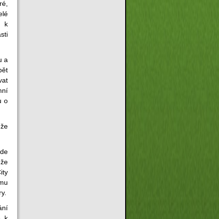
é,
elé
i k
sti
u a
pět
vat
mní
u o
 že
ude
 že
ity
 mu
ry.
ání
ě k