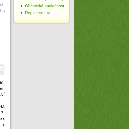
ých
Občanská společnost
l s
Registr smluv
dů,
amu
NÍ
HA
17.
las
 s