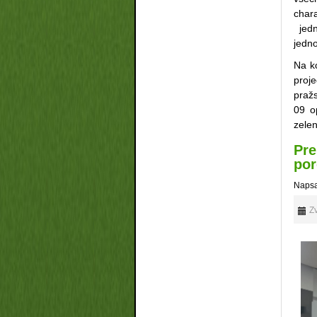
char
jedn
jedno
Na ko
proj
praž
09 o
zele
Pre
por
Napsa
Zv