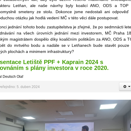
akteru Letňan, ale naše návrhy byly koalicí ANO, ODS a TOP
omyslně smeteny ze stolu. Dokonce jsme nedostali ani odpověď
duchou otázku jak hodlá vedení MČ v této věci dále postupovat.
nci jednání tohoto bodu zastupitelstva je zřejmé, že po sedmnácti let
ednávání na všech úrovních jednání mezi investorem, MČ Praha 1
ským magistrátem dospělo díky koaličním politikům za ANO, ODS a 
pět do mrtvého bodu a nadále se v Letňanech bude stavět pouze
ných plochách a minimem infrastruktury?
sentace Letiště PPF + Kaprain 2024 s
ovnáním s plány investora v roce 2020.
l Deutsch Olaf
eřejněno: 5. duben 2024