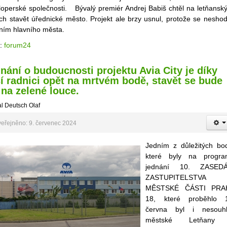
loperské společnosti. Bývalý premiér Andrej Babiš chtěl na letňansk
ch stavět úřednické město. Projekt ale brzy usnul, protože se neshod
ním hlavního města.
j:
forum24
nání o budoucnosti projektu Avia City je díky
í radnici opět na mrtvém bodě, stavět se bude
 na zelené louce.
l Deutsch Olaf
eřejněno: 9. červenec 2024
Jedním z důležitých bo
které byly na progr
jednání 10. ZASEDÁ
ZASTUPITELSTVA
MĚSTSKÉ ČÁSTI PRA
18, které proběhlo 
června byl i nesouh
městské Letňany