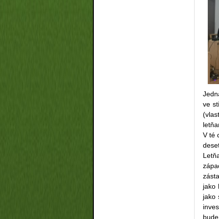
Jedna
ve st
(vla
letňa
V té 
dese
Letň
zápa
zásta
jako
jako 
inve
bude 