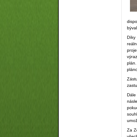
dispo
býval
Díky
reáln
proj
výra
plán.
pláno
Zást
zastu
Dále
násl
poku
souh
umož
Za Zd
všec