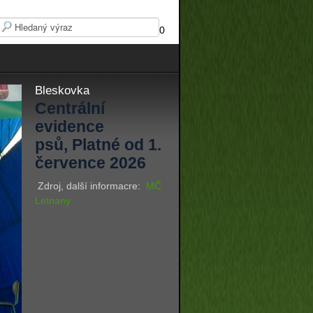
0
Bleskovka
Centrální
evidence
psů, Platné od 1.
července 2026
Zdroj, další informacre:
MČ
Letnany