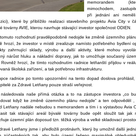
memorandem (kter
mimochodem, zastupit
při jednání ani neměl
zici), které by přiblížilo realizaci stavebního projektu Avia City v čá
é továrny AVIE, kterou navrhuje stávající investor společnost ODIEN.
 tomuto rozhodnutí pravděpodobně nedojde ke změně územního plán
ě hrozí, že investor v místě zrealizuje namísto potřebného bydlení o
ekty zahrnující sklady, výrobu a další aktivity, které mohou vyvolá
zný nárůst hluku a nákladní dopravy, jak to umožňuje současný úze
 Rovněž hrozí, že tímto rozhodnutím radnice letňanští přijdou v reál
vaná školská zařízení, a tak potřebnou infrastrukturu.
upce radnice po tomto upozornění na tento dopad doslova prohlásil,
pitelé za Zdravé Letňany pouze straší veřejnost.
 následovala naše přímá otázka a to na zástupce investora „co b
edovat když ke změně územního plánu nedojde“ a ten odpověděl ,
d Letňany nadále nebudou s memorandem a tím i s výstavbou Avia C
lasit tak stávající areál bývalé továrny bude opět sloužit tak jak
ňuje územní plán doposud tzn. těžká výroba a velké skladovací prosto
ravé Letňany jsme i předložili protinávrh, který by umožnil další jedn
h zúčastněných tak, aby bylo území řešeno maximálně ohledupln