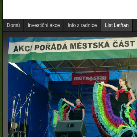
Domů
Investiční akce
Info z radnice
List Letňan