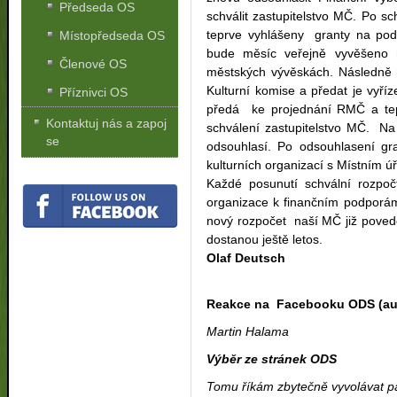
Předseda OS
schválit zastupitelstvo MČ. Po 
teprve vyhlášeny granty na podp
Místopředseda OS
bude měsíc veřejně vyvěšeno 
Členové OS
městských vývěskách. Následně m
Kulturní komise a předat je vyří
Příznivci OS
předá ke projednání RMČ a tep
Kontaktuj nás a zapoj
schválení zastupitelstvo MČ. Na
se
odsouhlasí. Po odsouhlasení gr
kulturních organizací s Místním 
Každé posunutí schvální rozpoč
organizace k finančním podporám
nový rozpočet naší MČ již poved
dostanou ještě letos.
Olaf Deutsch
Reakce na Facebooku ODS (aut
Martin Halama
Výběr ze stránek ODS
Tomu říkám zbytečně vyvolávat p