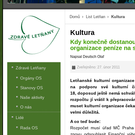
Domů
List Letňan
Kultura
Kultura
Kdy konečně dostanou 
organizace peníze na 
Napsal Deutsch Olaf
Zveřejněno: 27. únor 2011
Zdravé Letňany
Orgány OS
Letňanské kulturní organizace
na podporu své kulturní č
Stanovy OS
18, doposud ještě nemá schvále
Naše aktivity
rozpočtu jí vrátil k přepracov
muset kulturní organizace čekat
O nás
velmi důležitá.
Lidé
A co teď bude:
Rada OS
Rozpočet musí úřad MČ Praha 
znovu odsouhlasit Finanční vý