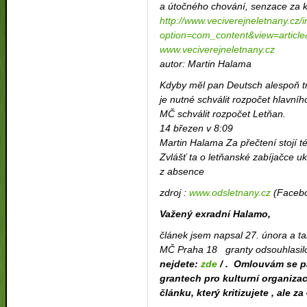
a útočného chování, senzace za k
http://www.veciverejneletnany.cz/
option=com_content&view=articl
www.veciverejneletnany.cz
autor: Martin Halama
Kdyby měl pan Deutsch alespoň tro
je nutné schválit rozpočet hlavní
MČ schválit rozpočet Letňan.
14 březen v 8:09
Martin Halama Za přečtení stojí t
Zvlášť ta o letňanské zabíjačce u
z absence
zdroj :
www.odsletnany.cz
(Faceb
Važený exradní Halamo,
článek jsem napsal 27. února a ta
MČ Praha 18
granty odsouhlasil
nejdete:
zde
/ . Omlouvám se p
grantech pro kulturní organizac
článku, který kritizujete , ale z