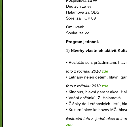
Pospíšilová za vv
Deutsch za vv
Halamová za ODS
Šorel za TOP 09
Omluveni:
Soukal za vv
Program jednání:
1)
Návrhy vlastních aktivit Kul
• Rozlučte se s prázdninami, hlav
foto z ročníku 2010
zde
• Letňany nejen dětem, hlavní ga
foto z ročníku 2010
zde
• Kinobus, hlavní garant akce: H
• Vítání občánků, Z: Halamová
• Články do Letňanských listů, hl
• Kulturní akce knihovny MČ, hlav
ilustrační foto z jedné akce knih
zde