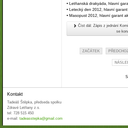
• Letňanská drakyáda, hlavní gara
• Letecký den 2012, hlavní garant
• Masopust 2012, hlavní garant ak
Číst dál: Zápis z jednání Komi
se kon
ZAČÁTEK
PŘEDCHOZ
NÁSLED
S
Kontakt
Tadeáš Štěpka, předseda spolku
Zdravé Letňany z.s.
tel: 728 515 450
e-mail:
tadeasstepka@gmail.com