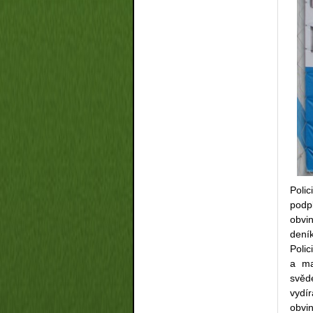
Poli
podpl
obvi
deník
Polic
a ma
svěd
vydí
obvi