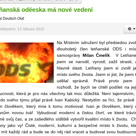
ňanská odéeska má nové vedení
l Deutsch Olaf
eřejněno: 13. březen 2015
Na Místním sdružení byl předsedou zvo
dlouholetý člen letňanské ODS i mís
samosprávy
Milan Čmelík
. V Letňan
jsem se narodil, vyrostl, zažil strasti, 
hlavně slasti. Letňany jsem si zvolil j
místo svého života. Jsem si jist, že jsem 
udělal správně. Právě proto jsem
rozhodl, že bych se chtěl podílet na jej
ucnosti, která je pro nás všechny tak moc důležitá. Není tajemstvím,
do svého týmu přijal právě Ivan Kabický. Nestydím se říci, že právě
on člověkem, který mne k tomu motivoval. Ivan je člověkem, který 
anům novou tvář. Vybudoval moderní a čistou čtvrť, ve které tráv
tně svůj čas, a ze zašedlého sídliště vytvořil kvalitní místo k životu. Ch
any jako vy! Čisté, moderní, kulturní a bezpečné místo k životu, kt
 mít každý rád a bude se do něj rád vracet a budovat svou budoucno