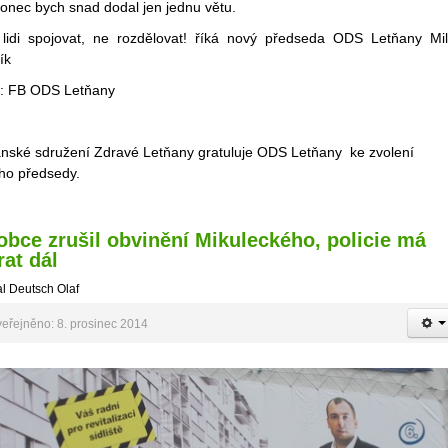
onec bych snad dodal jen jednu větu.
 lidi spojovat, ne rozdělovat! říká nový předseda ODS Letňany Mi
ík
j: FB ODS Letňany
nské sdružení Zdravé Letňany gratuluje ODS Letňany ke zvolení
ho předsedy.
obce zrušil obvinění Mikuleckého, policie má
rat dál
l Deutsch Olaf
eřejněno: 8. prosinec 2014