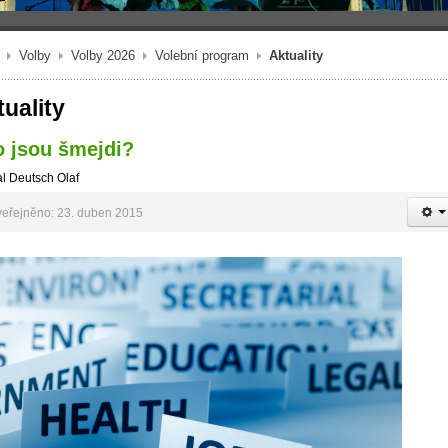
Volby
Volby 2026
Volební program
Aktuality
uality
 jsou šmejdi?
l Deutsch Olaf
eřejněno: 23. duben 2015