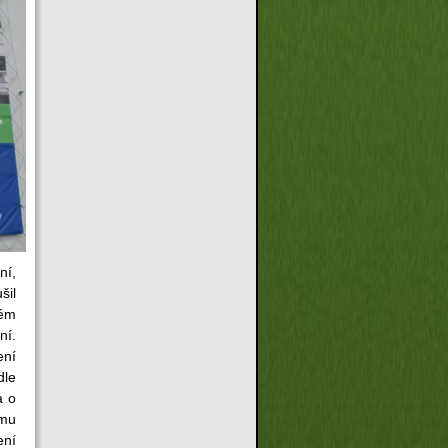
ní,
šil
rém
ní.
ení
dle
a o
ému
ení