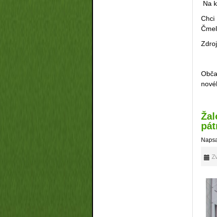
Na k
Chci
Čmel
Zdro
Obča
nové
Žal
pát
Napsa
Zv