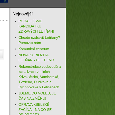
Nejnovější
PODALI JSME
KANDIDÁTKU
ZDRAVÝCH LETŇAN!
Chcete uzdravit Letňany?
Pomozte nám.
Komunitní centrum
NOVÁ KURIOZITA
LETŇAN - ULICE R-O
Rekonstrukce vodovodů a
kanalizace v ulicích
Křivoklátská, Vamberská,
Tvrdého, Dudkova a
Rychnovská v Letňanech.
JDEME DO VOLEB, JE
ČAS NA ZMĚNU!
OPRAVA KBELSKÉ
ZAČÍNÁ - NA CO SE
PŘIPRAVIT?