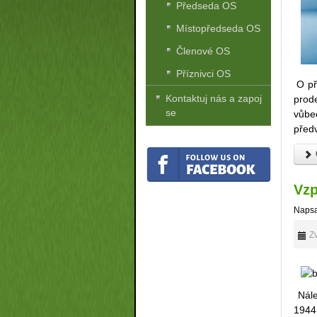
Předseda OS
Místopředseda OS
Členové OS
Příznivci OS
O př
Kontaktuj nás a zapoj
prod
se
vůbe
před
Vzp
Napsa
Zv
Nále
1944