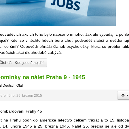
edváděcích akcích toho bylo napsáno mnoho. Jak ale vypadají z pohl
ejců? Kde se v těchto lidech bere chuť podvádět slabší a uvědomují
c, co činí? Odpovědi přináší článek psycholožky, která se problemati
váděcích akcí dlouhodobě zabývá.
Číst dál: Kdo jsou šmejdi?
omínky na nálet Praha 9 - 1945
l Deutsch Olaf
eřejněno: 29. březen 2015
t na Prahu podniklo americké letectvo celkem třikrát a to 15. listop
, 14. února 1945 a 25. března 1945. Nálet 25. března se ale od d