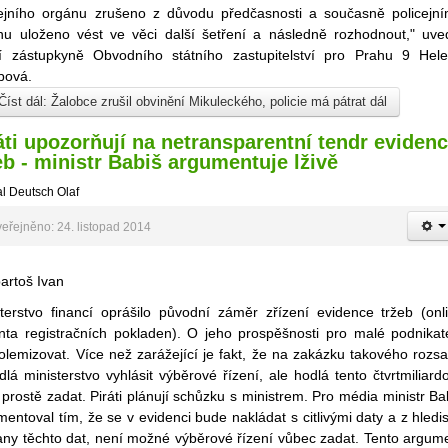
cejního orgánu zrušeno z důvodu předčasnosti a současně policejn
nu uloženo vést ve věci další šetření a následně rozhodnout," uve
ní zástupkyně Obvodního státního zastupitelství pro Prahu 9 Hel
pová.
íst dál: Žalobce zrušil obvinění Mikuleckého, policie má pátrat dál
áti upozorňují na netransparentní tendr eviden
eb - ministr Babiš argumentuje lživě
l Deutsch Olaf
eřejněno: 24. listopad 2014
sterstvo financí oprášilo původní záměr zřízení evidence tržeb (onl
anta registračních pokladen). O jeho prospěšnosti pro malé podnikat
olemizovat. Více než zarážející je fakt, že na zakázku takového rozs
lá ministerstvo vyhlásit výběrové řízení, ale hodlá tento čtvrtmiliard
 prostě zadat. Piráti plánují schůzku s ministrem. Pro média ministr Ba
entoval tím, že se v evidenci bude nakládat s citlivými daty a z hledi
any těchto dat, není možné výběrové řízení vůbec zadat. Tento argum