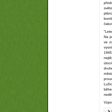
před
svět
plán
bomb
čakov
"Let
Na po
ve z
vyso
1945.
nejtě
útoc
druhé
měst
prou
Luži
běhe
neděl
Vzpo