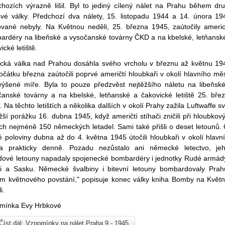
chozích výrazně lišil. Byl to jediný cílený nálet na Prahu během dr
ové války. Předchozí dva nálety, 15. listopadu 1944 a 14. února 19
ované nebyly. Na Květnou neděli, 25. března 1945, zaútočily ameri
ardéry na libeňské a vysočanské továrny ČKD a na kbelské, letňansk
ické letiště.
ecká válka nad Prahou dosáhla svého vrcholu v březnu až květnu 19
čátku března zaútočili poprvé američtí hloubkaři v okolí hlavního mě
výšené míře. Byla to pouze předzvěst nejtěžšího náletu na libeňsk
čanské továrny a na kbelské, letňanské a čakovické letiště 25. bře
 Na těchto letištích a několika dalších v okolí Prahy zažila Luftwaffe s
žší porážku 16. dubna 1945, když američtí stíhači zničili při hloubkov
ích nejméně 150 německých letadel. Sami také přišli o deset letounů.
 poloviny dubna až do 4. května 1945 útočili hloubkaři v okolí hlavn
a prakticky denně. Pozadu nezůstalo ani německé letectvo, je
dové letouny napadaly spojenecké bombardéry i jednotky Rudé armád
ci a Sasku. Německé švalbiny i bitevní letouny bombardovaly Prah
m květnového povstání," popisuje konec války kniha Bomby na Květ
i.
mínka Evy Hrbkové
Číst dál: Vzpomínky na nálet Praha 9 - 1945