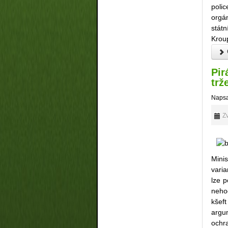
poli
orgá
stát
Krou
Č
Pir
trž
Napsa
Zv
Mini
vari
lze p
nehod
kšeft
argum
ochr