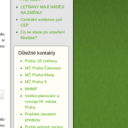
LETŇANY MAJÍ NADĚJI
NA ZMĚNU!
Centrální evidence psů
CEP
Co se stane po uzavření
edu
Kbelské?
 si
kou
Důležité kontakty
Praha 18 Letňany
MČ Praha Čakovice
MČ Praha Kbely
MČ Praha 9
MHMP
Institut plánování a
rozvoje Hl. města
Prahy
Pražské stavební
adu
předpisy
vou
Portál veřejné správy