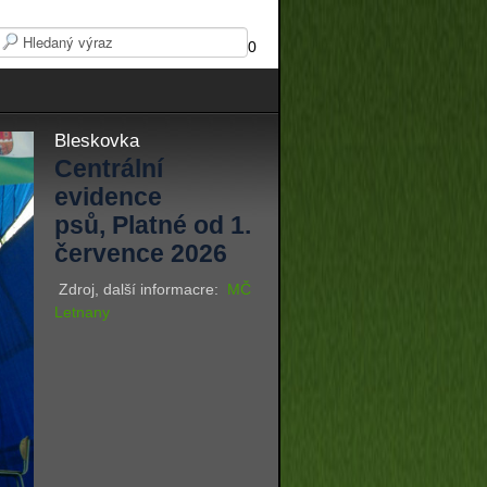
0
Bleskovka
Centrální
evidence
psů, Platné od 1.
července 2026
Zdroj, další informacre:
MČ
Letnany