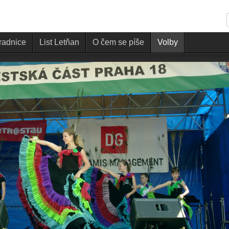
 radnice
List Letňan
O čem se píše
Volby