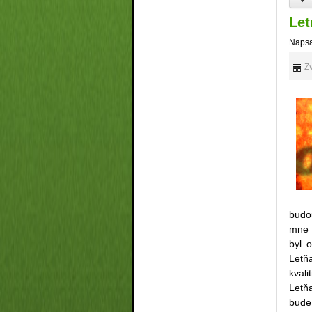
Let
Napsa
Zv
budo
mne 
byl 
Letň
kvali
Letň
bude