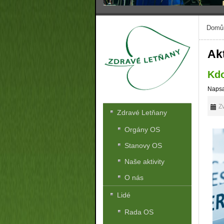
Domů
Akt
Kdo
Napsa
Zv
Zdravé Letňany
Orgány OS
Stanovy OS
Naše aktivity
O nás
Lidé
Rada OS