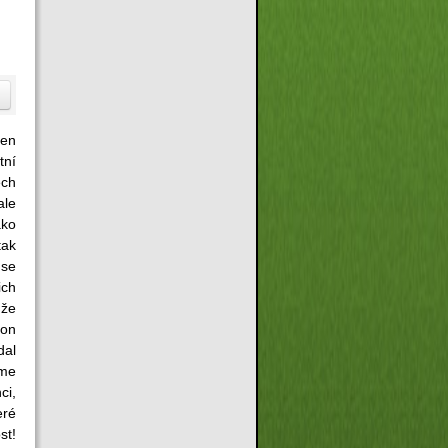
len
tní
ech
ale
ako
tak
 se
ich
 že
 on
dal
íme
ci,
eré
st!