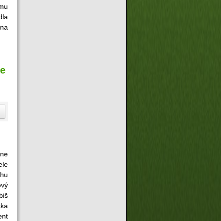
ímu
dla
ena
ce
ine
ele
ahu
ový
biš
ska
ent