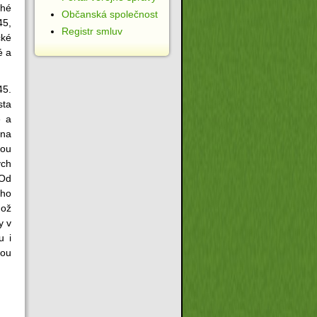
uhé
Občanská společnost
45,
Registr smluv
cké
é a
45.
sta
é a
zna
vou
ých
 Od
ího
hož
y v
u i
nou