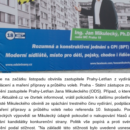
cie na začátku listopadu obvinila zastupitele Prahy-Letňan z vydírá
ácení a maření přípravy a průběhu voleb. Praha - Státní zástupce zru
nění zastupitele Prahy-Letňan Jana Mikuleckého (ODS). Případ, o kte
 Aktuálně.cz ve čtvrtek informoval, vrátil policistům k dalšímu prošetře
isté Mikuleckého obvinili ze spáchání trestného činu vydírání, podplác
ření přípravy a průběhu voleb nebo referenda 10. listopadu. Po
eckých výpovědí se Mikulecký údajně pokoušel o nakupování hlasů 
rání kandidátky konkurenční strany. Politik vše popírá a proti sv
nění podal stížnost. "Na základě této stížnosti bylo uvedené usnes