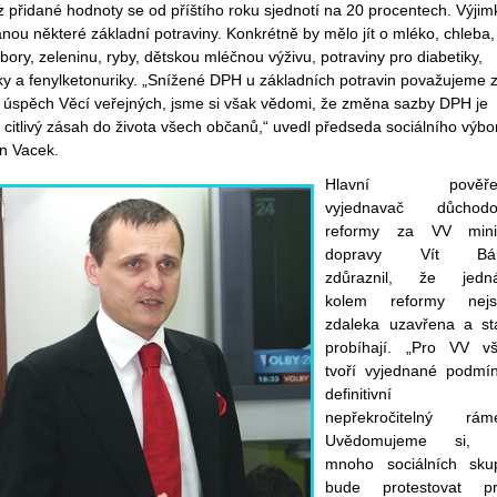
 přidané hodnoty se od příštího roku sjednotí na 20 procentech. Výjim
nou některé základní potraviny. Konkrétně by mělo jít o mléko, chleba,
ory, zeleninu, ryby, dětskou mléčnou výživu, potraviny pro diabetiky,
ky a fenylketonuriky. „Snížené DPH u základních potravin považujeme 
ý úspěch Věcí veřejných, jsme si však vědomi, že změna sazby DPH je
 citlivý zásah do života všech občanů,“ uvedl předseda sociálního výbo
in Vacek.
Hlavní pověře
vyjednavač důchodo
reformy za VV mini
dopravy Vít Bár
zdůraznil, že jedn
kolem reformy nejs
zdaleka uzavřena a st
probíhají. „Pro VV v
tvoří vyjednané podmí
definitivní
nepřekročitelný rám
Uvědomujeme si, 
mnoho sociálních sku
bude protestovat pr