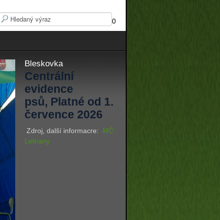
0
Bleskovka
Centrální
evidence
psů, Platné od 1.
července 2026
Zdroj, další informacre:
MČ
Letnany