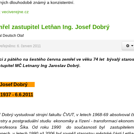
jných dlouhodobě známý a konzistentní.
:
veciverejne.cz
řel zastupitel Letňan Ing. Josef Dobrý
l Deutsch Olaf
eřejněno: 6. červen 2011
ci z pátého na šestého června zemřel ve věku 74 let bývalý staro
stupitel MČ Letnany Ing Jaroslav Dobrý.
. Josef Dobrý
. 1937 - 6.6.2011
 Dobrý vystudoval strojní fakultu ČVUT, v letech 1968-69 absolvoval čt
stry a postgraduální studiu ekonomiky a řízení - transformaci ekonom
profesora Šíka. Od roku 1990 do současnosti byl zastupitele
nech, v letech 1990 až 2006 byl rovněž starostou městské části Letňa