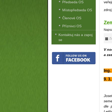
Předseda OS
veře
zdroj
Místopředseda OS
Členové OS
Zem
Příznivci OS
Napsa
Kontaktuj nás a zapoj
Zv
se
V no
a za
Ing
9. 3
Josef
seme
dle 
Letňa