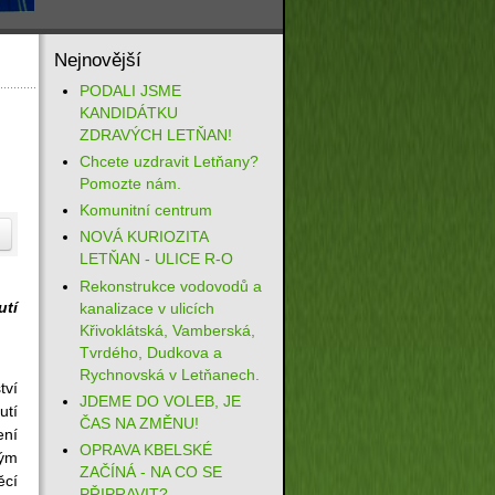
Nejnovější
PODALI JSME
KANDIDÁTKU
ZDRAVÝCH LETŇAN!
Chcete uzdravit Letňany?
Pomozte nám.
Komunitní centrum
NOVÁ KURIOZITA
LETŇAN - ULICE R-O
Rekonstrukce vodovodů a
utí
kanalizace v ulicích
Křivoklátská, Vamberská,
Tvrdého, Dudkova a
Rychnovská v Letňanech.
ví
JDEME DO VOLEB, JE
utí
ČAS NA ZMĚNU!
ení
OPRAVA KBELSKÉ
kým
ZAČÍNÁ - NA CO SE
ěcí
PŘIPRAVIT?