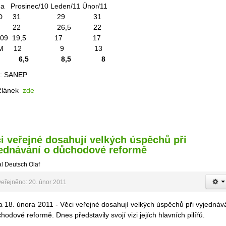
na Prosinec/10 Leden/11 Únor/11
SSD 31 29 31
DS 22 26,5 22
P 09 19,5 17 17
SČM 12 9 13
V 6,5 8,5 8
j: SANEP
 článek
zde
i veřejné dosahují velkých úspěchů při
ednávání o důchodové reformě
l Deutsch Olaf
eřejněno: 20. únor 2011
 18. února 2011 - Věci veřejné dosahují velkých úspěchů při vyjednáv
hodové reformě. Dnes představily svojí vizi jejích hlavních pilířů.