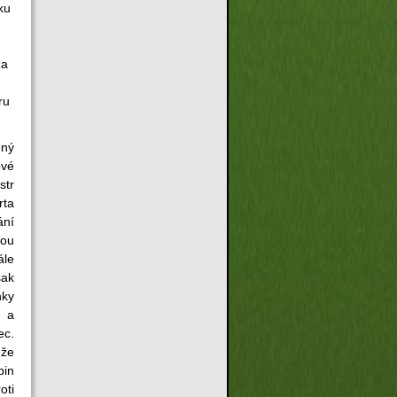
ku
za
ru
ný
vé
str
ta
ání
ou
ále
šak
nky
 a
ec.
že
pin
oti