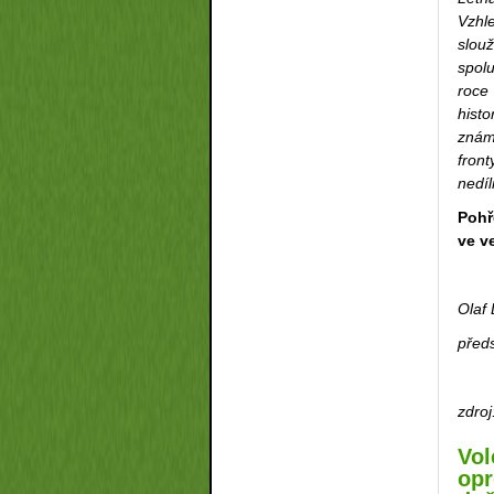
Vzhl
slou
spol
roce
hist
znám
fron
nedíl
Pohř
ve v
Olaf
před
zdroj
Vol
opr