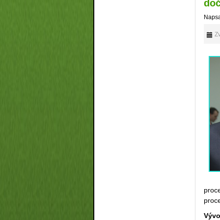
do
Napsa
Zv
proce
proce
Vývo