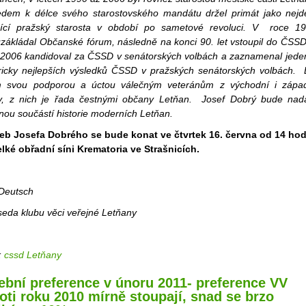
edem k délce svého starostovského mandátu držel primát jako nejd
žící pražský starosta v období po sametové revoluci. V roce 1
uzákládal Občanské fórum, následně na konci 90. let vstoupil do ČSSD
 2006 kandidoval za ČSSD v senátorských volbách a zaznamenal jede
oricky nejlepších výsledků ČSSD v pražských senátorských volbách. 
 svou podporou a úctou válečným veteránům z východní i zápa
ty, z nich je řada čestnými občany Letňan.
Josef Dobrý bude nad
nou součástí historie moderních Letňan.
eb Josefa Dobrého se bude konat ve čtvrtek 16. června od 14 hod
elké obřadní síni Krematoria ve Strašnicích.
 Deutsch
seda klubu věci veřejné Letňany
:
cssd Letňany
ební preference v únoru 2011- preference VV
oti roku 2010 mírně stoupají, snad se brzo