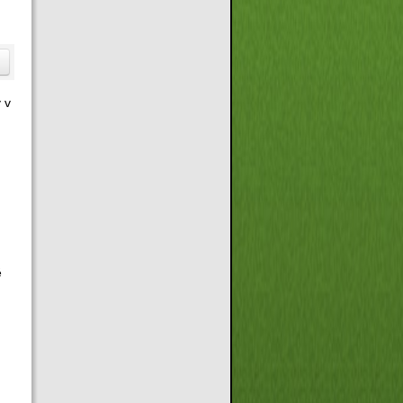
 v
ů
ě