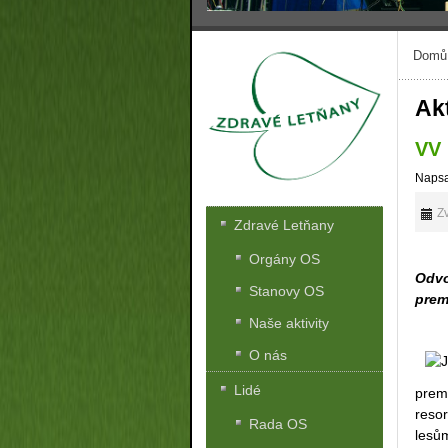
Domů
Akt
VV 
Napsa
Zv
Zdravé Letňany
Orgány OS
Odvo
Stanovy OS
prem
Naše aktivity
O nás
Lidé
prem
reso
Rada OS
lesů