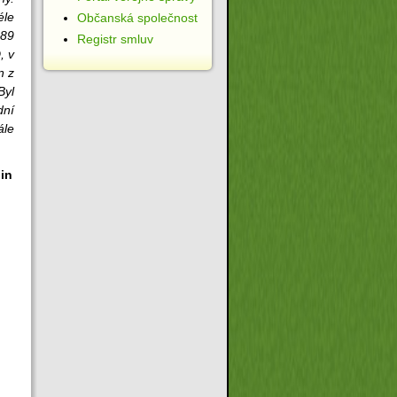
éle
Občanská společnost
989
Registr smluv
, v
n z
Byl
dní
ále
in