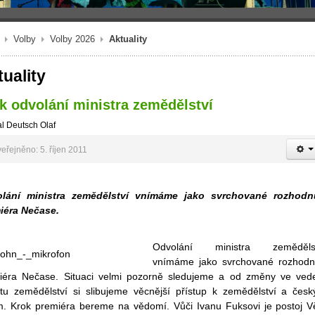
Volby
Volby 2026
Aktuality
uality
k odvolání ministra zemědělství
l Deutsch Olaf
eřejněno: 5. říjen 2011
lání ministra zemědělství vnímáme jako svrchované rozhodn
iéra Nečase.
Odvolání ministra zemědělst
vnímáme jako svrchované rozhodn
iéra Nečase. Situaci velmi pozorně sledujeme a od změny ve ved
rtu zemědělství si slibujeme věcnější přístup k zemědělství a čes
m. Krok premiéra bereme na vědomí. Vůči Ivanu Fuksovi je postoj V