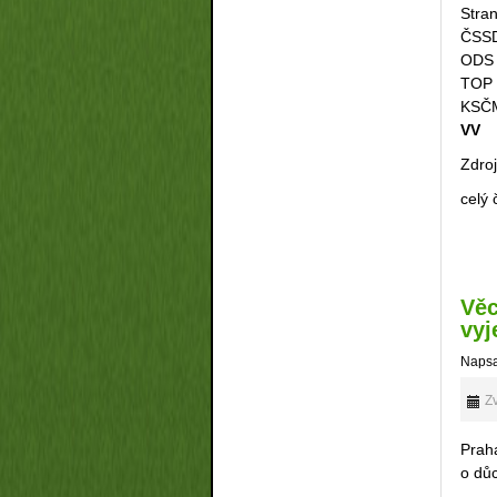
Stra
Č
O
TO
K
V
Zdro
celý
Věc
vyj
Napsa
Zv
Praha
o důc