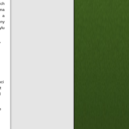
ch
na
 a
eny
ylu
y
ci
t
l
e