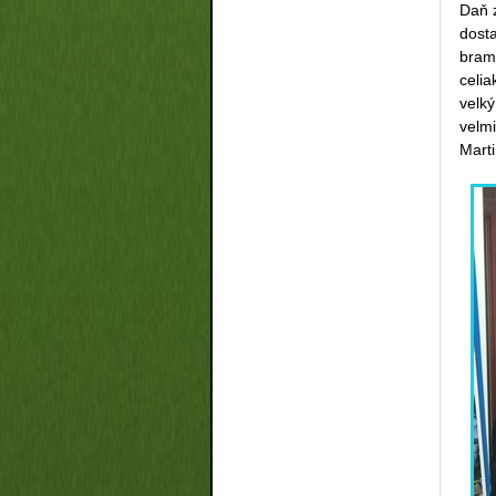
Daň z
dosta
bramb
celia
velk
velmi
Mart