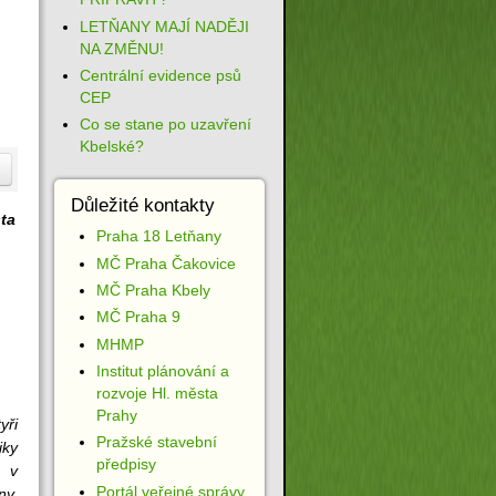
LETŇANY MAJÍ NADĚJI
NA ZMĚNU!
Centrální evidence psů
CEP
Co se stane po uzavření
Kbelské?
Důležité kontakty
sta
Praha 18 Letňany
MČ Praha Čakovice
MČ Praha Kbely
MČ Praha 9
MHMP
Institut plánování a
rozvoje Hl. města
Prahy
yři
Pražské stavební
iky
předpisy
m v
Portál veřejné správy
ny.