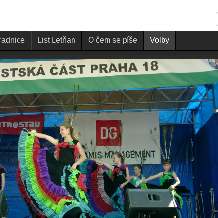
 radnice
List Letňan
O čem se píše
Volby