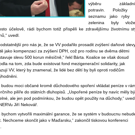
výběru základní
potravin. Položky 
seznamu jako ryby
zelenina byly vlož
osto účelově, rádi bychom totiž přispěli ke zdravějšímu životnímu st
ů,“ uvedl.
odstatnější pro nás je, že se VV podařilo prosadit zvýšení daňové slev
ítě jako kompenzaci za zvýšení DPH, což pro rodinu se dvěma dětmi
tavuje slevu 500 korun měsíčně,“ řekl Bárta. Koalice se však dosud
dla na tom, zda bude existovat fond mezigenerační solidarity, jak
zují VV, který by znamenal, že lidé bez dětí by byli oproti rodičům
ýhodněni.
 budou moci občané kromě důchodového spoření vkládat peníze v rám
čního pilíře do státních dluhopisů. „Uspořené peníze by navíc měly bý
elné, ale jen pod podmínkou, že budou opět použity na důchody,“ uved
 NERVu Jiří Nekovář.
i bychom vytvořili maximální garance, že se systém v budoucnu nebud
. Nechceme skončit jako v Maďarsku,“ zakončil tiskovou konferenci
.