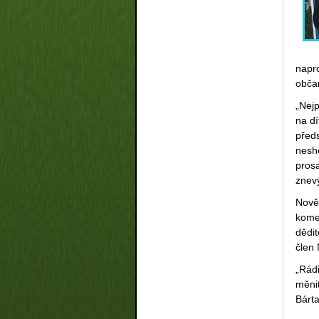
napr
občan
„Nejp
na d
předs
nesho
prosa
znev
Nově
komer
dědit
člen
„Rád
měnit
Bárta