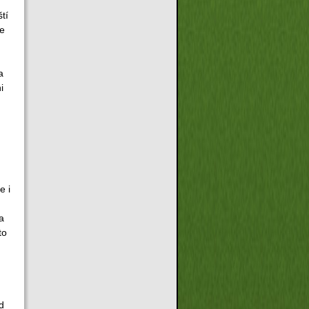
tí
ve
a
i
e i
a
to
d