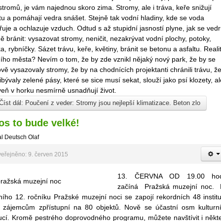
stromů, je vám najednou skoro zima. Stromy, ale i tráva, keře snižují
tu a pomáhají vedra snášet. Stejně tak vodní hladiny, kde se voda
uje a ochlazuje vzduch. Odtud s až stupidní jasností plyne, jak se ved
ě bránit: vysazovat stromy, neničit, nezakrývat vodní plochy, potoky,
ka, rybníčky. Sázet trávu, keře, květiny, bránit se betonu a asfaltu. Reali
ího města? Nevím o tom, že by zde vznikl nějaký nový park, že by se
ě vysazovaly stromy, že by na chodnících projektanti chránili trávu, ž
ibývaly zelené pásy, které se sice musí sekat, slouží jako psí klozety, a
veň v horku nesmírně usnadňují život.
Číst dál: Poučení z veder: Stromy jsou nejlepší klimatizace. Beton zlo
os to bude velké!
l Deutsch Olaf
eřejněno: 9. červen 2015
13. ČERVNA OD 19.00 hod
začíná Pražská muzejní noc.
ního 12. ročníku Pražské muzejní noci se zapojí rekordních 48 institu
é zájemcům zpřístupní na 80 objektů. Nově se účastní osm kulturn
itucí. Kromě pestrého doprovodného programu, můžete navštívit i někt