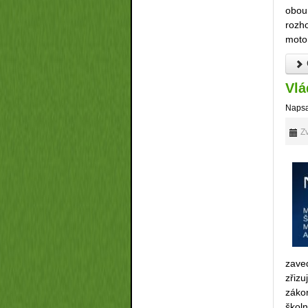
obou
rozh
moto
Vlá
Napsa
Zv
zave
zřiz
záko
škol