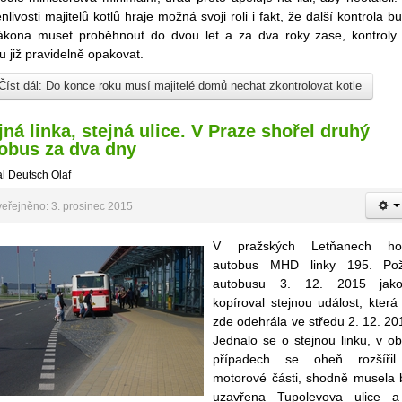
nlivosti majitelů kotlů hraje možná svoji roli i fakt, že další kontrola b
ákona muset proběhnout do dvou let a za dva roky zase, kontroly
 již pravidelně opakovat.
Číst dál: Do konce roku musí majitelé domů nechat zkontrolovat kotle
jná linka, stejná ulice. V Praze shořel druhý
obus za dva dny
l Deutsch Olaf
eřejněno: 3. prosinec 2015
V pražských Letňanech hoř
autobus MHD linky 195. Po
autobusu 3. 12. 2015 jako
kopíroval stejnou událost, která
zde odehrála ve středu 2. 12. 20
Jednalo se o stejnou linku, v o
případech se oheň rozšíři
motorové části, shodně musela 
uzavřena Tupolevova ulice 