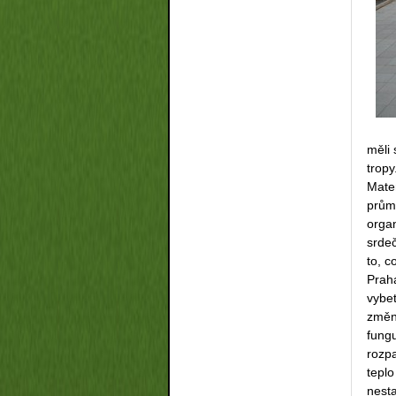
měli 
tropy
Matem
prům
organ
srdeč
to, c
Praha
vybe
změni
fungu
rozpa
teplo
nest