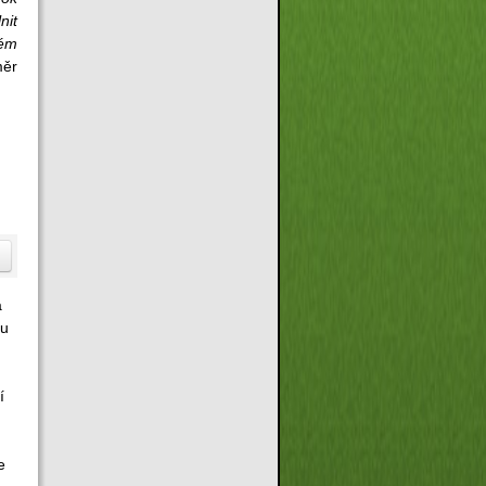
nit
kém
měr
.
a
nu
í
e