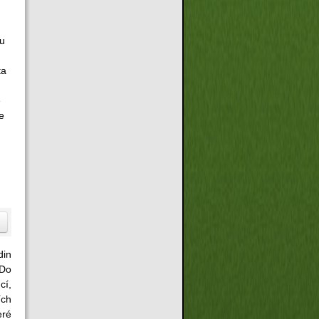
ru
ta
e
le
in
 Do
cí,
ích
eré