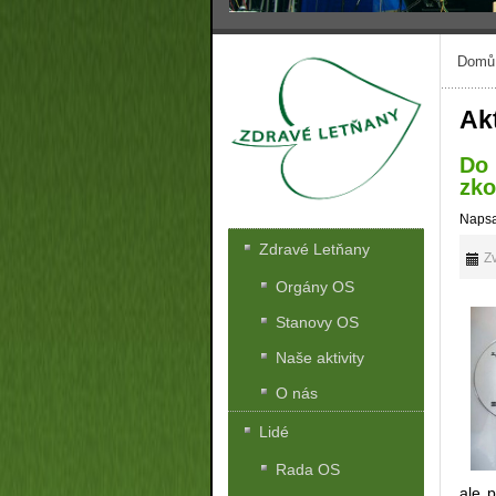
Domů
Akt
Do 
zko
Napsa
Zdravé Letňany
Zv
Orgány OS
Stanovy OS
Naše aktivity
O nás
Lidé
Rada OS
ale p