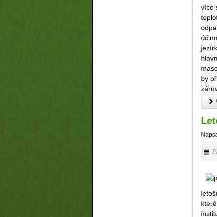
více 
teplo
odpař
účinn
jezír
hlavn
masov
by př
záro
Let
Napsa
Zv
letoš
kter
inst