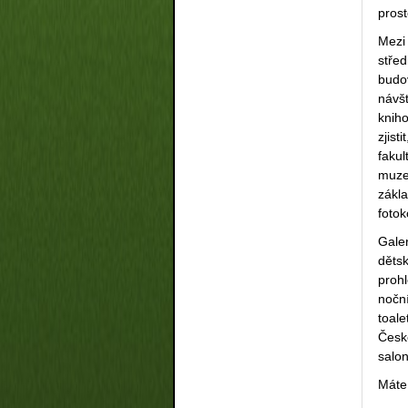
prost
Mezi
stře
budo
návš
knih
zjist
faku
muze
zákl
fotok
Galer
dětsk
proh
nočn
toale
Česk
salo
Máte 