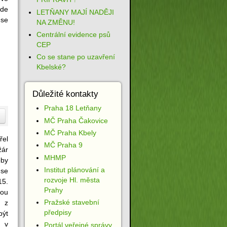
ude
LETŇANY MAJÍ NADĚJI
 se
NA ZMĚNU!
Centrální evidence psů
CEP
Co se stane po uzavření
Kbelské?
Důležité kontakty
Praha 18 Letňany
MČ Praha Čakovice
MČ Praha Kbely
el
MČ Praha 9
žár
MHMP
by
Institut plánování a
 se
rozvoje Hl. města
15.
Prahy
bou
Pražské stavební
l z
předpisy
být
a v
Portál veřejné správy