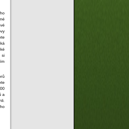
ího
tné
své
ovy
ete
ská
cké
 si
ním
orů
ete
700
ů a
li.
ího