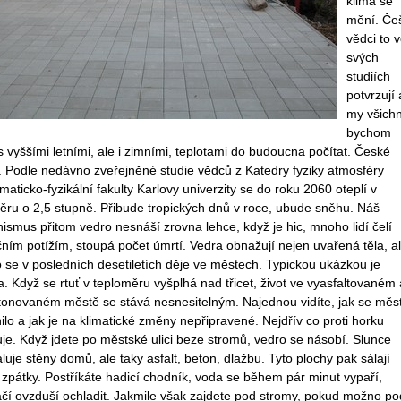
klima se
mění. Češ
vědci to 
svých
studiích
potvrzují 
my všichn
bychom
s vyššími letními, ale i zimními, teplotami do budoucna počítat. České
. Podle nedávno zveřejněné studie vědců z Katedry fyziky atmosféry
aticko-fyzikální fakulty Karlovy univerzity se do roku 2060 oteplí v
ěru o 2,5 stupně. Přibude tropických dnů v roce, ubude sněhu. Náš
ismus přitom vedro nesnáší zrovna lehce, když je hic, mnoho lidí čelí
ním potížím, stoupá počet úmrtí. Vedra obnažují nejen uvařená těla, al
o se v posledních desetiletích děje ve městech. Typickou ukázkou je
. Když se rtuť v teploměru vyšplhá nad třicet, život ve vyasfaltovaném 
tonovaném městě se stává nesnesitelným. Najednou vidíte, jak se měs
lo a jak je na klimatické změny nepřipravené. Nejdřív co proti horku
je. Když jdete po městské ulici beze stromů, vedro se násobí. Slunce
luje stěny domů, ale taky asfalt, beton, dlažbu. Tyto plochy pak sálají
 zpátky. Postříkáte hadicí chodník, voda se během pár minut vypaří,
ačí ovzduší ochladit. Jakmile však zajdete pod stromy, pokud možno po