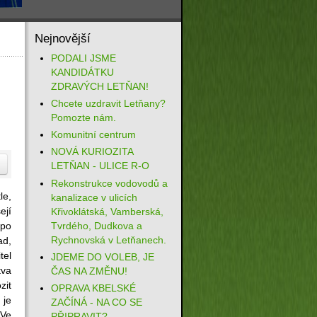
Nejnovější
PODALI JSME
KANDIDÁTKU
ZDRAVÝCH LETŇAN!
Chcete uzdravit Letňany?
Pomozte nám.
Komunitní centrum
NOVÁ KURIOZITA
LETŇAN - ULICE R-O
Rekonstrukce vodovodů a
le,
kanalizace v ulicích
ejí
Křivoklátská, Vamberská,
Tvrdého, Dudkova a
 po
Rychnovská v Letňanech.
ad,
tel
JDEME DO VOLEB, JE
tva
ČAS NA ZMĚNU!
it
OPRAVA KBELSKÉ
 je
ZAČÍNÁ - NA CO SE
 Ve
PŘIPRAVIT?