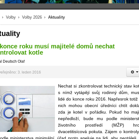
Volby
Volby 2026
Aktuality
uality
konce roku musí majitelé domů nechat
ntrolovat kotle
l Deutsch Olaf
eřejněno: 3. leden 2016
Nechat si zkontrolovat technický stav kot
s nímž vytápějí svůj rodinný dům, mus
lidé do konce roku 2016. Napřesrok totiž
nich mohou obecní úředníci chtít dokl
zda je kotel v pořádku. Pokud ho maji
nepředloží, bude mu podle ministers
životního prostředí (MŽP) hroz
dvacetitisícová pokuta. Zájem o kontroly
odle ministerstva minimální, úřad proto apeluje na lidi, aby neotáleli.