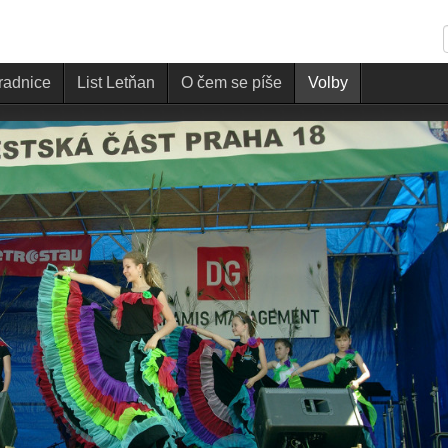
 radnice
List Letňan
O čem se píše
Volby