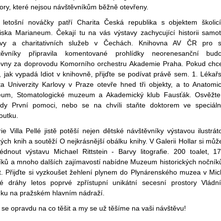
ory, které nejsou návštěvníkům běžně otevřeny.
 letošní nováčky patří Charita Česká republika s objektem školic
diska Marianeum. Čekají tu na vás výstavy zachycující historii samo
vy a charitativních služeb v Čechách. Knihovna AV ČR pro 
těvníky připravila komentované prohlídky neorenesanční bud
ovny za doprovodu Komorního orchestru Akademie Praha. Pokud chc
it, jak vypadá Idiot v knihovně, přijďte se podívat právě sem. 1. Lékař
lta Univerzity Karlovy v Praze otevře hned tři objekty, a to Anatomi
um, Stomatologické muzeum a Akademický klub Fausťák. Osvěžte
ady První pomoci, nebo se na chvíli staňte doktorem ve speciál
outku.
ie Villa Pellé jistě potěší nejen dětské návštěvníky výstavou ilustrát
ých knih a soutěží O nejkrásnější obálku knihy. V Galerii Hollar si můž
lédnout výstavu Michael Rittstein - Barvy litografie. 200 toalet, 1
íků a mnoho dalších zajímavostí nabídne Muzeum historických nočník
t. Přijďte si vyzkoušet žehlení plynem do Plynárenského muzea v Mich
é dráhy letos poprvé zpřístupní unikátní secesní prostory Vládn
nku na pražském hlavním nádraží.
se opravdu na co těšit a my se už těšíme na vaši návštěvu!