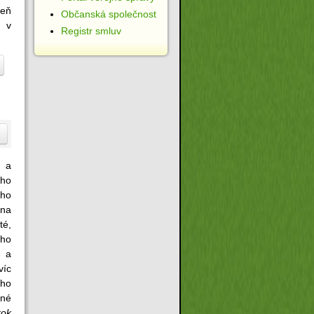
heň
Občanská společnost
o v
Registr smluv
 a
ého
ého
 na
té,
ího
u a
víc
ého
nné
rok