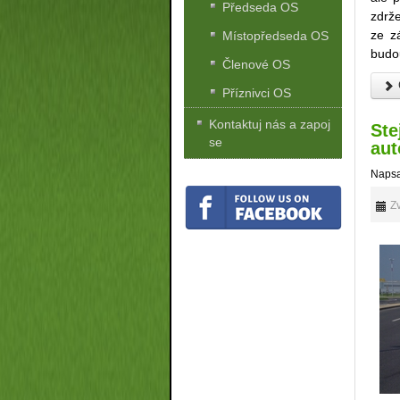
Předseda OS
zdrže
ze z
Místopředseda OS
budou
Členové OS
Příznivci OS
Kontaktuj nás a zapoj
Ste
se
aut
Napsa
Zv