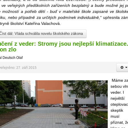
 ve veřejných předškolních zařízeních bezplatný a bude možné jej pl
e možností a potřeb dětí - buď v mateřské škole zapsané ve škols
říku, nebo případně za určitých podmínek individuálně,“
upřesnila zá
tryně školství Kateřina Valachová.
Číst dál: Vláda schválila novelu školského zákona
čení z veder: Stromy jsou nejlepší klimatizace
on zlo
l Deutsch Olaf
eřejněno: 27. září 2015
Máme z
sebou vl
veder. I
největší
oteplovac
skeptik
musí
přiznat, ž