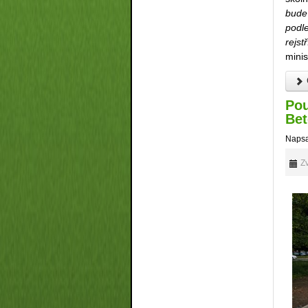
bude
podl
rejst
minis
Pou
Bet
Napsa
Zv