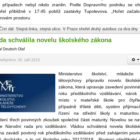
 případech nebyl nikdo zraněn. Podle Dopravního podniku se o
ořel přibližně v 17:45 poblíž zastávky Tupolevova. „Hořet začal
rovém prostoru.
Číst dál: Stejná linka, stejná ulice. V Praze shořel druhý autobus za dva dny
da schválila novelu školského zákona
l Deutsch Olaf
eřejněno: 30. září 2015
Ministerstvo školství, mládeže
tělovýchovy připravilo novelu školsk
zákona, která upravuje zavedení povinn
roku předškolního vzdělávání, nárok
místo v mateřské škole pro čtyřle
případně tříleté děti, systém přijímac
řízení na střední školy s maturito
dení třech povinných zkoušek společné části maturity. Novelou se na
uje Národní rada pro vzdělávání. Vládou schválená novela školsk
na zavádí povinný rok předškolního vzdělávání před zahájením povi
ní docházky, a to od školního roku 2017/2018.
„Povinný předškolní 