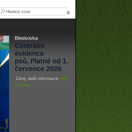
0
Bleskovka
Centrální
evidence
psů, Platné od 1.
července 2026
Zdroj, další informacre:
MČ
Letnany