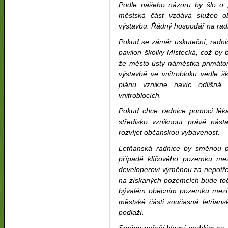
Podle našeho názoru by šlo o „
městská část vzdává služeb o
výstavbu. Řádný hospodář na radn
Pokud se záměr uskuteční, radni
pavilon školky Místecká, což by
že město ústy náměstka primátor
výstavbě ve vnitrobloku vedle š
plánu vznikne navíc odlišná 
vnitroblocích.
Pokud chce radnice pomoci léka
středisko vzniknout právě nás
rozvíjet občanskou vybavenost.
Letňanská radnice by směnou p
případě klíčového pozemku mez
developerovi výměnou za nepotře
na získaných pozemcích bude toč
bývalém obecním pozemku mezi 
městské části současná letňans
podlaží.