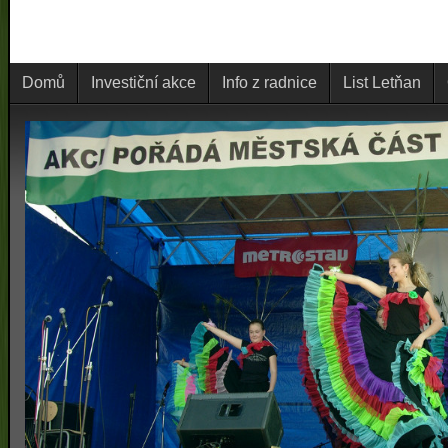
Domů
Investiční akce
Info z radnice
List Letňan