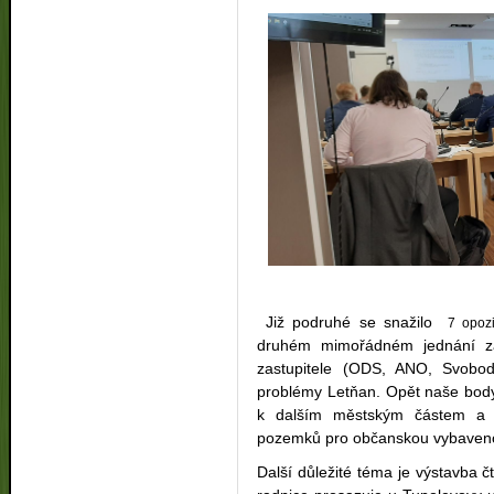
Již podruhé se snažilo
7 opozi
druhém mimořádném jednání zas
zastupitele (ODS, ANO, Svobod
problémy Letňan. Opět naše body 
k dalším městským částem a v
pozemků pro občanskou vybaveno
Další důležité téma je výstavba čt