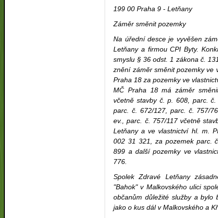
199 00 Praha 9 - Letňany
Záměr směnit pozemky
Na úřední desce je vyvěšen zá
Letňany a firmou CPI Byty. Konk
smyslu § 36 odst. 1 zákona č. 1
znění záměr směnit pozemky ve v
Praha 18 za pozemky ve vlastnict
MČ Praha 18 má záměr směnit 
včetně stavby č. p. 608, parc. č.
parc. č. 672/127, parc. č. 757/76
ev., parc. č. 757/117 včetně stavb
Letňany a ve vlastnictví hl. m.
002 31 321, za pozemek parc. č.
899 a další pozemky ve vlastnic
776.
Spolek Zdravé Letňany zásadn
"Bahok" v Malkovského ulici spole
občanům důležité služby a bylo 
jako o kus dál v Malkovského a Kři