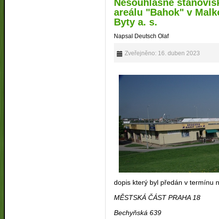
Nesouhlasné stanovis
areálu "Bahok" v Malk
Byty a. s.
Napsal Deutsch Olaf
Zveřejněno: 16. duben 2023
dopis který byl předán v termínu
MĚSTSKÁ ČÁST PRAHA 18
Bechyňská 639