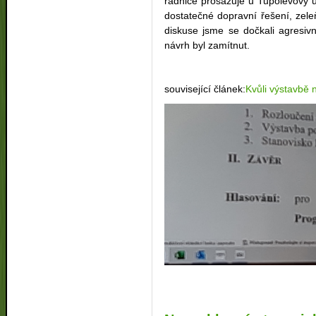
radnice prosazuje u Tupolevovy ul
dostatečné dopravní řešení, zel
diskuse jsme se dočkali agresivn
návrh byl zamítnut.
související článek:
Kvůli výstavbě 