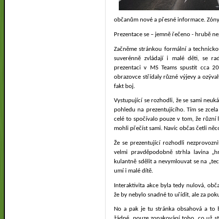
občanům nové a přesné informace. Zóny 
Prezentace se – jemně řečeno - hrubě ne
Začněme stránkou formální a technicko
suverénně zvládají i malé děti, se r
prezentaci v MS Teams spustit cca 2
obrazovce střídaly různé výjevy a ozývaly
fakt boj.
Vystupující se rozhodli, že se sami neuk
pohledu na prezentujícího. Tím se zcela 
celé to spočívalo pouze v tom, že různí l
mohli přečíst sami. Navíc občas četli něc
Že se prezentující rozhodli nezprovozn
velmi pravděpodobně strhla lavina „h
kulantně sdělit a nevymlouvat se na „t
umí i malé dítě.
Interaktivita akce byla tedy nulová, ob
že by nebylo snadné to uřídit, ale za poku
No a pak je tu stránka obsahová a to b
žádné, pouze zopakování toho, co už st