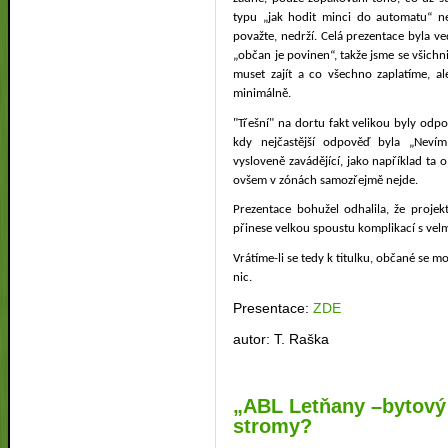
typu „jak hodit minci do automatu“ ne
považte, nedrží. Celá prezentace byla 
„občan je povinen“, takže jsme se všich
muset zajít a co všechno zaplatíme, a
minimálně.
"Třešní" na dortu fakt velikou byly odp
kdy nejčastější odpověď byla „Nevím,
vysloveně zavádějící, jako například ta 
ovšem v zónách samozřejmě nejde.
Prezentace bohužel odhalila, že proje
přinese velkou spoustu komplikací s velm
Vrátíme-li se tedy k titulku, občané se 
nic.
Presentace:
ZDE
autor: T. Raška
„ABL Letňany –bytový 
stromy?