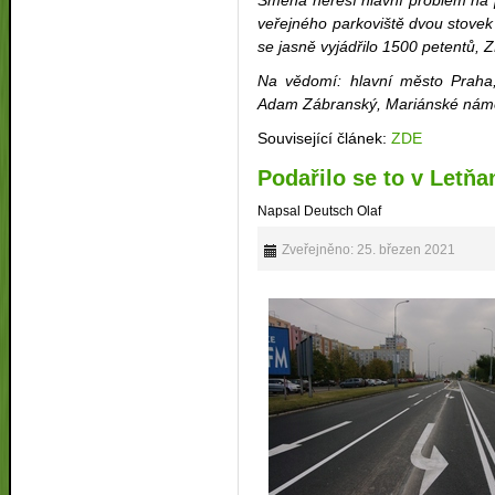
Směna neřeší hlavní problém na 
veřejného parkoviště dvou stovek a
se jasně vyjádřilo 1500 petentů,
Na vědomí: hlavní město Praha,
Adam Zábranský, Mariánské náměs
Související článek:
ZDE
Podařilo se to v Letň
Napsal Deutsch Olaf
Zveřejněno: 25. březen 2021