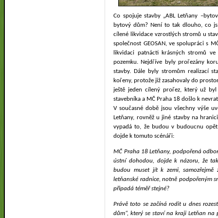
Co spojuje stavby „ABL Letňany –byto
bytový dům?
Není to tak dlouho, co j
cílené likvidace vzrostlých stromů u sta
společnost GEOSAN, ve spolupráci s M
likvidaci patnácti krásných stromů ve 
pozemku. Nejdříve byly prořezány kor
stavby. Dále byly stromům realizací s
kořeny, protože již zasahovaly do prostor
ještě jeden cílený prořez, který už by
stavebníka a MČ Praha 18 došlo k nevrat
V současné době jsou všechny výše u
Letňany, rovněž u jiné stavby na hrani
vypadá to, že budou v budoucnu opět
dojde k tomuto scénáři:
MČ Praha 18 Letňany, podpořená odbo
ústní dohodou, dojde k názoru, že ta
budou muset jít k zemi, samozřejmě z
letňanské radnice, notně podpořeným sr
připadá téměř stejné?
Právě toto se začíná rodit u dnes roz
dům“, který se staví na kraji Letňan na