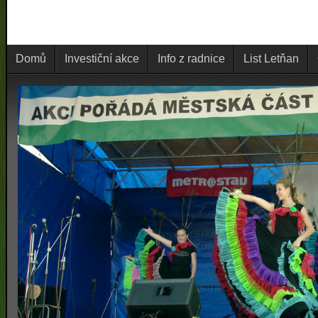
Domů
Investiční akce
Info z radnice
List Letňan