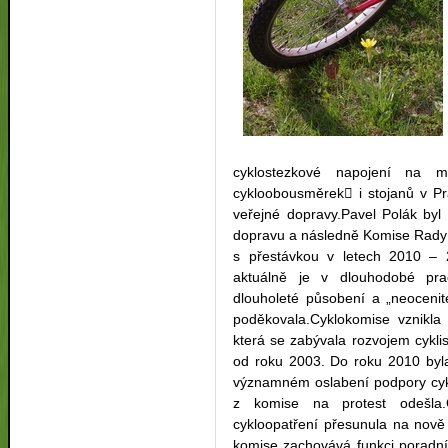
cyklostezkové napojení na 
cykloobousměrek i stojanů v Pr
veřejné dopravy.Pavel Polák byl
dopravu a následně Komise Rady 
s přestávkou v letech 2010 – 
aktuálně je v dlouhodobé pra
dlouholeté působení a „neocenit
poděkovala.Cyklokomise vznikla
která se zabývala rozvojem cyklis
od roku 2003. Do roku 2010 byl
významném oslabení podpory cykl
z komise na protest odešla
cykloopatření přesunula na nově 
komise zachovává funkci poradní