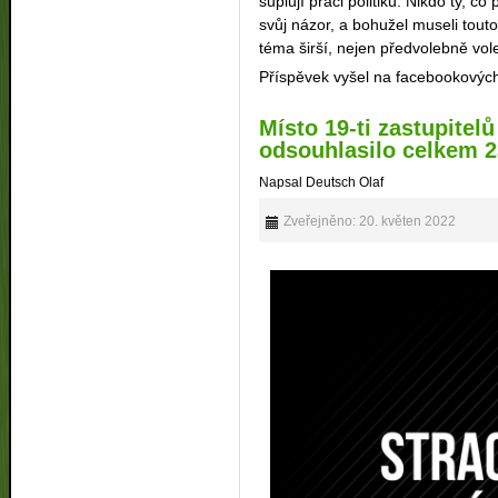
suplují práci politiků. Nikdo ty, c
svůj názor, a bohužel museli touto
téma širší, nejen předvolebně vol
Příspěvek vyšel na facebookovýc
Místo 19-ti zastupitelů
odsouhlasilo celkem 2
Napsal Deutsch Olaf
Zveřejněno: 20. květen 2022