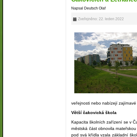
Napsal Deutsch Olaf
Zveřejněno: 22. leden 2022
veřejnosti nebo nabízejí zajímavé
Větší čakovická škola
Kapacita školních zařízení se v Č
městská část obnovila mateřskou š
pod svá křídla vzala základní šk