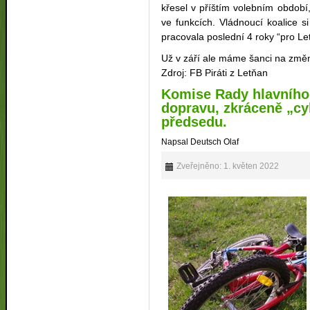
křesel v příštím volebním období, 
ve funkcích. Vládnoucí koalice 
pracovala poslední 4 roky “pro Le
Už v září ale máme šanci na změ
Zdroj: FB Piráti z Letňan
Komise Rady hlavního 
dopravu, zkráceně „c
předsedu.
Napsal Deutsch Olaf
Zveřejněno: 1. květen 2022