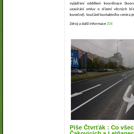
vyjádření oddělení koordinace (koor
uzavírání smluv o zřízení věcných 
konečné). Součástí kontaktního centra je
Zdroj a další informace
ZDE
Píše Čtvrťák : Co všec
Čakovicích a Letňanec