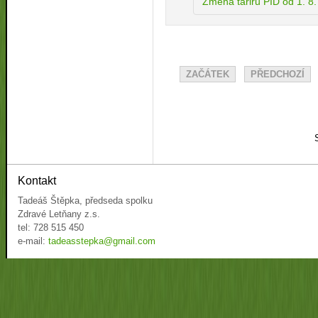
Změna tariru PID od 1. 8
ZAČÁTEK
PŘEDCHOZÍ
Kontakt
Tadeáš Štěpka, předseda spolku
Zdravé Letňany z.s.
tel: 728 515 450
e-mail:
tadeasstepka@gmail.com