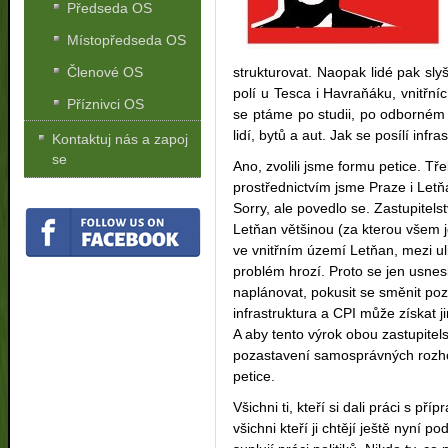
Předseda OS
Místopředseda OS
Členové OS
strukturovat. Naopak lidé pak slyš
polí u Tesca i Havraňáku, vnitřní
Příznivci OS
se ptáme po studii, po odborném
lidí, bytů a aut. Jak se posílí infra
Kontaktuj nás a zapoj
se
Ano, zvolili jsme formu petice. Tř
prostřednictvím jsme Praze i Letň
Sorry, ale povedlo se. Zastupitel
Letňan většinou (za kterou všem j
ve vnitřním území Letňan, mezi u
problém hrozí. Proto se jen usnesl
naplánovat, pokusit se směnit po
infrastruktura a CPI může získat 
A aby tento výrok obou zastupitel
pozastavení samosprávných rozhod
petice.
Všichni ti, kteří si dali práci s příp
všichni kteří ji chtějí ještě nyní pod