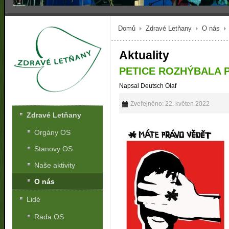
Domů
Zdravé Letňany
O nás
Aktuality
PETICE ROZHÝBALA P
Napsal Deutsch Olaf
Zveřejněno: 22. květen 2022
Zdravé Letňany
Orgány OS
Stanovy OS
Naše aktivity
O nás
Lidé
Rada OS