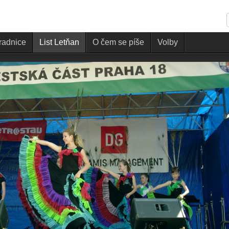
 radnice
List Letňan
O čem se píše
Volby