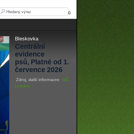
0
Bleskovka
Centrální
evidence
psů, Platné od 1.
července 2026
Zdroj, další informacre:
MČ
Letnany