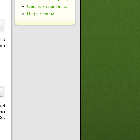
Občanská společnost
Registr smluv
lnit
ách
ezi
nímu
č ,