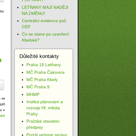
LETŇANY MAJÍ NADĚJI
ou
NA ZMĚNU!
Centrální evidence psů
CEP
Co se stane po uzavření
Kbelské?
Důležité kontakty
a
Praha 18 Letňany
MČ Praha Čakovice
MČ Praha Kbely
MČ Praha 9
MHMP
 se
Institut plánování a
pit
rozvoje Hl. města
u v
Prahy
ské
Pražské stavební
předpisy
Portál veřejné správy