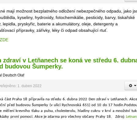
né mají možnost bezplatného odložení nebezpečného odpadu, jako js
uštědla, kyseliny, hydroxidy, fotochemikálie, pesticidy, barvy, tiskařské
, lepidla, pryskyřic, baterie a akumulátory, oleje, detergenty a
ťovací přípravky, zářivky, léky či odpad obsahující rtuť.
ZDE
 zdraví v Letňanech se koná ve středu 6. dubn
d budovou Šumperky.
l Deutsch Olaf
eřejněno: 1. duben 2022
ká část Praha 18 připravila na středu 6. dubna 2022 Den zdraví v Letňanech. Akce
eční před budovou Šumperky (v ulici Rychnovská 651) od 10 do 17 hodin.Podstou
e měření krevního tlaku a pulsu, cholesterolu, hladiny cukru v krvi a množství tuk
 ukázky první pomoci. Akce je zdarma pro všechny občany Prahy 18.
Zdroj:
Letnan
y