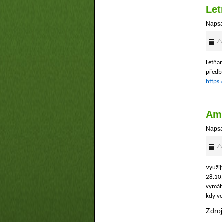
Let
Napsa
Zv
Letňan
předb
https
Amn
Napsa
Zv
Využi
28.10.
vymáh
kdy ve
Zdroj