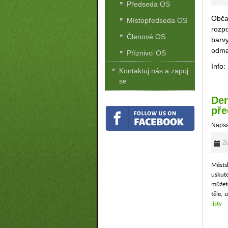
Předseda OS
Obča
Místopředseda OS
rozpo
Členové OS
barvy
odmaš
Příznivci OS
Info:
Kontaktuj nás a zapoj
se
Den
pře
Napsa
Zv
Městs
uskut
můžet
těle,
list