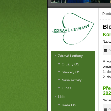
Domů
Bl
Kom
Napsa
Zv
Zdravé Letňany
V ko
Orgány OS
orgá
1. do
Stanovy OS
2. do
Naše aktivity
Pře
O nás
202
Lidé
Napsa
Rada OS
Zv