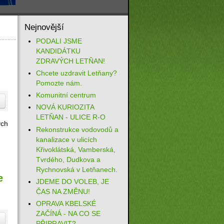
Nejnovější
PODALI JSME
KANDIDÁTKU
ZDRAVÝCH LETŇAN!
Chcete uzdravit Letňany?
Pomozte nám.
Komunitní centrum
NOVÁ KURIOZITA
LETŇAN - ULICE R-O
ých
Rekonstrukce vodovodů a
kanalizace v ulicích
Křivoklátská, Vamberská,
Tvrdého, Dudkova a
Rychnovská v Letňanech.
e
JDEME DO VOLEB, JE
ČAS NA ZMĚNU!
OPRAVA KBELSKÉ
ZAČÍNÁ - NA CO SE
PŘIPRAVIT?