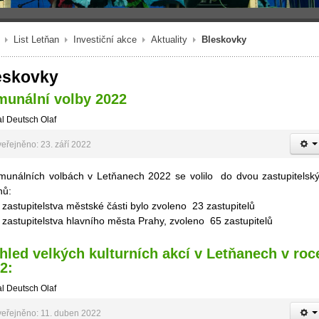
List Letňan
Investiční akce
Aktuality
Bleskovky
eskovky
unální volby 2022
l Deutsch Olaf
eřejněno: 23. září 2022
munálních volbách v Letňanech 2022 se volilo do dvou zastupitelsk
nů:
 zastupitelstva městské části bylo zvoleno 23 zastupitelů
 zastupitelstva hlavního města Prahy, zvoleno 65 zastupitelů
hled velkých kulturních akcí v Letňanech v roc
2:
l Deutsch Olaf
eřejněno: 11. duben 2022