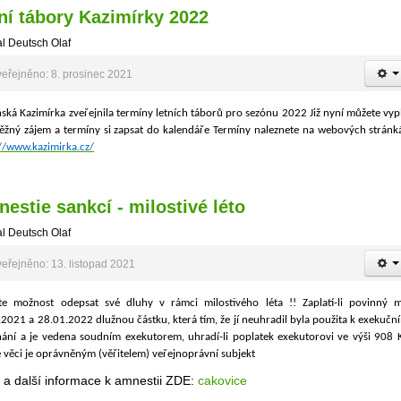
ní tábory Kazimírky 2022
l Deutsch Olaf
eřejněno: 8. prosinec 2021
ská Kazimírka zveřejnila termíny letních táborů pro sezónu 2022 Již nyní můžete vyp
ěžný zájem a termíny si zapsat do kalendáře Termíny naleznete na webových stránk
://www.kazimirka.cz/
estie sankcí - milostivé léto
l Deutsch Olaf
eřejněno: 13. listopad 2021
jte možnost odepsat své dluhy v rámci milostivého léta !!
Zaplatí-li povinný m
2021 a 28.01.2022 dlužnou částku, která tím, že jí neuhradil byla použita k exekuč
ání a je vedena soudním exekutorem, uhradí-li poplatek exekutorovi ve výši 908 K
 věci je oprávněným (věřitelem) veřejnoprávní subjekt
 a další informace k amnestii ZDE:
cakovice