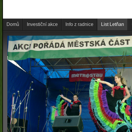
Domů
Investiční akce
Info z radnice
List Letňan