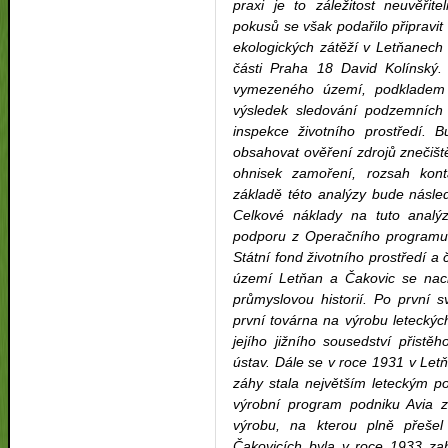
praxi je to záležitost neuvěři
pokusů se však podařilo připravit 
ekologických zátěží v Letňanech
části Praha 18 David Kolínský
vymezeného území, podkladem 
výsledek sledování podzemních
inspekce životního prostředí. 
obsahovat ověření zdrojů znečiš
ohnisek zamoření, rozsah kon
základě této analýzy bude násle
Celkové náklady na tuto analý
podporu z Operačního programu „Ž
Státní fond životního prostředí a
území Letňan a Čakovic se nac
průmyslovou historií. Po první 
první továrna na výrobu leteckýc
jejího jižního sousedství přist
ústav. Dále se v roce 1931 v Letň
záhy stala největším leteckým p
výrobní program podniku Avia z
výrobu, na kterou plně přešel
Čakovicích byla v roce 1933 zah