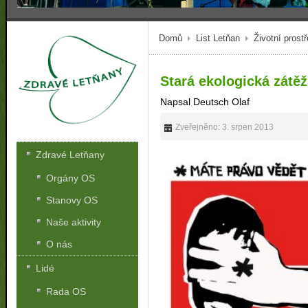
Domů
List Letňan
Životní prostř
Stará ekologická zátě
Napsal Deutsch Olaf
Zveřejněno: 3. srpen 2013
Zdravé Letňany
Orgány OS
Stanovy OS
Naše aktivity
O nás
Lidé
Rada OS