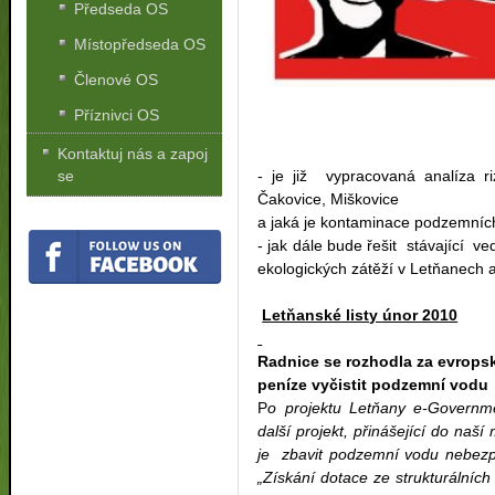
Předseda OS
Místopředseda OS
Členové OS
Příznivci OS
Kontaktuj nás a zapoj
- je již vypracovaná analíza r
se
Čakovice, Miškovice
a jaká je kontaminace podzemníc
- jak dále bude řešit stávající
ekologických zátěží v Letňanech 
Letňanské listy únor 2010
Radnice se rozhodla za evrops
peníze vyčistit podzemní vodu
P
o projektu Letňany e-Governme
další projekt, přinášející do na
je zbavit podzemní vodu nebezp
„Získání dotace ze strukturální