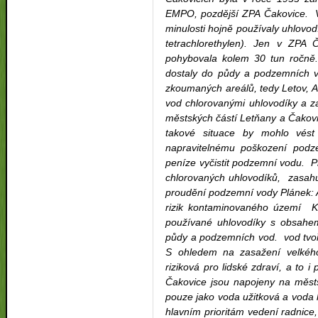
EMPO, pozdější ZPA Čakovice. V
minulosti hojně používaly uhlovod
tetrachlorethylen). Jen v ZPA 
pohybovala kolem 30 tun ročně.
dostaly do půdy a podzemních vo
zkoumaných areálů, tedy Letov, 
vod chlorovanými uhlovodíky a z
městských částí Letňany a Čakov
takové situace by mohlo vést
napravitelnému poškození podz
peníze vyčistit podzemní vodu. 
chlorovaných uhlovodíků, zasahu
proudění podzemní vody Plánek: 
rizik kontaminovaného území K
používané uhlovodíky s obsahem
půdy a podzemních vod. vod tvoř
S ohledem na zasažení velkého
riziková pro lidské zdraví, a to 
Čakovice jsou napojeny na měst
pouze jako voda užitková a voda k
hlavním prioritám vedení radnice,