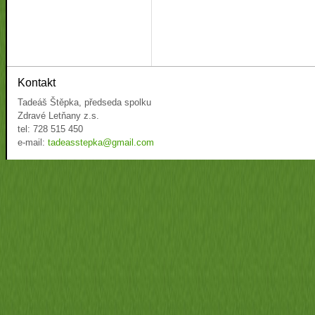
Kontakt
Tadeáš Štěpka, předseda spolku
Zdravé Letňany z.s.
tel: 728 515 450
e-mail:
tadeasstepka@gmail.com