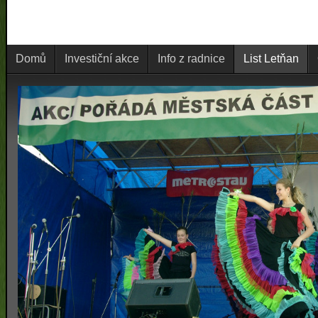
Domů
Investiční akce
Info z radnice
List Letňan