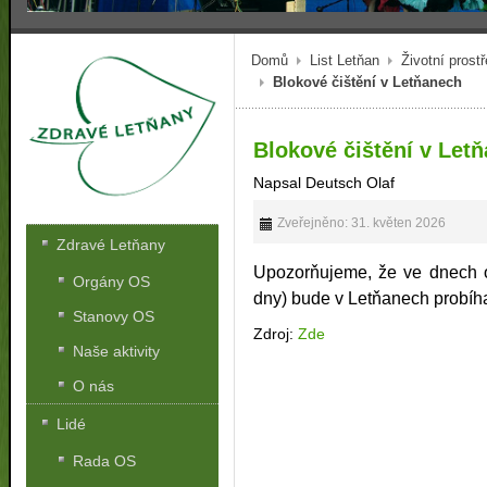
Domů
List Letňan
Životní prostř
Blokové čištění v Letňanech
Blokové čištění v Let
Napsal Deutsch Olaf
Zveřejněno: 31. květen 2026
Zdravé Letňany
Upozorňujeme, že ve dnech o
Orgány OS
dny) bude v Letňanech probíha
Stanovy OS
Zdroj:
Zde
Naše aktivity
O nás
Lidé
Rada OS