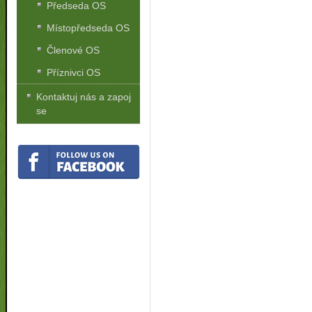
Předseda OS
Místopředseda OS
Členové OS
Příznivci OS
Kontaktuj nás a zapoj
se