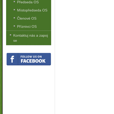
Předseda OS
Místopředseda OS
Členové OS
Příznivci OS
Kontaktuj nás a zapoj
se