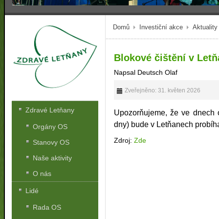
Domů
Investiční akce
Aktuality
Blokové čištění v Let
Napsal Deutsch Olaf
Zveřejněno: 31. květen 2026
Zdravé Letňany
Upozorňujeme, že ve dnech o
dny) bude v Letňanech probíha
Orgány OS
Zdroj:
Zde
Stanovy OS
Naše aktivity
O nás
Lidé
Rada OS