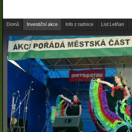
Domů
Investiční akce
Info z radnice
List Letňan