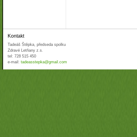
Kontakt
Tadeáš Štěpka, předseda spolku
Zdravé Letňany z.s.
tel: 728 515 450
e-mail:
tadeasstepka@gmail.com