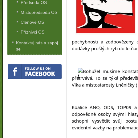
Předseda OS
Místopředseda OS
Členové OS
Příznivci OS
pochybnosti a zodpovězeny ot
Kontaktuj nás a zapoj
dodávky prošlých ryb do letňan
se
Bohužel musíme konstato
přetrvává. To se týká předevš
Vlka a místostarosty Lněničky 
Koalice ANO, ODS, TOP09 a 
odpovědné osoby svými hlasy 
schopni vysvětlit svůj post
evidentní vazby na problemati