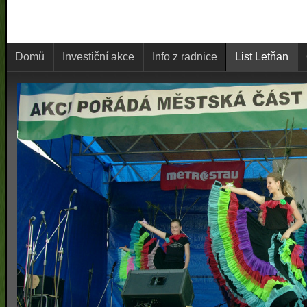
Domů
Investiční akce
Info z radnice
List Letňan