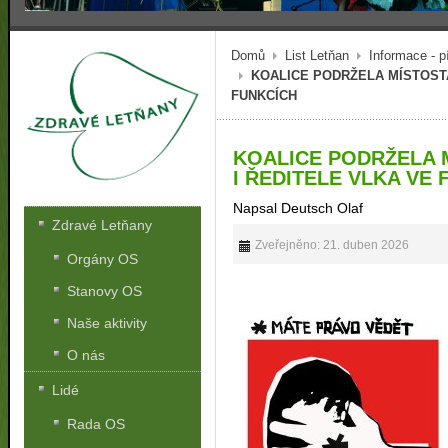
Domů
List Letňan
Informace - p
KOALICE PODRŽELA MÍSTOSTA
FUNKCÍCH
KOALICE PODRŽELA 
I ŘEDITELE VLKA VE
Napsal Deutsch Olaf
Zdravé Letňany
Zveřejněno: 21. duben 2026
Orgány OS
Stanovy OS
Naše aktivity
O nás
Lidé
Rada OS