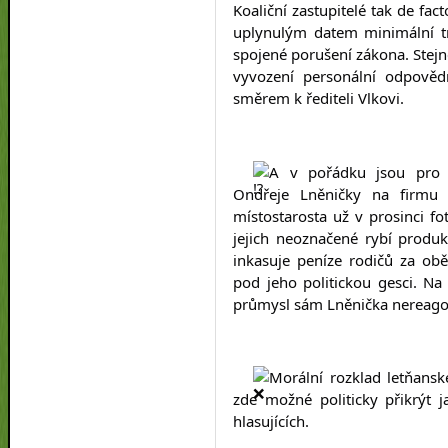
Koaliční zastupitelé tak de fact
uplynulým datem minimální tr
spojené porušení zákona. Stejn
vyvození personální odpovědn
směrem k řediteli Vlkovi.
A v pořádku jsou pro ko
Ondřeje Lněničky na firmu 
místostarosta už v prosinci fot
jejich neoznačené rybí produkt
inkasuje peníze rodičů za obě
pod jeho politickou gesci. Na 
průmysl sám Lněnička nereago
Morální rozklad letňanské
zde možné politicky přikrýt j
hlasujících.