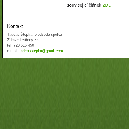
související článek 
ZDE
Kontakt
Tadeáš Štěpka, předseda spolku
Zdravé Letňany z.s.
tel: 728 515 450
e-mail:
tadeasstepka@gmail.com