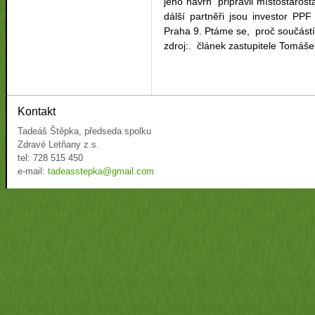
jeho návrh připravil místostaro
dálší partněři jsou investor P
Praha 9. Ptáme se, proč součá
zdroj:. článek zastupitele Tomáš
Kontakt
Tadeáš Štěpka, předseda spolku
Zdravé Letňany z.s.
tel: 728 515 450
e-mail:
tadeasstepka@gmail.com