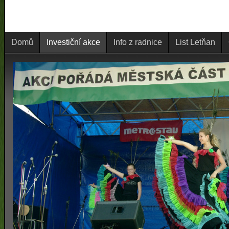
Domů
Investiční akce
Info z radnice
List Letňan