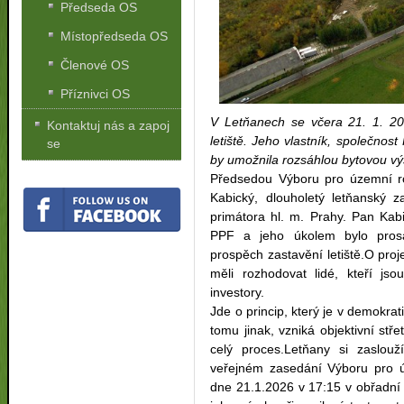
Předseda OS
Místopředseda OS
Členové OS
Příznivci OS
V Letňanech se včera 21. 1. 20
Kontaktuj nás a zapoj
letiště. Jeho vlastník, společnos
se
by umožnila rozsáhlou bytovou vý
Předsedou Výboru pro územní ro
Kabický, dlouholetý letňanský z
primátora hl. m. Prahy. Pan Kabi
PPF a jeho úkolem bylo pros
prospěch zastavění letiště.O pr
měli rozhodovat lidé, kteří js
investory.
Jde o princip, který je v demokr
tomu jinak, vzniká objektivní stř
celý proces.Letňany si zaslouž
veřejném zasedání Výboru pro ú
dne 21.1.2026 v 17:15 v obřadní