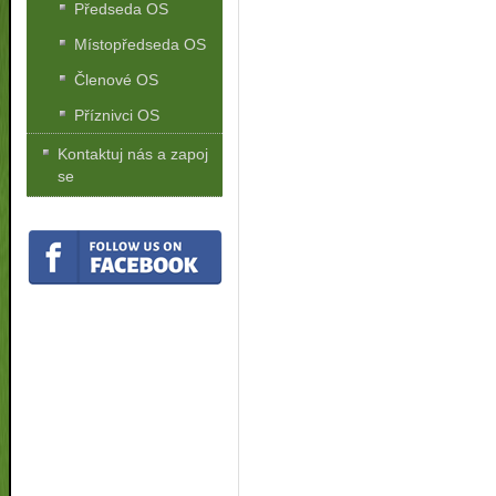
Předseda OS
Místopředseda OS
Členové OS
Příznivci OS
Kontaktuj nás a zapoj
se