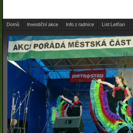
Domů
Investiční akce
Info z radnice
List Letňan