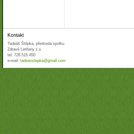
Kontakt
Tadeáš Štěpka, předseda spolku
Zdravé Letňany z.s.
tel: 728 515 450
e-mail:
tadeasstepka@gmail.com