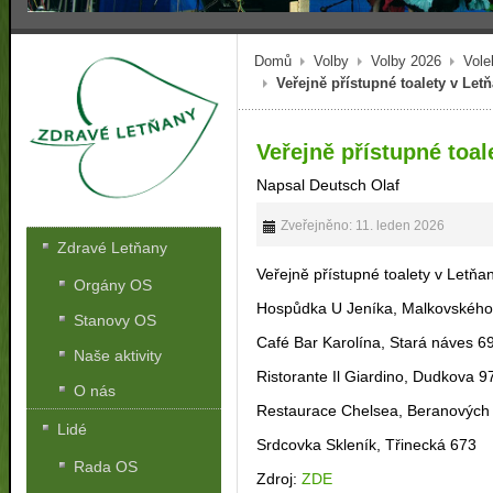
Domů
Volby
Volby 2026
Vole
Veřejně přístupné toalety v Let
Veřejně přístupné toal
Napsal Deutsch Olaf
Zveřejněno: 11. leden 2026
Zdravé Letňany
Veřejně přístupné toalety v Letňa
Orgány OS
Hospůdka U Jeníka, Malkovského
Stanovy OS
Café Bar Karolína, Stará náves 6
Naše aktivity
Ristorante Il Giardino, Dudkova 9
O nás
Restaurace Chelsea, Beranových
Lidé
Srdcovka Skleník, Třinecká 673
Rada OS
Zdroj:
ZDE