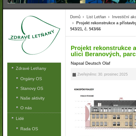
Domů
List Letňan
Investiční ak
Projekt rekonstrukce a přístavby
543/21, č. 543/66
Projekt rekonstrukce a
ulici Beranových, parc.
Napsal Deutsch Olaf
Zdravé Letňany
Zveřejněno: 30. prosinec 2025
Orgány OS
Stanovy OS
Naše aktivity
O nás
Lidé
Rada OS