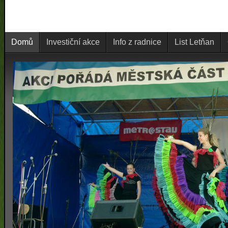
Domů
Investiční akce
Info z radnice
List Letňan