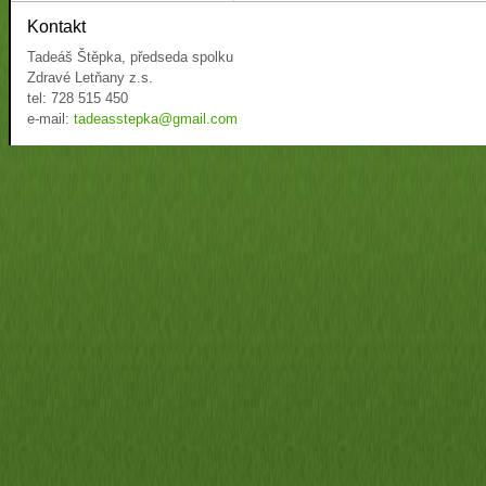
Kontakt
Tadeáš Štěpka, předseda spolku
Zdravé Letňany z.s.
tel: 728 515 450
e-mail:
tadeasstepka@gmail.com