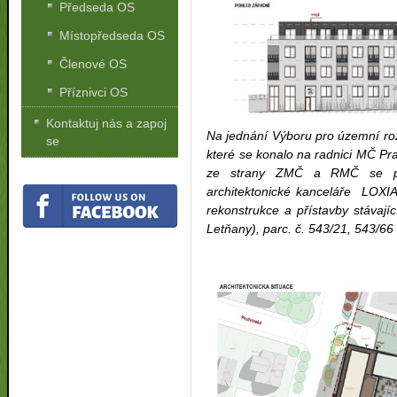
Předseda OS
Místopředseda OS
Členové OS
Příznivci OS
Kontaktuj nás a zapoj
Na jednání Výboru pro územní ro
se
které se konalo na radnici MČ P
ze strany ZMČ a RMČ se proj
architektonické kanceláře LOX
rekonstrukce a přístavby stávaj
Letňany), parc. č. 543/21, 543/66 