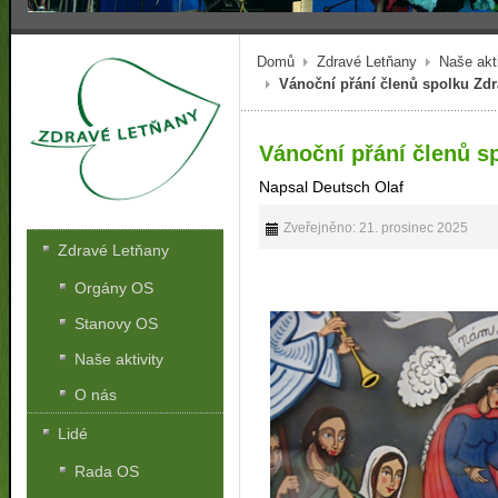
Domů
Zdravé Letňany
Naše akti
Vánoční přání členů spolku Zd
Vánoční přání členů s
Napsal Deutsch Olaf
Zveřejněno: 21. prosinec 2025
Zdravé Letňany
Orgány OS
Stanovy OS
Naše aktivity
O nás
Lidé
Rada OS