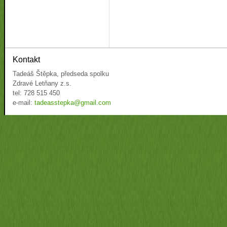
Kontakt
Tadeáš Štěpka, předseda spolku
Zdravé Letňany z.s.
tel: 728 515 450
e-mail:
tadeasstepka@gmail.com