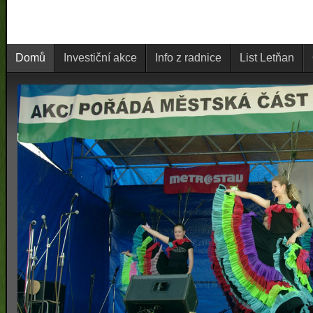
Domů
Investiční akce
Info z radnice
List Letňan