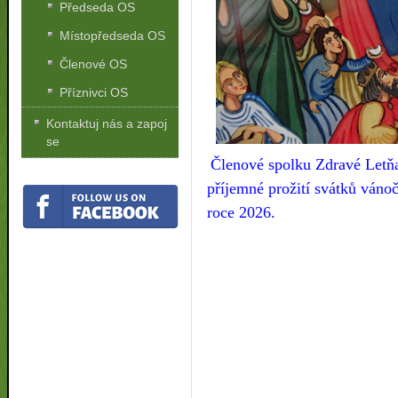
Předseda OS
Místopředseda OS
Členové OS
Příznivci OS
Kontaktuj nás a zapoj
se
Členové
spolku Zdravé Letň
příjemné prožití svátků váno
roce 2026.