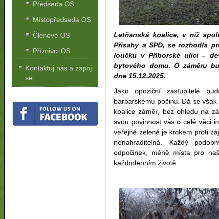
Předseda OS
Místopředseda OS
Letňanská koalice, v níž spo
Členové OS
Přísahy a SPD, se rozhodla p
Příznivci OS
loučku v Příborské ulici – d
bytového domu. O záměru bud
Kontaktuj nás a zapoj
dne 15.12.2025.
se
Jako opoziční zastupitelé bu
barbarskému počinu. Dá se však 
koalice záměr, bez ohledu na z
svou povinnost vás o celé věci in
veřejné zeleně je krokem proti zá
nenahraditelná. Každý podo
odpočinek, méně místa pro naš
každodenním životě.