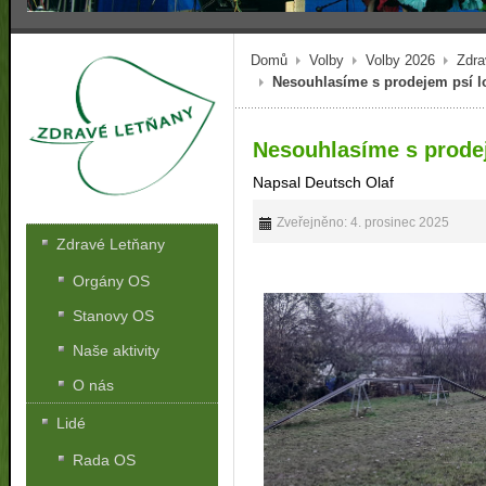
Domů
Volby
Volby 2026
Zdra
Nesouhlasíme s prodejem psí l
Nesouhlasíme s prodej
Napsal Deutsch Olaf
Zveřejněno: 4. prosinec 2025
Zdravé Letňany
Orgány OS
Stanovy OS
Naše aktivity
O nás
Lidé
Rada OS