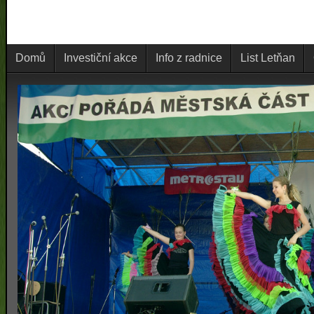
Domů
Investiční akce
Info z radnice
List Letňan