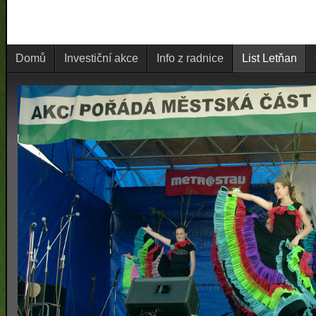
Domů
Investiční akce
Info z radnice
List Letňan