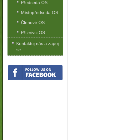
Předseda OS
Místopředseda OS
Členové OS
Příznivci OS
Kontaktuj nás a zapoj
se