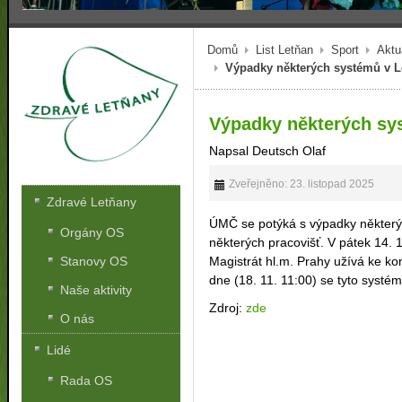
Domů
List Letňan
Sport
Aktu
Výpadky některých systémů v 
Výpadky některých sy
Napsal Deutsch Olaf
Zveřejněno: 23. listopad 2025
Zdravé Letňany
ÚMČ se potýká s výpadky některýc
Orgány OS
některých pracovišť. V pátek 14. 1
Magistrát hl.m. Prahy užívá ke k
Stanovy OS
dne (18. 11. 11:00) se tyto systém
Naše aktivity
Zdroj:
zde
O nás
Lidé
Rada OS