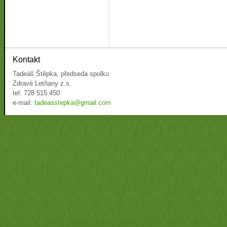
Kontakt
Tadeáš Štěpka, předseda spolku
Zdravé Letňany z.s.
tel: 728 515 450
e-mail:
tadeasstepka@gmail.com