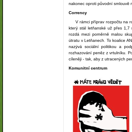
nakonec oproti původní smlouvě m
Corrency
V rámci příprav rozpočtu na rok
který stál letňanské už přes 1,
rozdá mezi poměrně malou skupi
útratu v Letňanech. To koalice 
nazývá sociální politikou a po
rozhazování peněz z vrtulníku. Pod
cíleněji - tak, aby z utracených p
Komunitní centrum