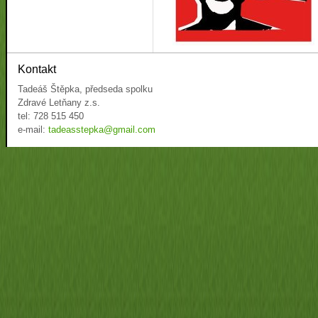
Kontakt
Tadeáš Štěpka, předseda spolku
Zdravé Letňany z.s.
tel: 728 515 450
e-mail:
tadeasstepka@gmail.com