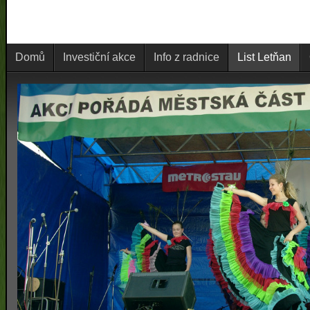
Domů
Investiční akce
Info z radnice
List Letňan