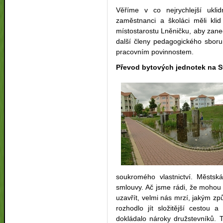
Věříme v co nejrychlejší ukli
zaměstnanci a školáci měli kl
místostarostu Lněničku, aby zanec
další členy pedagogického sboru
pracovním povinnostem.
Převod bytových jednotek na S
soukromého vlastnictví. Městsk
smlouvy. Ač jsme rádi, že mohou 
uzavřít, velmi nás mrzí, jakým z
rozhodlo jít složitější cestou a
dokládalo nároky družstevníků. T