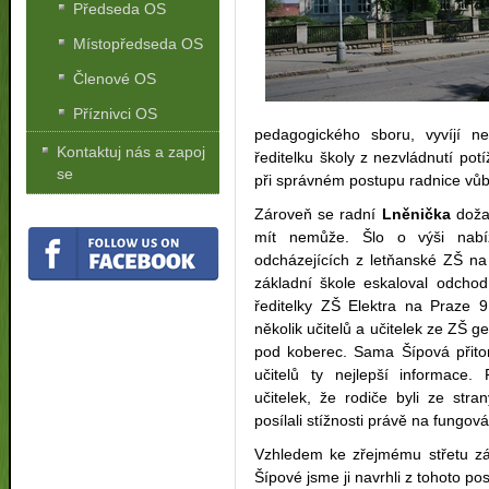
Předseda OS
Místopředseda OS
Členové OS
Příznivci OS
pedagogického sboru, vyvíjí nep
Kontaktuj nás a zapoj
ředitelku školy z nezvládnutí pot
se
při správném postupu radnice vů
Zároveň se radní
Lněnička
dožad
mít nemůže. Šlo o výši nabí
odcházejících z letňanské ZŠ na 
základní škole eskaloval odchod
ředitelky ZŠ Elektra na Praze 
několik učitelů a učitelek ze ZŠ g
pod koberec. Sama Šípová přito
učitelů ty nejlepší informace.
učitelek, že rodiče byli ze str
posílali stížnosti právě na fungov
Vzhledem ke zřejmému střetu z
Šípové jsme ji navrhli z tohoto p