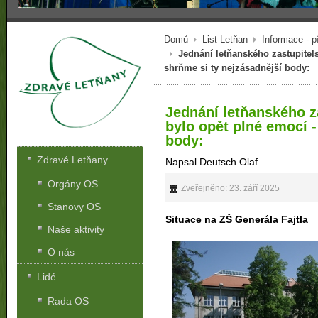
Domů
List Letňan
Informace - p
Jednání letňanského zastupitel
shrňme si ty nejzásadnější body:
Jednání letňanského z
bylo opět plné emocí -
body:
Zdravé Letňany
Napsal Deutsch Olaf
Orgány OS
Zveřejněno: 23. září 2025
Stanovy OS
Situace na ZŠ Generála Fajtla
Naše aktivity
O nás
Lidé
Rada OS