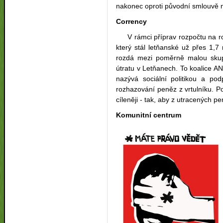
nakonec oproti původní smlouvě m
Corrency
V rámci příprav rozpočtu na rok
který stál letňanské už přes 1,
rozdá mezi poměrně malou skupi
útratu v Letňanech. To koalice 
nazývá sociální politikou a po
rozhazování peněz z vrtulníku. Pod
cíleněji - tak, aby z utracených p
Komunitní centrum