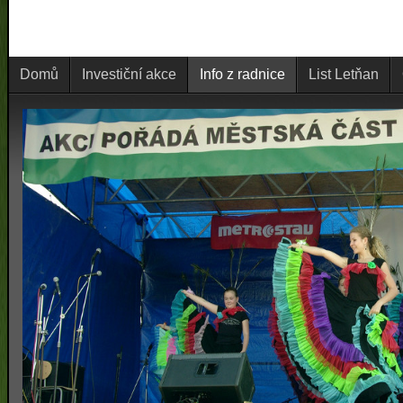
Domů
Investiční akce
Info z radnice
List Letňan