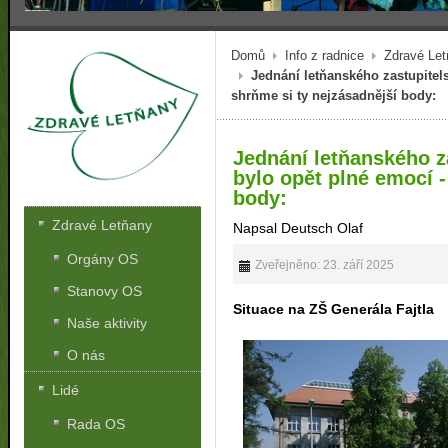
Domů
Info z radnice
Zdravé Le
Jednání letňanského zastupitel
shrňme si ty nejzásadnější body:
Jednání letňanského z
bylo opět plné emocí -
body:
Zdravé Letňany
Napsal Deutsch Olaf
Orgány OS
Zveřejněno: 23. září 2025
Stanovy OS
Situace na ZŠ Generála Fajtla
Naše aktivity
O nás
Lidé
Rada OS