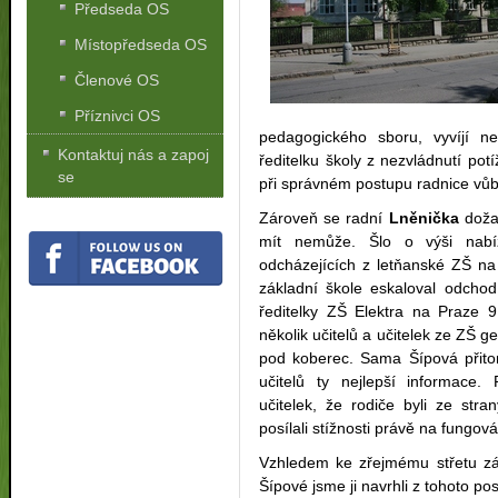
Předseda OS
Místopředseda OS
Členové OS
Příznivci OS
pedagogického sboru, vyvíjí nep
Kontaktuj nás a zapoj
ředitelku školy z nezvládnutí pot
se
při správném postupu radnice vů
Zároveň se radní
Lněnička
dožad
mít nemůže. Šlo o výši nabí
odcházejících z letňanské ZŠ na 
základní škole eskaloval odchod
ředitelky ZŠ Elektra na Praze 
několik učitelů a učitelek ze ZŠ g
pod koberec. Sama Šípová přito
učitelů ty nejlepší informace.
učitelek, že rodiče byli ze str
posílali stížnosti právě na fungov
Vzhledem ke zřejmému střetu z
Šípové jsme ji navrhli z tohoto p