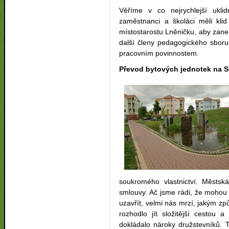
Věříme v co nejrychlejší ukli
zaměstnanci a školáci měli kl
místostarostu Lněničku, aby zanec
další členy pedagogického sboru
pracovním povinnostem.
Převod bytových jednotek na S
soukromého vlastnictví. Městsk
smlouvy. Ač jsme rádi, že mohou 
uzavřít, velmi nás mrzí, jakým z
rozhodlo jít složitější cestou a
dokládalo nároky družstevníků. T