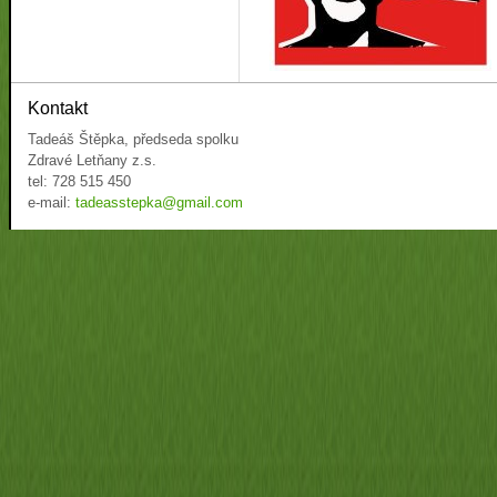
Kontakt
Tadeáš Štěpka, předseda spolku
Zdravé Letňany z.s.
tel: 728 515 450
e-mail:
tadeasstepka@gmail.com