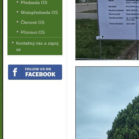
Předseda OS
Místopředseda OS
Členové OS
Příznivci OS
Kontaktuj nás a zapoj
se