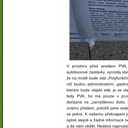
V prostoru před areálem PVA,
autobusové zastávky, vyrostla st
že na místě bude stát „Polyfunkčn
níž budou administrativní, gast
kterém bude objekt stát, je ve vla
tedy PVA, ho má pouze v pron
dočasná na „zamýšlenou dobu 1
známo předem, položili jsme vede
se jedná. K našemu překvapení j
úplně stejně a žádné informace nem
a dá nám vědět.
Nedává naprosto 