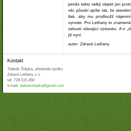
peněz takto velký objekt jen prot
věc působí spíše tak, že stavebn
tlak, aby mu prodloužil nájem
vyroste.
Pro Letňany to znamená 
zahustí stávající výstavbu. A o 
již nyní.
autor: Zdravé Letňany
Kontakt
Tadeáš Štěpka, předseda spolku
Zdravé Letňany z.s.
tel: 728 515 450
e-mail:
tadeasstepka@gmail.com