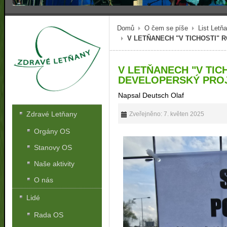
Domů
O čem se píše
List Letň
V LETŇANECH "V TICHOSTI"
V LETŇANECH "V TIC
DEVELOPERSKÝ PRO
Napsal Deutsch Olaf
Zdravé Letňany
Zveřejněno: 7. květen 2025
Orgány OS
Stanovy OS
Naše aktivity
O nás
Lidé
Rada OS