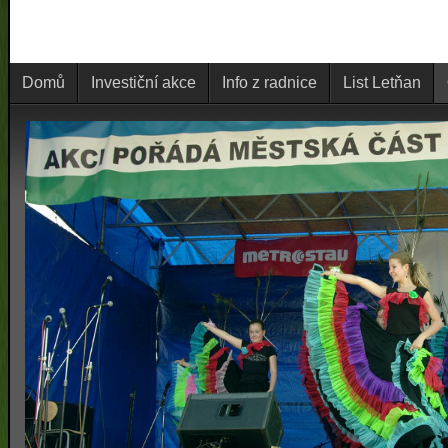
Domů
Investiční akce
Info z radnice
List Letňan