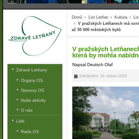
Domů
List Letňan
Kultura
Lis
V pražských Letňanech má vznik
až 50 000 městských bytů
V pražských Letňanech
která by mohla nabídn
Napsal Deutsch Olaf
Zdravé Letňany
Zveřejněno: 10. duben 2025
Orgány OS
Stanovy OS
Naše aktivity
O nás
Lidé
Rada OS