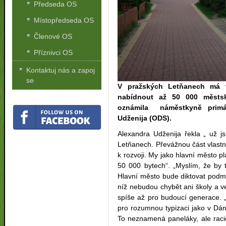
Předseda OS
Místopředseda OS
Členové OS
Příznivci OS
Kontaktuj nás a zapoj
se
V pražských Letňanech má v
nabídnout až 50 000 městsk
oznámila náměstkyně primá
Udženija (ODS).
Alexandra Udženija řekla „ už j
Letňanech. Převážnou část vlastní
k rozvoji. My jako hlavní město 
50 000 bytech“. „Myslím, že by 
Hlavní město bude diktovat podmí
níž nebudou chybět ani školy a ve
spíše až pro budoucí generace. 
pro rozumnou typizaci jako v Dán
To neznamená paneláky, ale racion