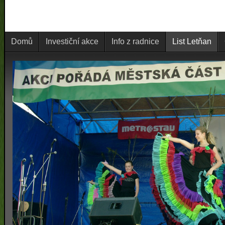
Domů
Investiční akce
Info z radnice
List Letňan