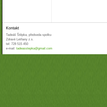
Kontakt
Tadeáš Štěpka, předseda spolku
Zdravé Letňany z.s.
tel: 728 515 450
e-mail:
tadeasstepka@gmail.com