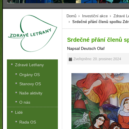
Domů
Investiční akce
Zdravé L
Srdečné přání členů spolku Zd
Srdečné přání členů s
Napsal Deutsch Olaf
Zveřejněno: 20. prosinec 2024
Zdravé Letňany
Orgány OS
Stanovy OS
Naše aktivity
O nás
Lidé
Rada OS