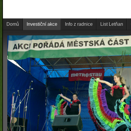
Domů
Investiční akce
Info z radnice
List Letňan