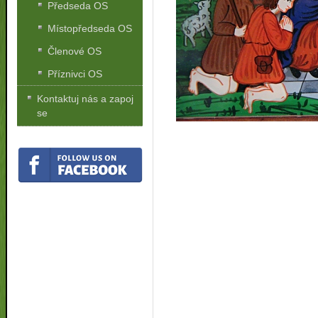
Předseda OS
Místopředseda OS
Členové OS
Příznivci OS
Kontaktuj nás a zapoj
se