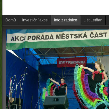
Domů
Investiční akce
Info z radnice
List Letňan