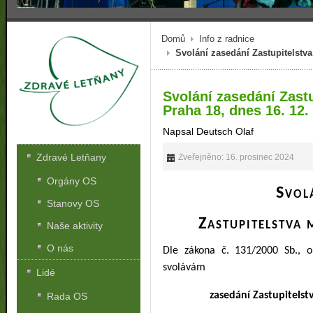
Domů
Info z radnice
Svolání zasedání Zastupitelstva
Svolání zasedání Zast
Praha 18, dnes 16. 12.
Napsal Deutsch Olaf
Zdravé Letňany
Zveřejněno: 16. prosinec 2024
Orgány OS
Svol
Stanovy OS
Zastupitelstva 
Naše aktivity
O nás
Dle zákona č. 131/2000 Sb., 
svolávám
Lidé
zasedání Zastupitelst
Rada OS