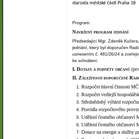
starosta městské části Praha 18
Program:
Navržený program jednání
Předsedající Mgr. Zdeněk Kučera
jednání, který byl doporučen Rad
usnesením č. 481/26/24 a zveřej
ke schválení:
I. Dotazy a podněty občanů
(pe
II. Záležitosti doporučené R
Rozpočet hlavní činnosti MČ
Rozpočet vedlejší hospodářs
Střednědobý výhled rozpočt
Pravidla rozpočtového proviz
Udělení čestného občanství 
Udělení čestného občanství MČ
Dotace na energie a služby