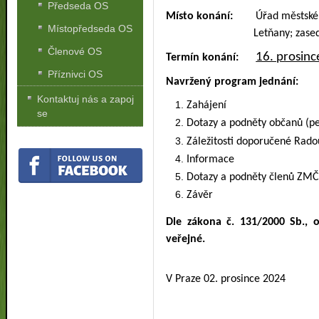
Předseda OS
Místo konání:
Úřad městské čás
Místopředseda OS
Letňany; zase
Členové OS
16. prosinc
Termín konání:
Příznivci OS
Navržený program jednání:
Kontaktuj nás a zapoj
Zahájení
se
Dotazy a podněty občanů (pe
Záležitosti doporučené Radou
Informace
Dotazy a podněty členů ZM
Závěr
Dle zákona č. 131/2000 Sb., 
veřejné.
V Praze 02. prosince 2024