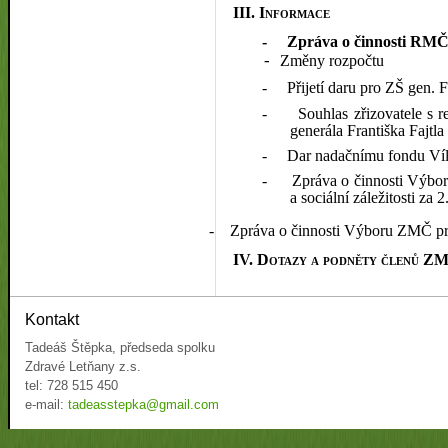
III.
Informace
-
Zpráva o činnosti RMČ 
Změny rozpočtu
-
-
Přijetí daru pro ZŠ gen. 
-
Souhlas zřizovatele s 
generála Františka Fajtl
-
Dar nadačnímu fondu Víl
-
Zpráva o činnosti Výbor
a sociální záležitosti za 
-
Zpráva o činnosti Výboru ZMČ pro
IV. Dotazy a podněty členů Z
Kontakt
Tadeáš Štěpka, předseda spolku
Zdravé Letňany z.s.
tel: 728 515 450
e-mail:
tadeasstepka@gmail.com