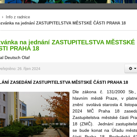
Info z radnice
zvánka na jednání ZASTUPITELSTVA MĚSTSKÉ ČÁSTI PRAHA 18
zvánka na jednání ZASTUPITELSTVA MĚSTSKÉ
STI PRAHA 18
al Deutsch Olaf
eřejněno: 26. říjen 2024
LÁNÍ ZASEDÁNÍ ZASTUPITELSTVA MĚSTSKÉ ČÁSTI PRAHA 18
Dle zákona č. 131/2000 Sb.
hlavním městě Praze, v plat
znění svolává starosta 4. listop
2024 MČ Praha 18 zasedá
Zastupitelstva městské části Pr
18 (ZMČ). Jednání zastupitels
se bude konat na Úřadu měst
části Praha 18, Bechyňská 6