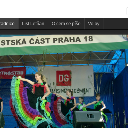
 radnice
List Letňan
O čem se píše
Volby