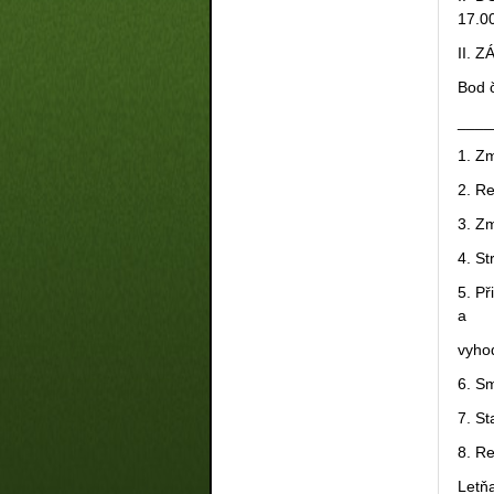
17.0
II. 
Bo
____
1. Z
2. R
3. Z
4. S
5. Př
a
vyhod
6. Sm
7. S
8. Re
Letň