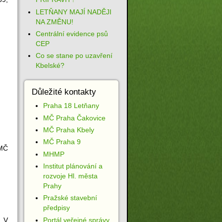
LETŇANY MAJÍ NADĚJI
NA ZMĚNU!
Centrální evidence psů
CEP
Co se stane po uzavření
Kbelské?
Důležité kontakty
Praha 18 Letňany
MČ Praha Čakovice
MČ Praha Kbely
MČ Praha 9
ZMČ
MHMP
Institut plánování a
rozvoje Hl. města
Prahy
Pražské stavební
předpisy
Portál veřejné správy
 V