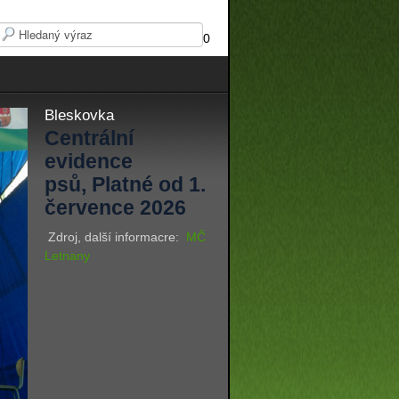
0
Bleskovka
Centrální
evidence
psů, Platné od 1.
července 2026
Zdroj, další informacre:
MČ
Letnany