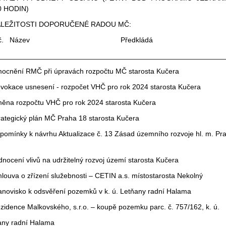
0 HODIN)
ZÁLEŽITOSTI DOPORUČENÉ RADOU MČ:
d č. Název Předkládá
________________________________________________________
mocnění RMČ při úpravách rozpočtu MČ starosta Kučera
evokace usnesení - rozpočet VHČ pro rok 2024 starosta Kučera
měna rozpočtu VHČ pro rok 2024 starosta Kučera
trategický plán MČ Praha 18 starosta Kučera
ipomínky k návrhu Aktualizace č. 13 Zásad územního rozvoje hl. m. Pr
nocení vlivů na udržitelný rozvoj území starosta Kučera
louva o zřízení služebnosti – CETIN a.s. místostarosta Nekolný
tanovisko k odsvěření pozemků v k. ú. Letňany radní Halama
zidence Malkovského, s.r.o. – koupě pozemku parc. č. 757/162, k. ú.
any radní Halama