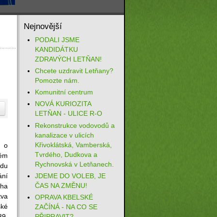
Nejnovější
PODALI JSME
KANDIDÁTKU
ZDRAVÝCH LETŇAN!
Chcete uzdravit Letňany?
Pomozte nám.
Komunitní centrum
NOVÁ KURIOZITA
LETŇAN - ULICE R-O
Rekonstrukce vodovodů a
kanalizace v ulicích
Křivoklátská, Vamberská,
, o
Tvrdého, Dudkova a
ném
Rychnovská v Letňanech.
adu
ní
JDEME DO VOLEB, JE
ČAS NA ZMĚNU!
aha
tva
OPRAVA KBELSKÉ
ské
ZAČÍNÁ - NA CO SE
39,
PŘIPRAVIT?