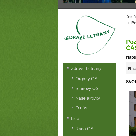
Domů
Po
Po
ČÁ
Naps
Zdravé Letňany
Zv
Orgány OS
SVO
Stanovy OS
Naše aktivity
O nás
Lidé
Rada OS