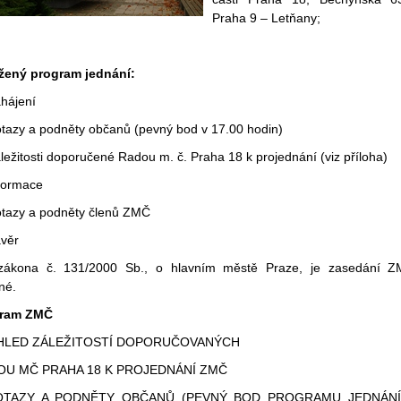
Praha 9 – Letňany;
žený program jednání:
ahájení
otazy a podněty občanů (pevný bod v 17.00 hodin)
ležitosti doporučené Radou m. č. Praha 18 k projednání (viz příloha)
nformace
otazy a podněty členů ZMČ
ávěr
zákona č. 131/2000 Sb., o hlavním městě Praze, je zasedání 
né.
gram ZMČ
HLED ZÁLEŽITOSTÍ DOPORUČOVANÝCH
OU MČ PRAHA 18 K PROJEDNÁNÍ ZMČ
DOTAZY A PODNĚTY OBČANŮ (PEVNÝ BOD PROGRAMU JEDNÁNÍ