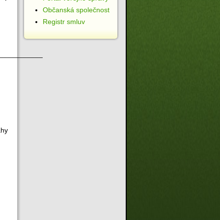
Občanská společnost
Registr smluv
___________
ahy