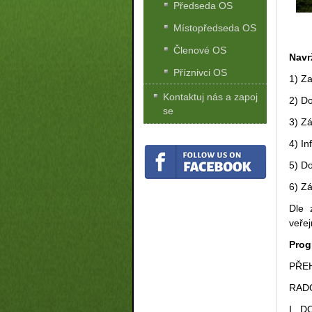
Předseda OS
Místopředseda OS
Členové OS
Navr
Příznivci OS
1) Z
Kontaktuj nás a zapoj
2) D
se
3) Zá
4) I
5) D
6) Z
Dle 
veřej
Pro
PŘE
RAD
I. 