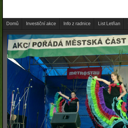
Domů
Investiční akce
Info z radnice
List Letňan