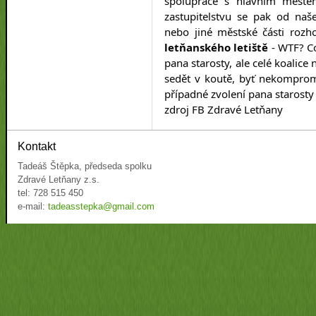
spolupráce s hlavním měste
zastupitelstvu se pak od naš
nebo jiné městské části rozh
letňanského letiště
- WTF? Co
pana starosty, ale celé koalic
sedět v koutě, byť nekomprom
případné zvolení pana starosty
zdroj FB Zdravé Letňany
Kontakt
Tadeáš Štěpka, předseda spolku
Zdravé Letňany z.s.
tel: 728 515 450
e-mail:
tadeasstepka@gmail.com