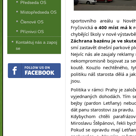
Předseda OS
Místopředseda OS
sportovního areálu u Nové
Členové OS
Fryčovická
o 400 míst má k r
Příznivci OS
chybějící školy v nové výstavbě
Záchrana bazénu je ve skuteč
Kontaktuj nás a zapoj
smí zastavět dnešní parkové p
se
Nejvíc nás ale zaujaly reklamy 
nekompromisně bojovat za sev
koutě. Kouzlo nechtěného, ty
politiku náš starosta dělá a j
jsou.
Politika v rámci Prahy je zal
vyjednaných dohodách. Tím s
bejby (pardon Letňany) nebu
dát panu starostovi za pravdu.
Kdybychom chtěli parafrázov
Miroslavu Štěpánovi, řekli by
Pokud se opravdu mají Letňany 