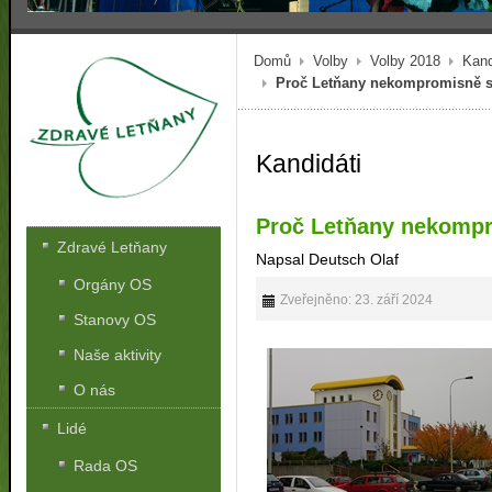
Domů
Volby
Volby 2018
Kand
Proč Letňany nekompromisně s
Kandidáti
Proč Letňany nekompr
Zdravé Letňany
Napsal Deutsch Olaf
Orgány OS
Zveřejněno: 23. září 2024
Stanovy OS
Naše aktivity
O nás
Lidé
Rada OS