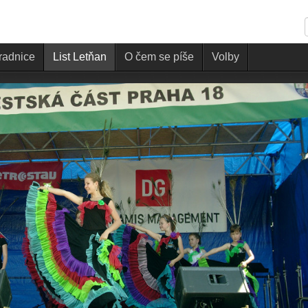
 radnice
List Letňan
O čem se píše
Volby