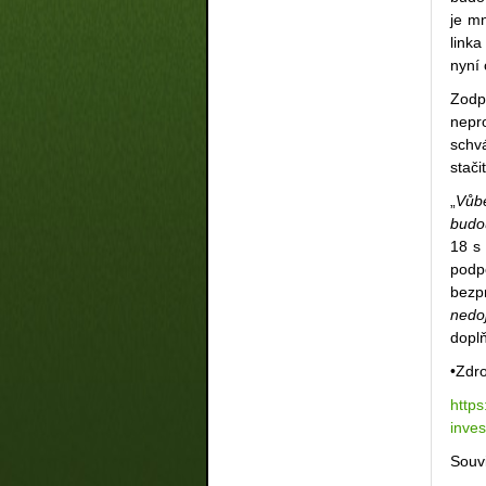
je m
linka
nyní 
Zodp
nepr
schvá
stači
„
Vůb
budo
18 s
podp
bezp
nedo
doplň
•Zdr
https
inves
Souvi