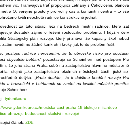
nohem víc. Tramvajová trať propojující Letňany s Čakovicemi, plánov
 metra O, veřejné prostory pro volný čas a komunitní centra – to vše
ohroženo kvůli neochotě radnice konstruktivně jednat.
ovědnost za tuto situaci leží na bedrech místní radnice, která za
ojevuje dostatek zájmu o řešení rostoucího problému. I když v čer
lila Strategický plán rozvoje, který přiznává, že kapacity škol nebu
t, zatím nevidíme žádné konkrétní kroky, jak tento problém řešit.
ec postupu radnice nerozumím. Je to obrovské riziko pro současn
ucí obyvatele Letňan
,“ pozastavuje se Scheinherr nad postupem Pr
 tím, že jeho strana Praha sobě na zastupitelstvu hlavního města zm
ořila, stejně jako zastupitelstva okolních městských částí, jichž se
rostředně dotýká. „
Proto doufám, že k dalšímu brzdění rozvoje Pr
jde a brownfield v Letňanech se změní na kvalitní městské prostře
uje Scheinherr.
oj:
tydenikeuro
://www.tydenikeuro.cz/mestska-cast-praha-18-blokuje-miliardove-
tice-ohrozuje-budoucnost-skolstvi-i-rozvoje/
sející článek:
ZDE