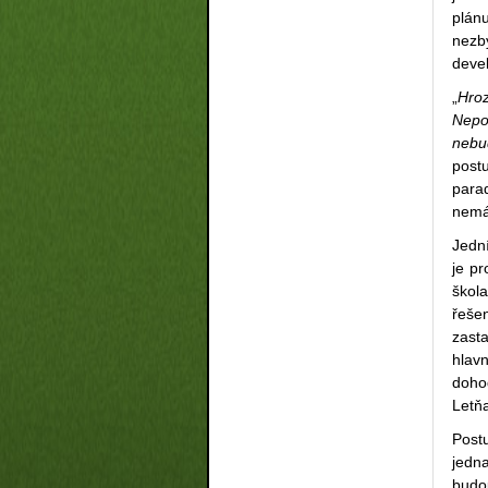
plán
nezby
devel
„
Hroz
Nepo
nebu
post
para
nemá
Jední
je pr
škol
řešen
zast
hlav
doho
Letňa
Post
jedn
budou