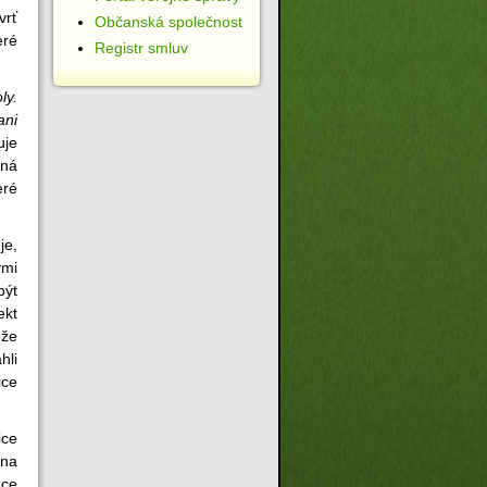
vrť
Občanská společnost
eré
Registr smluv
ly.
ani
zuje
íná
eré
je,
ými
být
ekt
 že
hli
ice
ice
 na
zce