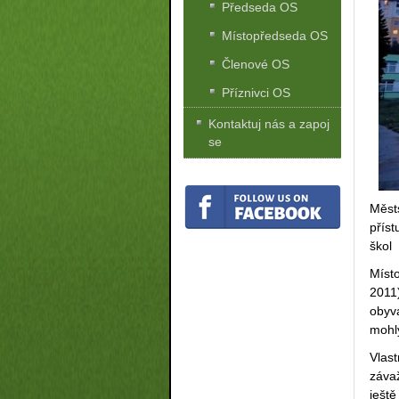
Předseda OS
Místopředseda OS
Členové OS
Příznivci OS
Kontaktuj nás a zapoj
se
Měst
přís
škol
Míst
2011)
obyv
mohly
Vlas
záva
ješt