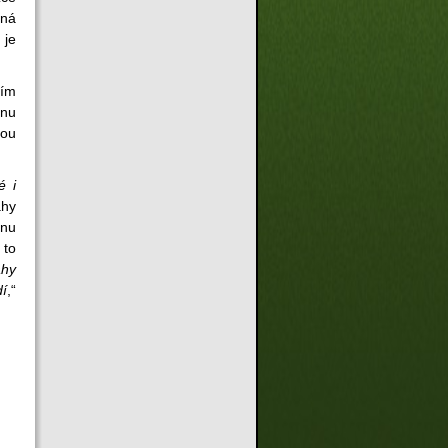
aná
 je
tím
vnu
dou
é i
ahy
ěnu
 to
ahy
dí
,“