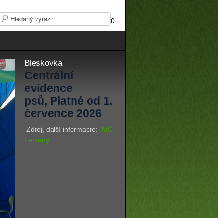
0
Bleskovka
Centrální
evidence
psů, Platné od 1.
července 2026
Zdroj, další informacre:
MČ
Letnany