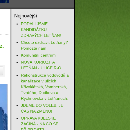
Nejnovější
PODALI JSME
KANDIDÁTKU
ZDRAVÝCH LETŇAN!
Chcete uzdravit Letňany?
e.
Pomozte nám.
Komunitní centrum
NOVÁ KURIOZITA
LETŇAN - ULICE R-O
Rekonstrukce vodovodů a
kanalizace v ulicích
Křivoklátská, Vamberská,
Tvrdého, Dudkova a
Rychnovská v Letňanech.
JDEME DO VOLEB, JE
ČAS NA ZMĚNU!
OPRAVA KBELSKÉ
ZAČÍNÁ - NA CO SE
PŘIPRAVIT?