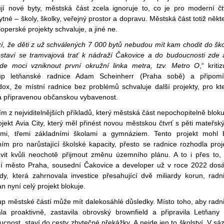
ují nové byty, městská část zcela ignoruje to, co je pro moderní čt
tné – školy, školky, veřejný prostor a dopravu. Městská část totiž někt
operské projekty schvaluje, a jiné ne.
í, že děti z už schválených 7 000 bytů nebudou mít kam chodit do ško
staví se tramvajová trať k nádraží Čakovice a do budoucnosti zde 
de moci vzniknout první okružní linka metra, tzv. Metro O
,“ kriti
up letňanské radnice Adam Scheinherr (Praha sobě) a připom
dox, že místní radnice bez problémů schvaluje další projekty, pro kt
 připravenou občanskou vybavenost.
m z nejviditelnějších příkladů, který městská část nepochopitelně bloku
ojekt Avia City, který měl přinést novou městskou čtvrť s pěti mateřsk
ami, třemi základními školami a gymnáziem. Tento projekt mohl 
ím pro narůstající školské kapacity, přesto se radnice rozhodla proj
avit kvůli neochotě přijmout změnu územního plánu. A to i přes to,
ní město Praha, sousední Čakovice a developer už v roce 2022 dosá
dy, která zahrnovala investice přesahující dvě miliardy korun, radn
n nyní celý projekt blokuje.
up městské částí může mít dalekosáhlé důsledky. Místo toho, aby radn
ala proaktivně, zastavila obrovský brownfield a připravila Letňany
cnost, staví do cesty zbytečné překážky. A nejde jen to školství. V sá