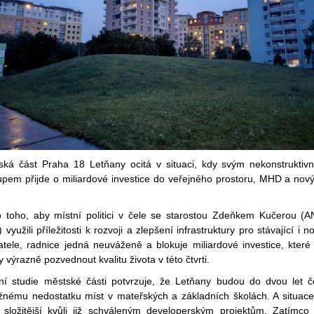
ská část Praha 18 Letňany ocitá v situaci, kdy svým nekonstruktiv
tupem přijde o miliardové investice do veřejného prostoru, MHD a nov
o toho, aby místní politici v čele se starostou Zdeňkem Kučerou (
 využili příležitosti k rozvoji a zlepšení infrastruktury pro stávající i n
atele, radnice jedná neuváženě a blokuje miliardové investice, které
 výrazně pozvednout kvalitu života v této čtvrti.
tní studie městské části potvrzuje, že Letňany budou do dvou let če
žnému nedostatku míst v mateřských a základních školách. A situace
ě složitější kvůli již schváleným developerským projektům. Zatímco