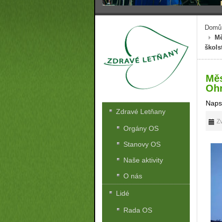
Domů
Mě
škols
Měs
Ohr
Naps
Zdravé Letňany
Zv
Orgány OS
Stanovy OS
Naše aktivity
O nás
Lidé
Rada OS