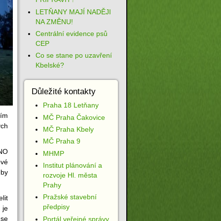
LETŇANY MAJÍ NADĚJI
NA ZMĚNU!
Centrální evidence psů
CEP
Co se stane po uzavření
Kbelské?
Důležité kontakty
Praha 18 Letňany
ním
MČ Praha Čakovice
ých
MČ Praha Kbely
MČ Praha 9
ANO
MHMP
ové
Institut plánování a
 by
rozvoje Hl. města
Prahy
Pražské stavební
lit
předpisy
 je
 se
Portál veřejné správy