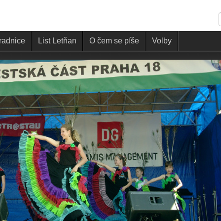
 radnice
List Letňan
O čem se píše
Volby