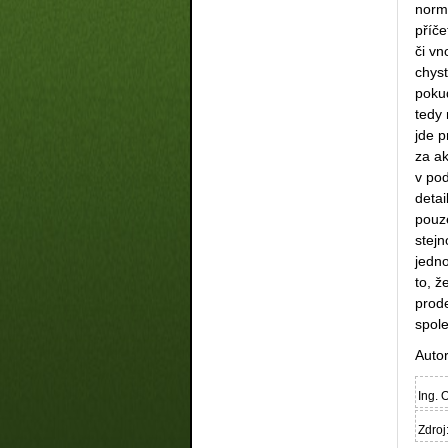
normá
příč
či vn
chyst
pokud
tedy 
jde p
za a
v pod
detai
pouz
stej
jedn
to, ž
prode
spol
Auto
Ing. 
Zdroj