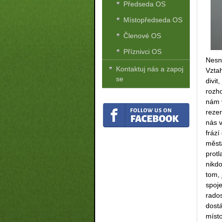
Předseda OS
Místopředseda OS
Členové OS
Příznivci OS
Nesne
Kontaktuj nás a zapoj
Vztah
se
divit
rozho
nám v
rezer
nás v
frází
města
protl
nikdo
tom,
spoj
rado
dostá
místo