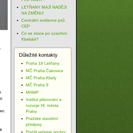
LETŇANY MAJÍ NADĚJI
NA ZMĚNU!
Centrální evidence psů
CEP
Co se stane po uzavření
Kbelské?
e
Důležité kontakty
Praha 18 Letňany
MČ Praha Čakovice
MČ Praha Kbely
MČ Praha 9
e
MHMP
 o
Institut plánování a
rozvoje Hl. města
nec
Prahy
Pražské stavební
předpisy
dé
Portál veřejné správy