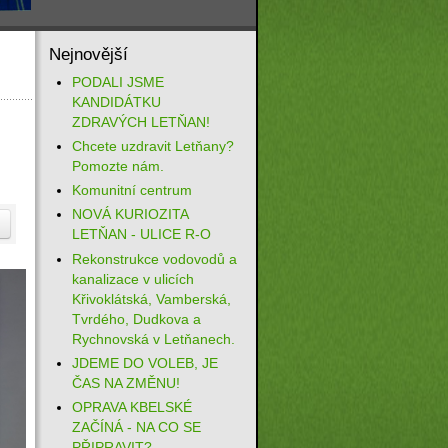
Nejnovější
PODALI JSME
KANDIDÁTKU
ZDRAVÝCH LETŇAN!
Chcete uzdravit Letňany?
Pomozte nám.
Komunitní centrum
NOVÁ KURIOZITA
LETŇAN - ULICE R-O
Rekonstrukce vodovodů a
kanalizace v ulicích
Křivoklátská, Vamberská,
Tvrdého, Dudkova a
Rychnovská v Letňanech.
JDEME DO VOLEB, JE
ČAS NA ZMĚNU!
OPRAVA KBELSKÉ
ZAČÍNÁ - NA CO SE
PŘIPRAVIT?