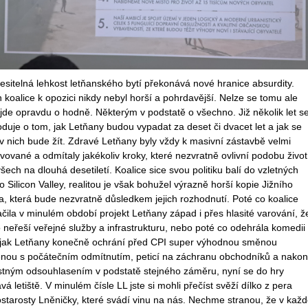
sitelná lehkost letňanského bytí překonává nové hranice absurdity.
 koalice k opozici nikdy nebyl horší a pohrdavější. Nelze se tomu ale
, jde opravdu o hodně. Některým v podstatě o všechno. Již několik let s
duje o tom, jak Letňany budou vypadat za deset či dvacet let a jak se
 nich bude žít. Zdravé Letňany byly vždy k masivní zástavbě velmi
vované a odmítaly jakékoliv kroky, které nezvratně ovlivní podobu život
šech na dlouhá desetiletí. Koalice sice svou politiku balí do vzletných
 o Silicon Valley, realitou je však bohužel výrazně horší kopie Jižního
, která bude nezvratně důsledkem jejich rozhodnutí. Poté co koalice
ačila v minulém období projekt Letňany západ i přes hlasité varování, ž
 neřeší veřejné služby a infrastrukturu, nebo poté co odehrála komedii
 jak Letňany konečně ochrání před CPI super výhodnou směnou
enou s počátečním odmítnutím, peticí na záchranu obchodníků a nako
stným odsouhlasením v podstatě stejného záměru, nyní se do hry
vá letiště. V minulém čísle LL jste si mohli přečíst svěží dílko z pera
starosty Lněničky, které svádí vinu na nás. Nechme stranou, že v kaž