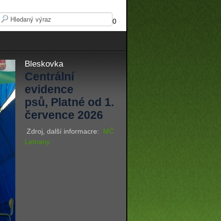
0
Bleskovka
Centrální
evidence
psů, Platné od 1.
července 2026
Zdroj, další informacre:
MČ
Letnany