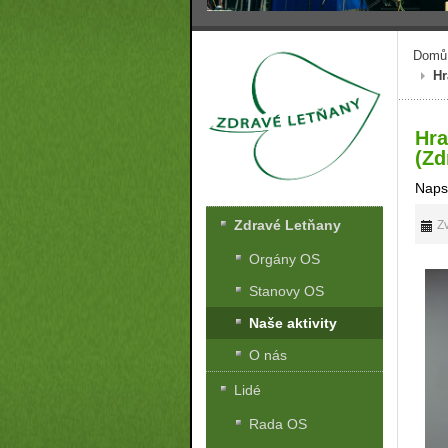
Domů
Hr
Hra
(Zd
Naps
Zdravé Letňany
Zv
Orgány OS
Stanovy OS
Naše aktivity
O nás
Lidé
Rada OS