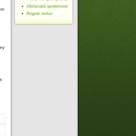
Občanská společnost
tem
Registr smluv
ony
a