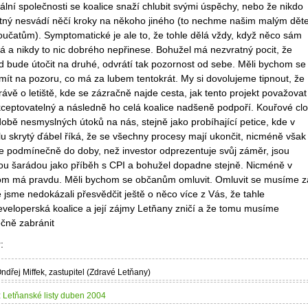
lní společnosti se koalice snaží chlubit svými úspěchy, nebo že nikdo
etný nesvádí něčí kroky na někoho jiného (to nechme našim malým dě
oučatům). Symptomatické je ale to, že tohle dělá vždy, když něco sám
á a nikdy to nic dobrého nepřinese. Bohužel má nezvratný pocit, že
 bude útočit na druhé, odvrátí tak pozornost od sebe. Měli bychom se
mít na pozoru, co má za lubem tentokrát. My si dovolujeme tipnout, že
rávě o letiště, kde se zázračně najde cesta, jak tento projekt považovat
kceptovatelný a následně ho celá koalice nadšeně podpoří. Kouřové cl
obě nesmyslných útoků na nás, stejně jako probíhající petice, kde v
lu skrytý ďábel říká, že se všechny procesy mají ukončit, nicméně však
e podmínečně do doby, než investor odprezentuje svůj záměr, jsou
nou šarádou jako příběh s CPI a bohužel dopadne stejně. Nicméně v
om má pravdu. Měli bychom se občanům omluvit. Omluvit se musíme z
e jsme nedokázali přesvědčit ještě o něco více z Vás, že tahle
veloperská koalice a její zájmy Letňany zničí a že tomu musíme
ečně zabránit
r:
Ondřej Miffek, zastupitel (Zdravé Letňany)
:
Letňanské listy duben 2004