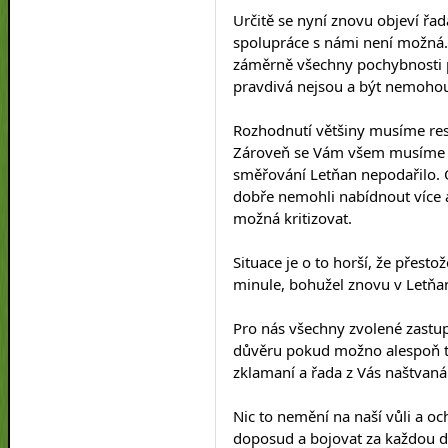
Určitě se nyní znovu objeví řa
spolupráce s námi není možná. J
záměrně všechny pochybnosti při
pravdivá nejsou a být nemoho
Rozhodnutí většiny musíme res
Zároveň se Vám všem musíme o
směřování Letňan nepodařilo. O
dobře nemohli nabídnout více a
možná kritizovat.
Situace je o to horší, že přestož
minule, bohužel znovu v Letňane
Pro nás všechny zvolené zastup
důvěru pokud možno alespoň tr
zklamaní a řada z Vás naštvaná
Nic to nemění na naší vůli a och
doposud a bojovat za každou do