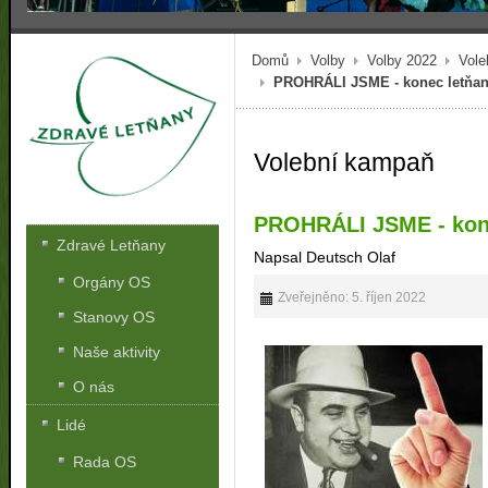
Domů
Volby
Volby 2022
Vole
PROHRÁLI JSME - konec letňan
Volební kampaň
PROHRÁLI JSME - kone
Zdravé Letňany
Napsal Deutsch Olaf
Orgány OS
Zveřejněno: 5. říjen 2022
Stanovy OS
Naše aktivity
O nás
Lidé
Rada OS