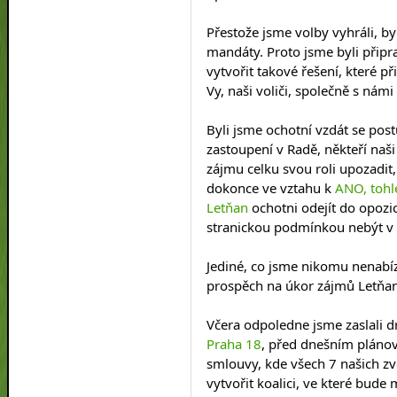
Přestože jsme volby vyhráli, byli
mandáty. Proto jsme byli připr
vytvořit takové řešení, které př
Vy, naši voliči, společně s námi 
Byli jsme ochotní vzdát se postu
zastoupení v Radě, někteří naši 
zájmu celku svou roli upozadit,
dokonce ve vztahu k 
ANO, tohl
Letňan
 ochotni odejít do opozic
stranickou podmínkou nebýt v
Jediné, co jsme nikomu nenabíze
prospěch na úkor zájmů Letňan
Včera odpoledne jsme zaslali d
Praha 18
, před dnešním pláno
smlouvy, kde všech 7 našich zv
vytvořit koalici, ve které bude m