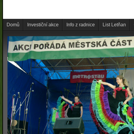
Domů
Investiční akce
Info z radnice
List Letňan