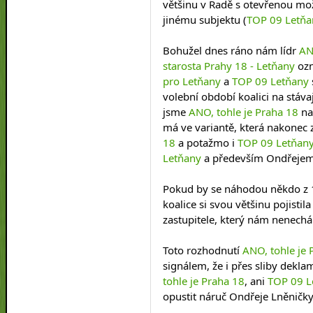
většinu v Radě s otevřenou mož
jinému subjektu (
TOP 09 Letňa
Bohužel dnes ráno nám lídr 
AN
starosta Prahy 18 - Letňany
 oz
pro Letňany
 a 
TOP 09 Letňany
volební období koalici na stáva
jsme 
ANO, tohle je Praha 18
 n
má ve variantě, která nakonec z
18
 a potažmo i 
TOP 09 Letňan
Letňany
 a především Ondřejem
Pokud by se náhodou někdo z 12
koalice si svou většinu pojisti
zastupitele, který nám nenechá
Toto rozhodnutí 
ANO, tohle je 
signálem, že i přes sliby dekl
tohle je Praha 18
, ani 
TOP 09 L
opustit náruč Ondřeje Lněničk