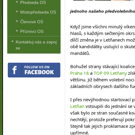
Předseda OS
jednoho našeho předvolebního 
Místopředseda OS
Členové OS
Když jsme všichni minulý víkend
Příznivci OS
hlasů, s každým sečteným okrs
dílčí změna je v Letňanech mož
Kontaktuj nás a zapoj
obě kandidátky usilující o sku
se
mandátů.
Bohužel strany stávající koalice
Praha 18
 a 
TOP 09 Letňany
 zí
většinu. Již během volební noci
základních obrysech dalšího fu
I přes nevýhodnou startovací p
Letňan
 vstoupili do jednání se
však bylo ze stran současné koal
nechtějí, protože preferují pok
Stejně tak jejich proklamace z
upřímné.