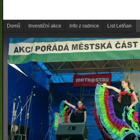
Domů
Investiční akce
Info z radnice
List Letňan