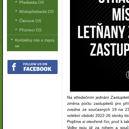
Předseda OS
Místopředseda OS
Členové OS
Příznivci OS
Kontaktuj nás a zapoj
se
Na středečním jednání Zastupitel
změna počtu zastupitelů pro pří
zvedne ze současných 19 na 23.
volební období 2022-26 stovky tis
Pojďme si otevřeně říci, proč k t
Volby jsou již za rohem a sou