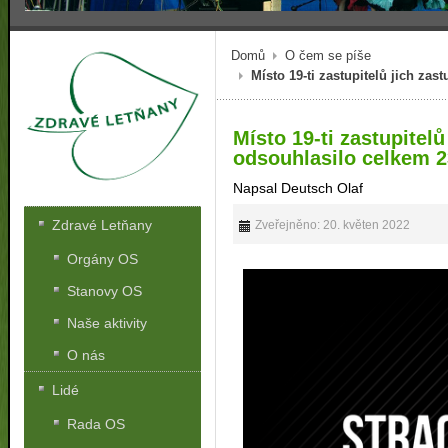
Domů
O čem se píše
Místo 19-ti zastupitelů jich zas
Místo 19-ti zastupitelů
odsouhlasilo celkem 2
Napsal Deutsch Olaf
Zdravé Letňany
Zveřejněno: 20. květen 2022
Orgány OS
Stanovy OS
Naše aktivity
O nás
Lidé
Rada OS