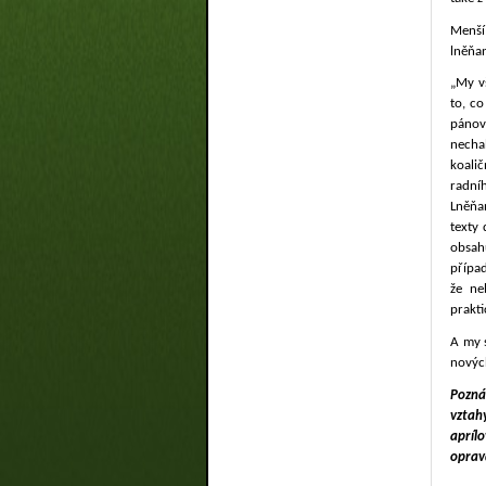
Menší
lněňan
„My vš
to, co
pánov
necha
koalič
radní
Lněňan
texty
obsahu
případ
že ne
prakti
A my 
nových
Pozná
vztah
aprílo
oprav