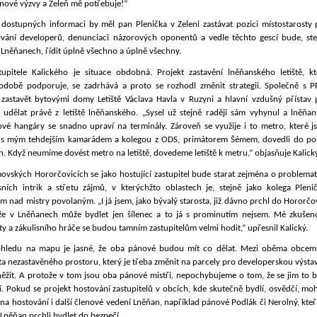
nové výzvy a Zeleň mě potřebuje!“
 dostupných informaci by měl pan Plenička v Zeleni zastávat pozici místostarosty 
ování developerů, denunciaci názorových oponentů a vedle těchto gescí bude, ste
 Lněňanech, řídit úplně všechno a úplně všechny.
tupitele Kalického je situace obdobná. Projekt zastavění lněňanského letiště, kt
odobě podporuje, se zadrhává a proto se rozhodl změnit strategii. Společně s P
í zastavět bytovými domy Letiště Václava Havla v Ruzyni a hlavní vzdušný přístav 
 udělat právě z letiště lněňanského.
„Sysel už stejně raději sám vyhynul a lněňan
ové hangáry se snadno upraví na terminály. Zároveň se využije i to metro, které j
 s mým tehdejším kamarádem a kolegou z ODS, primátorem Šémem, dovedli do pol
. Když neumíme dovést metro na letiště, dovedeme letiště k metru,“ objasňuje Kalický
ovských Hororčovicích se jako hostující zastupitel bude starat zejména o problemat
isních intrik a střetu zájmů, v kterýchžto oblastech je, stejně jako kolega Plenič
em nad mistry povolaným.
„I já jsem, jako bývalý starosta, již dávno prchl do Hororčo
že v Lněňanech může bydlet jen šílenec a to já s prominutím nejsem. Mé zkušeno
ty a zákulisního hráče se budou tamním zastupitelům velmi hodit,“ upřesnil Kalický.
ohledu na mapu je jasné, že oba pánové budou mít co dělat. Mezi oběma obcemi
a nezastavěného prostoru, který je třeba změnit na parcely pro developerskou výsta
něžit. A protože v tom jsou oba pánové mistři, nepochybujeme o tom, že se jim to b
í.
Pokud se projekt hostování zastupitelů v obcích, kde skutečně bydlí, osvědčí, mo
 na hostování i další členové vedení Lněňan, například pánové Podlák či Nerolný, kteří
 Lněňan prchli bydlet do bezpečí.