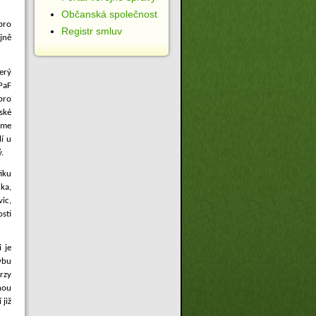
Občanská společnost
pro
Registr smluv
jně
erý
PaF
pro
ské
sme
í u
.
iku
ka,
vic,
sti
 je
vbu
rzy
hou
 již