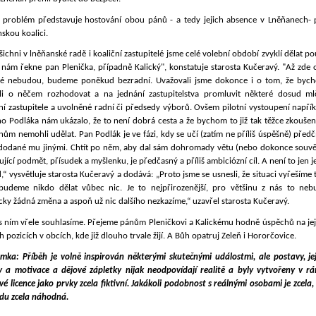
 problém představuje hostování obou pánů - a tedy jejich absence v Lněňanech- 
skou koalici.
ichni v lněňanské radě i koaliční zastupitelé jsme celé volební období zvyklí dělat p
 nám řekne pan Plenička, případně Kalický", konstatuje starosta Kučeravý. "Až zde 
é nebudou, budeme poněkud bezradní. Uvažovali jsme dokonce i o tom, že byc
li o něčem rozhodovat a na jednání zastupitelstva promluvit některé dosud mlč
ní zastupitele a uvolněné radní či předsedy výborů. Ovšem pilotní vystoupení napří
ho Podláka nám ukázalo, že to není dobrá cesta a že bychom to již tak těžce zkouše
ům nemohli udělat. Pan Podlák je ve fázi, kdy se učí (zatím ne příliš úspěšně) předč
 dodané mu jinými. Chtít po něm, aby dal sám dohromady větu (nebo dokonce souvět
jící podmět, přísudek a myšlenku, je předčasný a příliš ambiciózní cíl. A není to jen 
,“ vysvětluje starosta Kučeravý a dodává: „Proto jsme se usnesli, že situaci vyřešíme 
budeme nikdo dělat vůbec nic. Je to nejpřirozenější, pro většinu z nás to neb
cky žádná změna a aspoň už nic dalšího nezkazíme,“ uzavřel starosta Kučeravý.
s ním vřele souhlasíme. Přejeme pánům Pleničkovi a Kalickému hodně úspěchů na jej
 pozicích v obcích, kde již dlouho trvale žijí. A Bůh opatruj Zeleň i Hororčovice.
mka: Příběh je volně inspirován některými skutečnými událostmi, ale postavy, jej
y a motivace a dějové zápletky nijak neodpovídají realitě a byly vytvořeny v rá
vé licence jako prvky zcela fiktivní. Jakákoli podobnost s reálnými osobami je zcela,
du zcela náhodná.