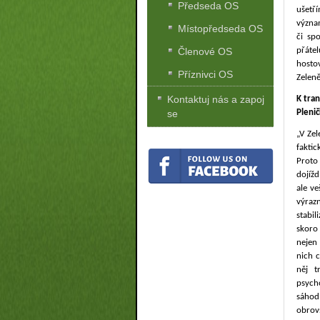
Předseda OS
ušetř
význa
Místopředseda OS
či sp
Členové OS
přátel
hosto
Příznivci OS
Zeleně
Kontaktuj nás a zapoj
K tran
Plenič
se
„V Ze
faktic
Proto 
dojíž
ale ve
výrazn
stabi
skoro
nejen 
nich 
něj t
psycho
sáhod
obrovs