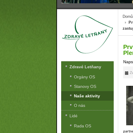
Domů
Pr
zastu
Prv
Ple
Naps
Zdravé Letňany
Zv
Orgány OS
Stanovy OS
Naše aktivity
O nás
Lidé
Rada OS
partne