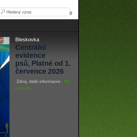
0
Bleskovka
Centrální
evidence
psů, Platné od 1.
července 2026
Zdroj, další informacre:
MČ
Letnany