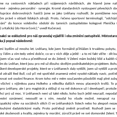
íme na cestovních nákladech při vzájemných návštěvách, ale hlavně jsme nale
mné - zejména personální - synergie. Kromě standardních vystoupení pěveckých sb
olupráce dobrovolných hasičů jsme se jako Lněňany rozhodli, že pomůžeme no
ům právě v oblasti lidských zdrojů. Proto, řečeno sportovní terminologií, "odchází
vání“ do konce volebního období do tamních zastupitelstev kolegové Plenička 
) a Kalický (do Hororčovic),“ uvedl Kučeravý.
sakci se exkluzivně pro náš zpravodaj vyjádřili i oba zmínění zastupitelé. Místostar
ka ji popsal následovně:
leni bydlím už mnoho let. Lněňany, kde jsem formálně přihlášen k trvalému pobytu, 
ky řídím a vím tedy velmi dobře, co se v nich děje a ještě - a to mi fakt věřte - dít b
jsem včas vzal roha a přestěhoval se do Zeleně. V Zeleni mám božský klid a každé r
dím do Lněňan, které jsou pro mě už dlouho skvělým podnikatelským projektem. Bohu
škeré developerské projekty, které se v Lněňanech daly vytěžit, jsem už vytěžil a pro
ě zdražil Red Bull, což při mé spotřebě znamená velmi vysoké náklady navíc, potřeb
lizovat své osobní finance. Krom toho mě v mém současném působišti mají plné zuby
 všichni s výjimkou pana Holkeho a několika dalších mnou placených trollů. To pl
pro Lněňany, ale i pro magistrát a stěžují si na mě dokonce už i developeři, protož
chci prý už moc. V Lněňanech není už také nikdo, koho bych ještě neurazil, nepodal
restní oznámení, nesoudil se s ním, neudal ho všude možně, nenapsal na 
patický výlev na sociálních sítích či ve Lněňanských listech nebo ho alespoň nezav
louhými dadaistickými maily. Proto potřebuji změnit prostředí. Rozhodl jsem se 
ké zkušenosti a kvality, zejména ty morální, zúročit právě ve své domovské Zeleni.