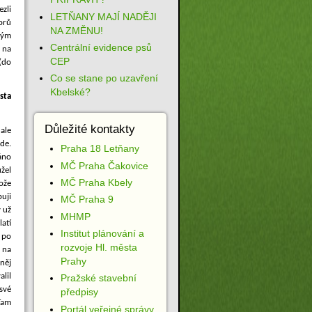
zli
LETŇANY MAJÍ NADĚJI
orů
NA ZMĚNU!
vým
Centrální evidence psů
 na
CEP
(do
Co se stane po uzavření
Kbelské?
osta
Důležité kontakty
ale
ude.
Praha 18 Letňany
áno
MČ Praha Čakovice
žel
MČ Praha Kbely
tože
uji
MČ Praha 9
 už
MHMP
atí
Institut plánování a
e po
rozvoje Hl. města
 na
Prahy
něj
alil
Pražské stavební
své
předpisy
 Tam
Portál veřejné správy