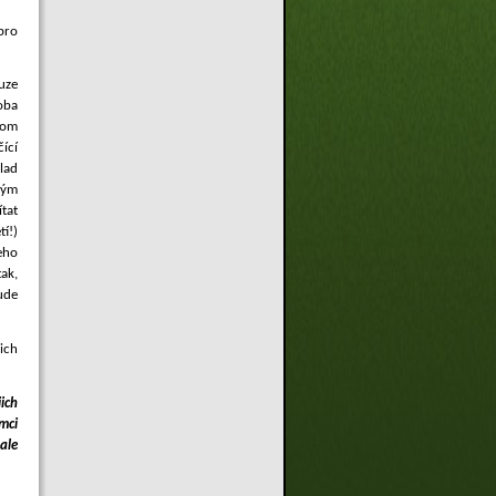
pro
ouze
oba
hom
ící
klad
ným
ítat
í!)
jeho
tak,
ude
ich
ich
mci
 ale