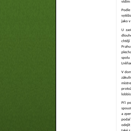
vidím 
Podle
vytěž
jako v
U zas
dlouh
chtěj
Prahu
plech
spolu
Lněňan
V dom
zákul
mistr
proto
lobbis
Při p
spoust
a zpe
podař
odejít
také z