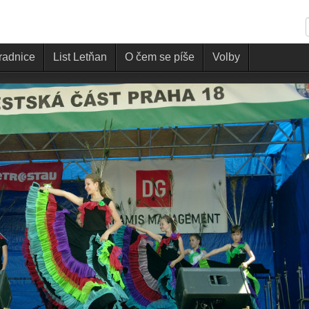
 radnice
List Letňan
O čem se píše
Volby