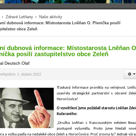
Zdravé Letňany
Naše aktivity
vní dubnová informace: Místostarosta Lněňan O. Plenička posílí
pitelstvo obce Zeleň
ní dubnová informace: Místostarosta Lněňan O
nička posílí zastupitelstvo obce Zeleň
al Deutsch Olaf
eřejněno: 1. duben 2022
Třaskavá informace pronikla na veřejnost. Lněň
uzavřely strategické partnerství s obcemi Zele
Hororčovice!
O vysvětlení jsme požádali starostu Lněňan Zde
Kučeravého:
„Družba Lněňan s francouzským městem Beau
postupně vyšuměla. Proto jsme hledali nov
ra a volba padla na nedaleké obce Zeleň a Hororčovice. Proč zrovna ty? Jednak výra