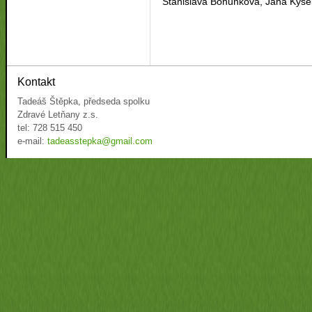
Stanislava Bohuňková, Jana Kyse
Kontakt
Tadeáš Štěpka, předseda spolku
Zdravé Letňany z.s.
tel: 728 515 450
e-mail:
tadeasstepka@gmail.com