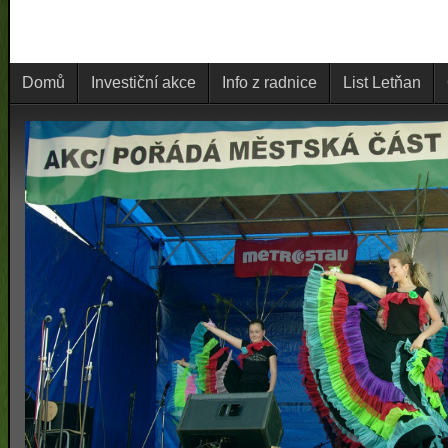
Domů
Investiční akce
Info z radnice
List Letňan