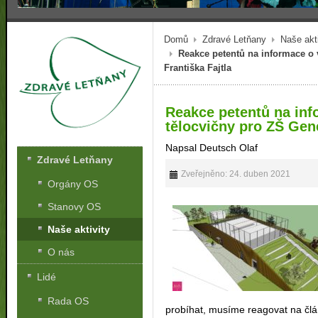
Domů
Zdravé Letňany
Naše akti
Reakce petentů na informace o 
Františka Fajtla
Reakce petentů na inf
tělocvičny pro ZŠ Gene
Napsal Deutsch Olaf
Zdravé Letňany
Zveřejněno: 24. duben 2021
Orgány OS
Stanovy OS
Naše aktivity
O nás
Lidé
Rada OS
probíhat, musíme reagovat na člá