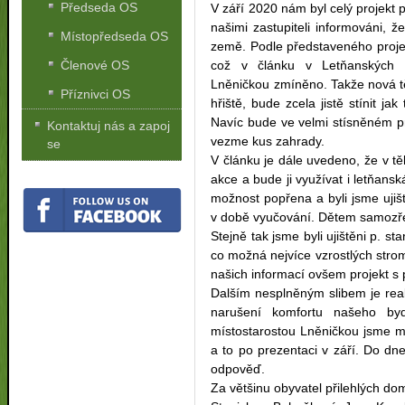
Předseda OS
V září 2020 nám byl celý projekt
našimi zastupiteli informováni,
Místopředseda OS
země. Podle představeného proje
což v článku v Letňanských l
Členové OS
Lněničkou zmíněno. Takže nová tě
Příznivci OS
hřiště, bude zcela jistě stínit 
Navíc bude ve velmi stísněném 
Kontaktuj nás a zapoj
vezme kus zahrady.
se
V článku je dále uvedeno, že v 
akce a bude ji využívat i letňans
možnost popřena a byli jsme ujiš
v době vyučování. Dětem samozře
Stejně tak jsme byli ujištěni p. 
co možná nejvíce vzrostlých stro
našich informací ovšem projekt s 
Dalším nesplněným slibem je re
narušení komfortu našeho by
místostarostou Lněničkou jsme m
a to po prezentaci v září. Do d
odpověď.
Za většinu obyvatel přilehlých do