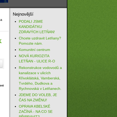
Nejnovější
la
PODALI JSME
KANDIDÁTKU
ZDRAVÝCH LETŇAN!
Chcete uzdravit Letňany?
K
Pomozte nám.
Komunitní centrum
NOVÁ KURIOZITA
LETŇAN - ULICE R-O
Rekonstrukce vodovodů a
kanalizace v ulicích
Křivoklátská, Vamberská,
Tvrdého, Dudkova a
ost
Rychnovská v Letňanech.
JDEME DO VOLEB, JE
ČAS NA ZMĚNU!
OPRAVA KBELSKÉ
ZAČÍNÁ - NA CO SE
PŘIPRAVIT?