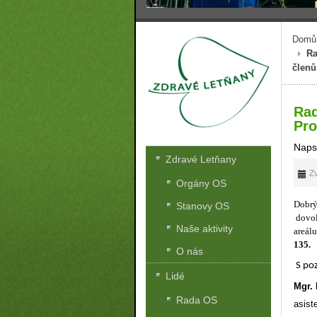
Domů
Ra
členů
Rad
Pro
Naps
Zdravé Letňany
Zv
Orgány OS
Dobrý
Stanovy OS
dovol
Naše aktivity
areál
135.
O nás
S po
Lidé
Mgr. 
Rada OS
asist