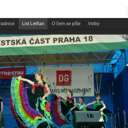
 radnice
List Letňan
O čem se píše
Volby