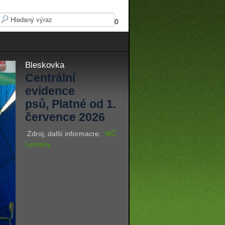
0
Bleskovka
Centrální
evidence
psů, Platné od 1.
července 2026
Zdroj, další informacre:
MČ
Letnany