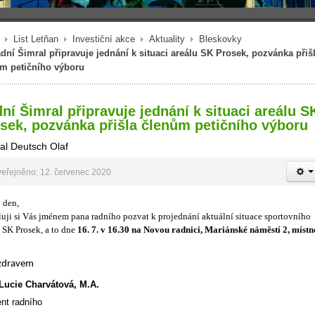
List Letňan
Investiční akce
Aktuality
Bleskovky
dní Šimral připravuje jednání k situaci areálu SK Prosek, pozvánka přiš
m petičního výboru
ní Šimral připravuje jednání k situaci areálu S
sek, pozvánka přišla členům petičního výboru
al Deutsch Olaf
eřejněno: 12. červenec 2020
 den,
uji si Vás jménem pana radního pozvat k projednání aktuální situace sportovního
u SK Prosek, a to dne
16. 7. v 16.30 na Novou radnici, Mariánské náměstí 2, místn
zdravem
Lucie Charvátová, M.A.
ent radního