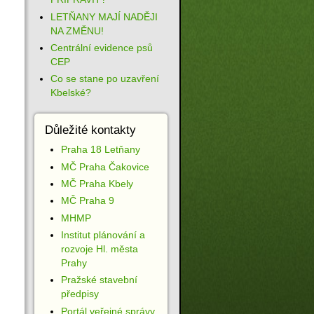
LETŇANY MAJÍ NADĚJI
NA ZMĚNU!
Centrální evidence psů
CEP
Co se stane po uzavření
Kbelské?
Důležité kontakty
Praha 18 Letňany
MČ Praha Čakovice
MČ Praha Kbely
MČ Praha 9
MHMP
Institut plánování a
rozvoje Hl. města
Prahy
Pražské stavební
předpisy
Portál veřejné správy