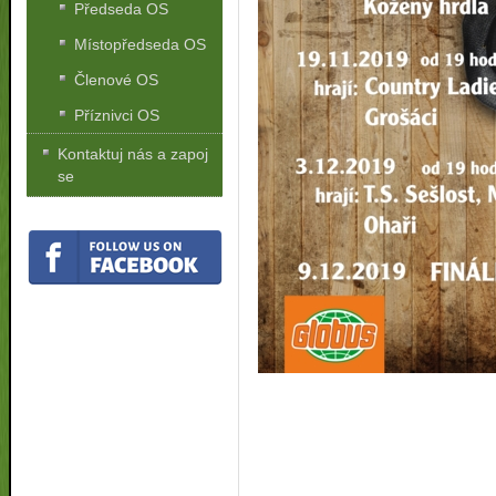
Předseda OS
Místopředseda OS
Členové OS
Příznivci OS
Kontaktuj nás a zapoj
se