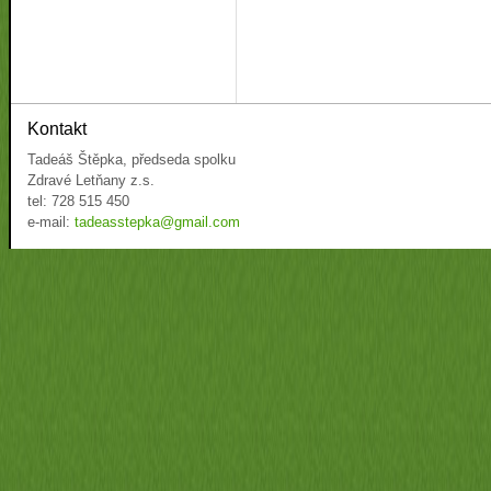
Kontakt
Tadeáš Štěpka, předseda spolku
Zdravé Letňany z.s.
tel: 728 515 450
e-mail:
tadeasstepka@gmail.com