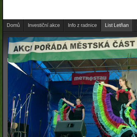
Domů
Investiční akce
Info z radnice
List Letňan