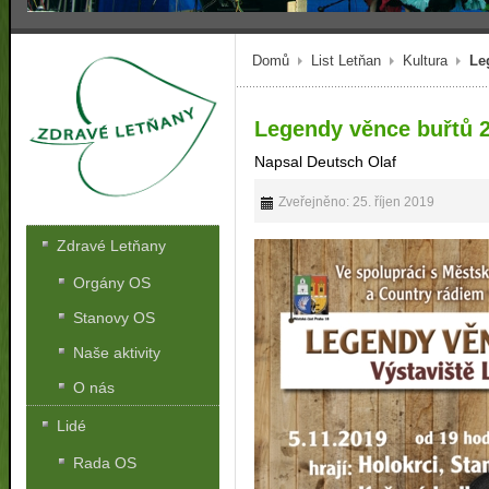
Domů
List Letňan
Kultura
Le
Legendy věnce buřtů 
Napsal Deutsch Olaf
Zveřejněno: 25. říjen 2019
Zdravé Letňany
Orgány OS
Stanovy OS
Naše aktivity
O nás
Lidé
Rada OS