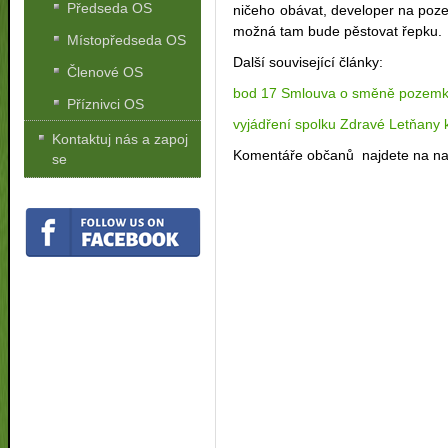
Předseda OS
ničeho obávat, developer na poz
možná tam bude pěstovat řepku.
Místopředseda OS
Další související články:
Členové OS
bod 17 Smlouva o směně pozem
Příznivci OS
vyjádření spolku Zdravé Letňan
Kontaktuj nás a zapoj
Komentáře občanů najdete na n
se