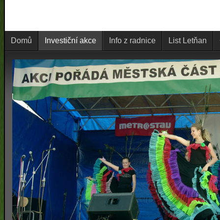
Domů
Investiční akce
Info z radnice
List Letňan