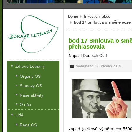
Domů
Investiční akce
bod 17 Smlouva o směně pozemk
bod 17 Smlouva o smě
přehlasovala
Napsal Deutsch Olaf
Zdravé Letňany
Zveřejněno: 16. červen 2019
Orgány OS
Stanovy OS
Naše aktivity
O nás
Lidé
Rada OS
západ (celková výměra cca 560