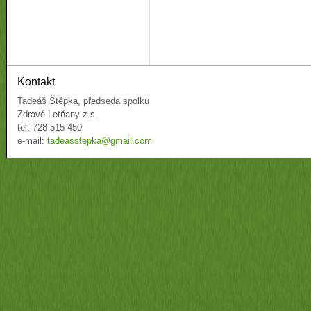
Kontakt
Tadeáš Štěpka, předseda spolku
Zdravé Letňany z.s.
tel: 728 515 450
e-mail:
tadeasstepka@gmail.com