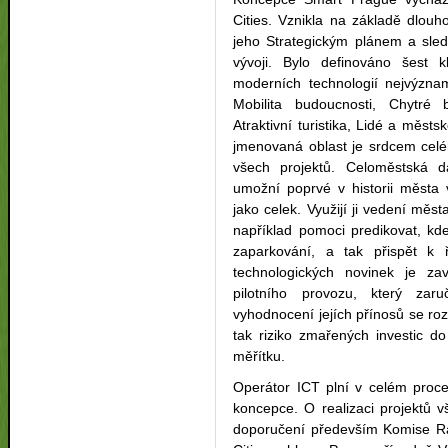
Cities. Vznikla na základě dlou
jeho Strategickým plánem a sle
vývoji. Bylo definováno šest 
moderních technologií nejvýznam
Mobilita budoucnosti, Chytré
Atraktivní turistika, Lidé a měst
jmenovaná oblast je srdcem celé
všech projektů. Celoměstská d
umožní poprvé v historii města 
jako celek. Využijí ji vedení měs
například pomoci predikovat, kd
zaparkování, a tak přispět k
technologických novinek je z
pilotního provozu, který zar
vyhodnocení jejích přínosů se ro
tak riziko zmařených investic d
měřítku.
Operátor ICT plní v celém proce
koncepce. O realizaci projektů v
doporučení především Komise Ra