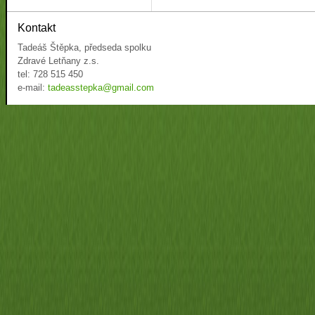
Kontakt
Tadeáš Štěpka, předseda spolku
Zdravé Letňany z.s.
tel: 728 515 450
e-mail:
tadeasstepka@gmail.com