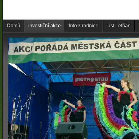
Domů
Investiční akce
Info z radnice
List Letňan