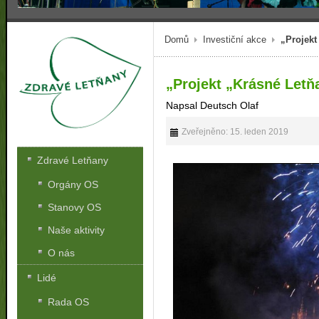
Domů
Investiční akce
„Projekt
„Projekt „Krásné Letň
Napsal Deutsch Olaf
Zveřejněno: 15. leden 2019
Zdravé Letňany
Orgány OS
Stanovy OS
Naše aktivity
O nás
Lidé
Rada OS