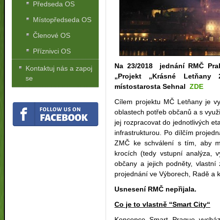
Předseda OS
Místopředseda OS
Členové OS
Příznivci OS
Na 23/2018 jednání RMČ Pra
Kontaktuj nás a zapoj
„Projekt „Krásné Letňany 
se
místostarosta Sehnal
ZDE
Cílem projektu MČ Letňany je vy
oblastech potřeb občanů a s využ
jej rozpracovat do jednotlivých e
infrastrukturou. Po dílčím proje
ZMČ ke schválení s tím, aby mo
krocích (tedy vstupní analýza, 
občany a jejich podněty, vlastn
projednání ve Výborech, Radě a 
Usnesení RMČ nepřijala.
Co je to vlastně “Smart City“
Koncepce Smart Prague vycház