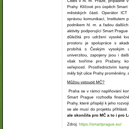
Cities v hl. m. Praze, případně V
Prahy. Klíčové pro úspěch Smart
městských částí. Operátor ICT
správou komunikací, Institutem 
podnikem hl. m. a řadou dalších
aktivity podporující Smart Pragu
důležitá pro udržení vysoké kv
prostoru je spolupráce s akad
probíhá s Českým vysokým u
univerzitou, zapojeny jsou i da
však tvoříme pro Pražany, ko
veřejností. Prostřednictvím k
měly být ulice Prahy proměněny, 
Můžou vstoupit MČ?
Praha se v rámci naplňování kon
Smart Prague rozhodla finančně
Prahy, které přispějí k jeho roz
se ale musí do projektu přihlásit
ale skončila pro MČ a to i pro 
Zdroj:
https://smartprague.eu/