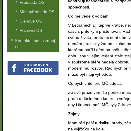
kontroluji hospodaření a zodpov
Předseda OS
společnosti.
Místopředseda OS
Co mě vede k volbám:
Členové OS
V Letňanech žiji teprve krátce, ne
Příznivci OS
části s přítelkyní přistěhovali. R
svého života, proto mi není dění v n
Kontaktuj nás a zapoj
nemám prakticky žádné zkušenosti
se
kterému patří i dění na naší letňa
dobu jsou v jejím vedení stále stej
v soukromé sféře nedělá dobrotu.
modernímu rozvoji. Rád bych přine
může být moji výhodou.
Co bych chtěl pro MČ udělat:
Ze své praxe vím, že peníze muse
proto o důslednou kontrolu veřejný
aby i finance naší MČ byly Zdravé
Zájmy:
Mám rád pěší turistiku, hrady, zám
na vyjížďku na kole.