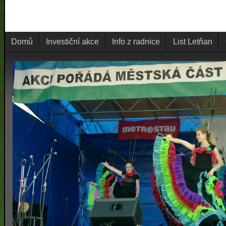
Domů
Investiční akce
Info z radnice
List Letňan