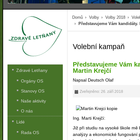
Domů
Volby
Volby 2018
Vole
Představujeme Vám kandidáty. Na
Volební kampaň
Představujeme Vám kan
Martin Krejčí
Zdravé Letňany
Napsal Deutsch Olaf
Orgány OS
Stanovy OS
Zveřejněno: 26. září 2018
Naše aktivity
O nás
Ing. Marti Krejčí:
Lidé
Již při studiu na vysoké škole mě 
Rada OS
analýzy a ekonomické fungování po