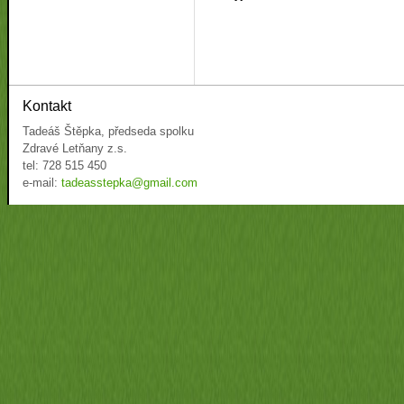
Kontakt
Tadeáš Štěpka, předseda spolku
Zdravé Letňany z.s.
tel: 728 515 450
e-mail:
tadeasstepka@gmail.com