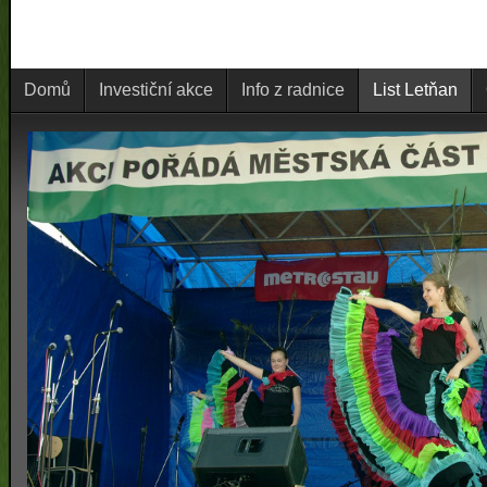
Domů
Investiční akce
Info z radnice
List Letňan