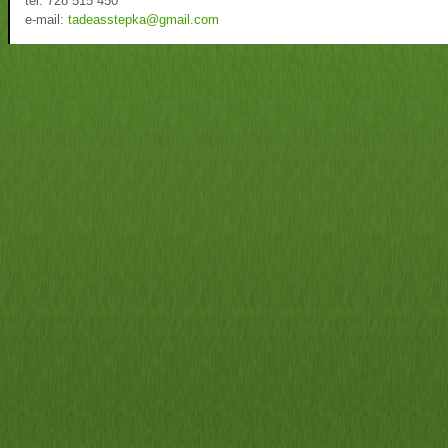
tel: 728 515 450
e-mail:
tadeasstepka@gmail.com