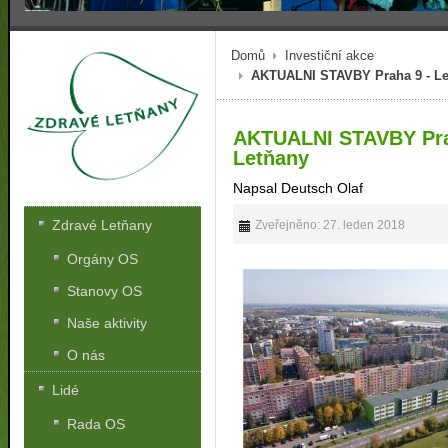
Domů
Investiční akce
AKTUALNI STAVBY Praha 9 - Le
AKTUALNI STAVBY Prah
Letňany
Napsal Deutsch Olaf
Zdravé Letňany
Zveřejněno: 27. leden 2018
Orgány OS
Stanovy OS
Naše aktivity
O nás
Lidé
Rada OS