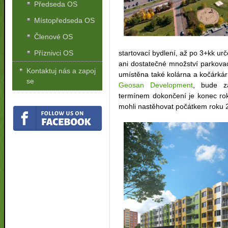
Předseda OS
Místopředseda OS
Členové OS
startovací bydlení, až po 3+kk ur
Příznivci OS
ani dostatečné množství parkovac
Kontaktuj nás a zapoj
umístěna také kolárna a kočárkár
se
Geosan Development
, bude z
termínem dokončení je konec ro
mohli nastěhovat počátkem roku 