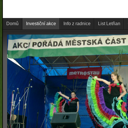
Domů
Investiční akce
Info z radnice
List Letňan