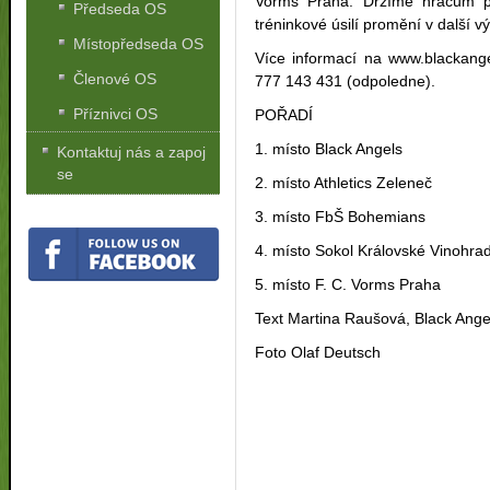
Vorms Praha. Držíme hračům pal
Předseda OS
tréninkové úsilí promění v další vý
Místopředseda OS
Více informací na www.blackang
Členové OS
777 143 431 (odpoledne).
Příznivci OS
POŘADÍ
1. místo Black Angels
Kontaktuj nás a zapoj
se
2. místo Athletics Zeleneč
3. místo FbŠ Bohemians
4. místo Sokol Královské Vinohra
5. místo F. C. Vorms Praha
Text Martina Raušová, Black Ange
Foto Olaf Deutsch