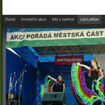
Domů
Investiční akce
Info z radnice
List Letňan