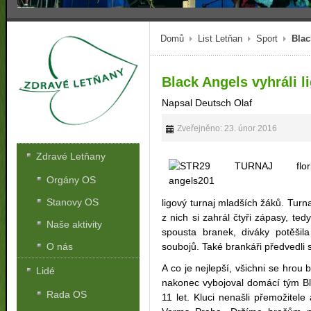
Domů
List Letňan
Sport
Blac
Black Angels vyhráli l
Napsal Deutsch Olaf
Zveřejněno: 23. únor 2016
Zdravé Letňany
Orgány OS
Stanovy OS
ligový turnaj mladších žáků. Turn
z nich si zahrál čtyři zápasy, t
Naše aktivity
spousta branek, diváky potěšil
soubojů. Také brankáři předvedli 
O nás
A co je nejlepší, všichni se hrou b
Lidé
nakonec vybojoval domácí tým Bl
Rada OS
11 let. Kluci nenašli přemožitel