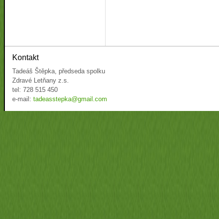
Kontakt
Tadeáš Štěpka, předseda spolku
Zdravé Letňany z.s.
tel: 728 515 450
e-mail:
tadeasstepka@gmail.com